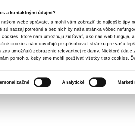
es a kontaktnými údajmi?
našom webe správate, a mohli vám zobraziť tie najlepšie tipy n
é sú naozaj potrebné a bez nich by naša stránka vôbec nefung
 cookies, ktoré nám umožňujú zisťovať, ako náš web funguje, a 
ačné cookies nám dovoľujú prispôsobovať stránku pre vašu lepši
zas umožňujú zobrazenie relevantnej reklamy. Niektoré údaje z
y nám pomohlo, keby sme mohli používať všetky tieto cookies. 
ersonalizačné
Analytické
Marketi