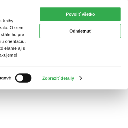
Povoliť všetko
a knihy,
ovala. Okrem
Odmietnuť
stále ho pre
u orientáciu.
dieľame aj s
Ďakujeme!
ngové
Zobraziť detaily