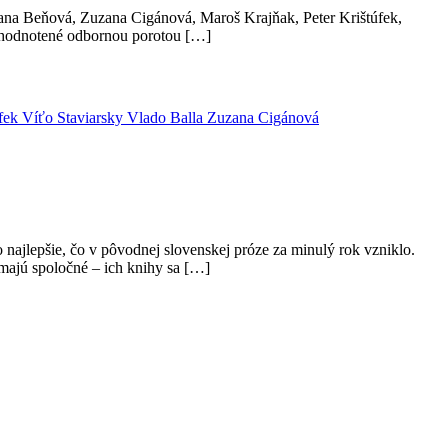
la, Jana Beňová, Zuzana Cigánová, Maroš Krajňak, Peter Krištúfek,
y ohodnotené odbornou porotou […]
úfek
Víťo Staviarsky
Vlado Balla
Zuzana Cigánová
to najlepšie, čo v pôvodnej slovenskej próze za minulý rok vzniklo.
 majú spoločné – ich knihy sa […]