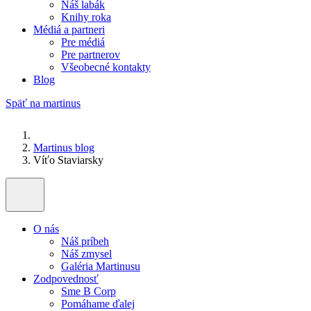
Náš labák
Knihy roka
Médiá a partneri
Pre médiá
Pre partnerov
Všeobecné kontakty
Blog
Späť na martinus
Martinus blog
Víťo Staviarsky
O nás
Náš príbeh
Náš zmysel
Galéria Martinusu
Zodpovednosť
Sme B Corp
Pomáhame ďalej