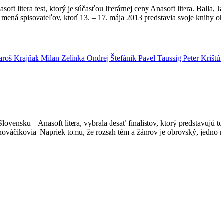
soft litera fest, ktorý je súčasťou literárnej ceny Anasoft litera. Bal
sú mená spisovateľov, ktorí 13. – 17. mája 2013 predstavia svoje knih
roš Krajňak
Milan Zelinka
Ondrej Štefánik
Pavel Taussig
Peter Krišt
lovensku – Anasoft litera, vybrala desať finalistov, ktorý predstavujú 
 nováčikovia. Napriek tomu, že rozsah tém a žánrov je obrovský, jedno