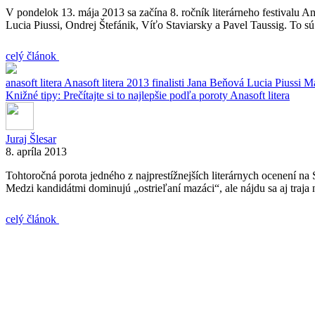
V pondelok 13. mája 2013 sa začína 8. ročník literárneho festivalu Ana
Lucia Piussi, Ondrej Štefánik, Víťo Staviarsky a Pavel Taussig. To 
celý článok
anasoft litera
Anasoft litera 2013
finalisti
Jana Beňová
Lucia Piussi
Ma
Knižné tipy: Prečítajte si to najlepšie podľa poroty Anasoft litera
Juraj Šlesar
8. apríla 2013
Tohtoročná porota jedného z najprestížnejších literárnych ocenení na S
Medzi kandidátmi dominujú „ostrieľaní mazáci“, ale nájdu sa aj traja
celý článok