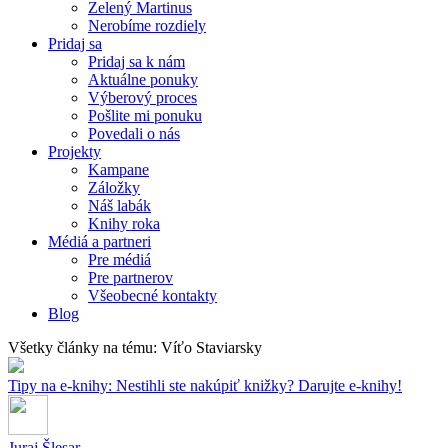
Zelený Martinus
Nerobíme rozdiely
Pridaj sa
Pridaj sa k nám
Aktuálne ponuky
Výberový proces
Pošlite mi ponuku
Povedali o nás
Projekty
Kampane
Záložky
Náš labák
Knihy roka
Médiá a partneri
Pre médiá
Pre partnerov
Všeobecné kontakty
Blog
Všetky články na tému: Víťo Staviarsky
Tipy na e-knihy: Nestihli ste nakúpiť knižky? Darujte e-knihy!
Juraj Šlesar