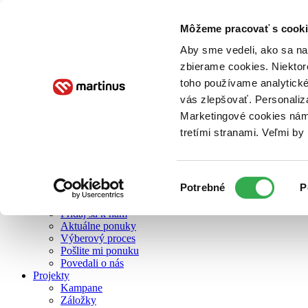
Môžeme pracovať s cooki
O nás
Aby sme vedeli, ako sa na 
zbierame cookies. Niektor
toho používame analytické
O nás
vás zlepšovať. Personaliz
Náš príbeh
Náš zmysel
Marketingové cookies nám 
Galéria Martinusu
tretími stranami. Veľmi b
Zodpovednosť
Sme B Corp
Pomáhame ďalej
Zelený Martinus
Výber
Potrebné
P
Nerobíme rozdiely
súhlasu
Pridaj sa
Pridaj sa k nám
Aktuálne ponuky
Výberový proces
Pošlite mi ponuku
Povedali o nás
Projekty
Kampane
Záložky