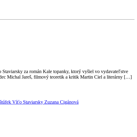
Staviarsky za román Kale topanky, ktorý vyšiel vo vydavateľstve
ec Michal Jareš, filmový teoretik a kritik Martin Ciel a literárny […]
ištúfek
Víťo Staviarsky
Zuzana Cigánová