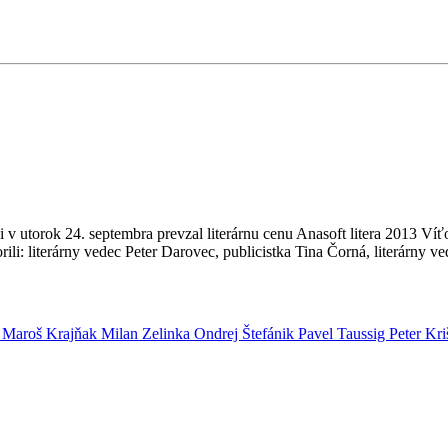
torok 24. septembra prevzal literárnu cenu Anasoft litera 2013 Víťo 
li: literárny vedec Peter Darovec, publicistka Tina Čorná, literárny ved
i
Maroš Krajňak
Milan Zelinka
Ondrej Štefánik
Pavel Taussig
Peter Kr