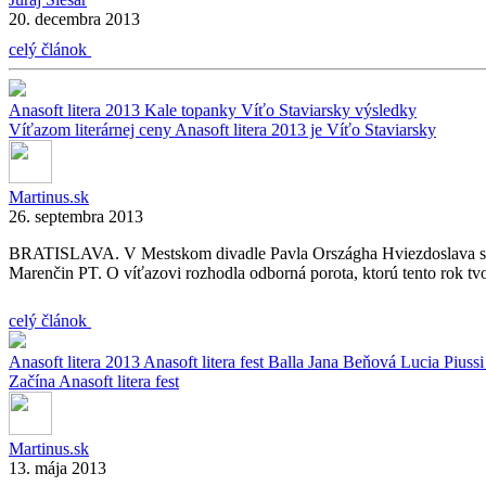
20. decembra 2013
celý článok
Anasoft litera 2013
Kale topanky
Víťo Staviarsky
výsledky
Víťazom literárnej ceny Anasoft litera 2013 je Víťo Staviarsky
Martinus.sk
26. septembra 2013
BRATISLAVA. V Mestskom divadle Pavla Országha Hviezdoslava si v u
Marenčin PT. O víťazovi rozhodla odborná porota, ktorú tento rok tvori
celý článok
Anasoft litera 2013
Anasoft litera fest
Balla
Jana Beňová
Lucia Piuss
Začína Anasoft litera fest
Martinus.sk
13. mája 2013