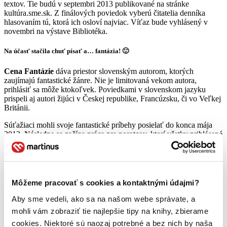
textov. Tie budú v septembri 2013 publikované na stránke
kultúra.sme.sk. Z finálových poviedok vyberú čitatelia denníka
hlasovaním tú, ktorá ich osloví najviac. Víťaz bude vyhlásený v
novembri na výstave Bibliotéka.
Na účasť stačila chuť písať a… fantázia!
🙂
Cena Fantázie
dáva priestor slovenským autorom, ktorých
zaujímajú fantastické žánre. Nie je limitovaná vekom autora,
prihlásiť sa môže ktokoľvek. Poviedkami v slovenskom jazyku
prispeli aj autori žijúci v Českej republike, Francúzsku, či vo Veľkej
Británii.
Súťažiaci mohli svoje fantastické príbehy posielať do konca mája
2013. Následne sa začína práca pre porotcov, ktorí všetky prihlásené
poviedky prečítajú na čítačkach a ohodnotia ich. Autori, ktorí sa
nestihli prihlásiť tento rok, môžu už teraz začať pracovať na
poviedkach do nasledujúceho, 12. ročníka súťaže.
Vybrané poviedky v zborníku rádia Devín, aj ako rozhlasové hry
Môžeme pracovať s cookies a kontaktnými údajmi?
Aby sme vedeli, ako sa na našom webe správate, a
Cena Fantázie
prináša súťažiacim spisovateľom novinky každý
rok. V minulých ročníkoch to boli okrem iného e-knihy. Obsahujú
mohli vám zobraziť tie najlepšie tipy na knihy, zbierame
kvalitné súťažné texty, ktoré sa nedostali do tlačených zborníkov.
cookies. Niektoré sú naozaj potrebné a bez nich by naša