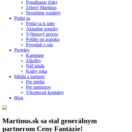
Pomáhame ďalej
Zelený Martinus
Nerobíme rozdiely
Pridaj sa
Pridaj sa k nám
Aktuálne ponuky
Výberový proces
Pošlite mi ponuku
Povedali o nás
Projekty
Kampane
Záložky
Náš labák
Knihy roka
Médiá a partneri
Pre médiá
Pre partnerov
Všeobecné kontakty
Blog
Martinus.sk sa stal generálnym
partnerom Ceny Fantázie!