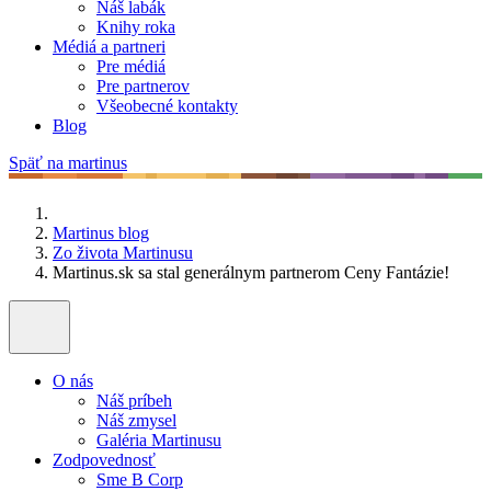
Náš labák
Knihy roka
Médiá a partneri
Pre médiá
Pre partnerov
Všeobecné kontakty
Blog
Späť na martinus
Martinus blog
Zo života Martinusu
Martinus.sk sa stal generálnym partnerom Ceny Fantázie!
O nás
Náš príbeh
Náš zmysel
Galéria Martinusu
Zodpovednosť
Sme B Corp