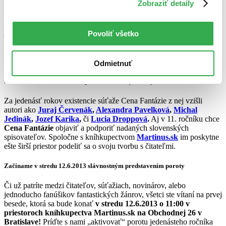
Zobraziť detaily
V rámci súťaže je možné získať
ďalšie výhry
. Najlepšia hororová
poviedka bude ocenená Cenou Béla, ktorú udeľuje
vydavateľstvo
Povoliť všetko
Artis Omnis
. Cena spoločnosti INTEL bude venovaná autorovi
najlepšej poviedky v žánri sci-fi. Spomedzi prihlásených diel bude
ocenená aj najlepšia fantasy poviedka. Udelené budú aj Cena
Bibliotéky a Cena poroty.
Odmietnuť
Renomovaná súťaž stála na počiatku kariéry mnohých autorov
Za jedenásť rokov existencie súťaže Cena Fantázie z nej vzišli
autori ako
Juraj Červenák
,
Alexandra Pavelková
,
Michal
Jedinák
,
Jozef Karika
,
či
Lucia Droppová
.
Aj v 11. ročníku chce
Cena Fantázie
objaviť a podporiť nadaných slovenských
spisovateľov. Spoločne s kníhkupectvom
Martinus.sk
im poskytne
ešte širší priestor podeliť sa o svoju tvorbu s čitateľmi.
Začíname v stredu 12.6.2013 slávnostným predstavením poroty
Či už patríte medzi čitateľov, súťažiach, novinárov, alebo
jednoducho fanúšikov fantastických žánrov, všetci ste vítaní na prvej
besede, ktorá sa bude konať
v stredu 12.6.2013 o 11:00 v
priestoroch kníhkupectva Martinus.sk na Obchodnej 26 v
Bratislave!
Príďte s nami „aktivovať“ porotu jedenásteho ročníka