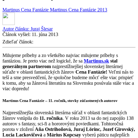
Martinus Cena Fantázie
Martinus Cena Fantázie 2013
Autor článku:
Juraj Šlesar
Článok vyšiel:
11. júna 2013
Zdieľať článok:
Milujeme príbehy a zo všetkého najviac milujeme príbehy s
fantáziou. Je preto viac než logické, že sa
Martinus.sk
stal
generálnym partnerom
najprestížnejšiej slovenskej literárnej
súťaže v oblasti fantastických žánrov
Cena Fantázie!
Veľmi nás to
teší a sme presvedčení, že spoločne budeme môcť ešte viac prispieť
k tomu, aby sa žánrová literatúra na Slovensku posúvala stále viac a
viac dopredu!
Martinus Cena Fantázie – 11. ročník, stovky zúčastnených autorov
Najprestížnejšia slovenská literárna súťaž v oblasti fantastických
žánrov vstúpila do
11. ročníka
. V roku 2013 sa do nej zapojilo 138
autorov s fantasy, sci-fi a hororovými poviedkami. Tohtoročná
porota v zložení
Aňa Ostrihoňová, Juraj Lörinc, Jozef Girovský,
Lucia Lackovičová
a
Márius Kopcsay
vyberú päticu najlepších