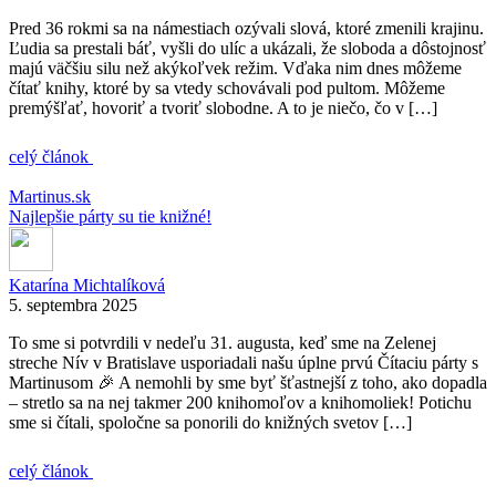
Pred 36 rokmi sa na námestiach ozývali slová, ktoré zmenili krajinu.
Ľudia sa prestali báť, vyšli do ulíc a ukázali, že sloboda a dôstojnosť
majú väčšiu silu než akýkoľvek režim. Vďaka nim dnes môžeme
čítať knihy, ktoré by sa vtedy schovávali pod pultom. Môžeme
premýšľať, hovoriť a tvoriť slobodne. A to je niečo, čo v […]
celý článok
Martinus.sk
Najlepšie párty su tie knižné!
Katarína Michtalíková
5. septembra 2025
To sme si potvrdili v nedeľu 31. augusta, keď sme na Zelenej
streche Nív v Bratislave usporiadali našu úplne prvú Čítaciu párty s
Martinusom 🎉 A nemohli by sme byť šťastnejší z toho, ako dopadla
– stretlo sa na nej takmer 200 knihomoľov a knihomoliek! Potichu
sme si čítali, spoločne sa ponorili do knižných svetov […]
celý článok