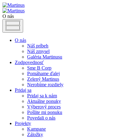
O nás
O nás
Náš príbeh
Náš zmysel
Galéria Martinusu
Zodpovednosť
Sme B Corp
Pomáhame ďalej
Zelený Martinus
Nerobíme rozdiely
Pridaj sa
Pridaj sa k nám
Aktuálne ponuky
Výberový proces
Pošlite mi ponuku
Povedali o nás
Projekty
Kampane
Záložky