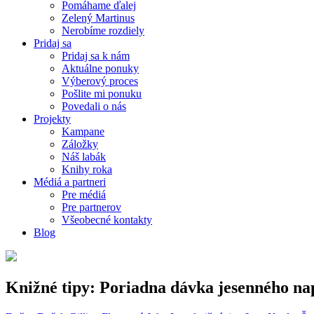
Pomáhame ďalej
Zelený Martinus
Nerobíme rozdiely
Pridaj sa
Pridaj sa k nám
Aktuálne ponuky
Výberový proces
Pošlite mi ponuku
Povedali o nás
Projekty
Kampane
Záložky
Náš labák
Knihy roka
Médiá a partneri
Pre médiá
Pre partnerov
Všeobecné kontakty
Blog
Knižné tipy: Poriadna dávka jesenného nap