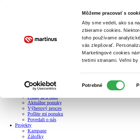
Môžeme pracovať s cooki
O nás
Aby sme vedeli, ako sa na 
zbierame cookies. Niektor
toho používame analytické
O nás
vás zlepšovať. Personaliz
Náš príbeh
Náš zmysel
Marketingové cookies nám 
Galéria Martinusu
tretími stranami. Veľmi b
Zodpovednosť
Sme B Corp
Pomáhame ďalej
Zelený Martinus
Výber
Potrebné
P
Nerobíme rozdiely
súhlasu
Pridaj sa
Pridaj sa k nám
Aktuálne ponuky
Výberový proces
Pošlite mi ponuku
Povedali o nás
Projekty
Kampane
Záložky