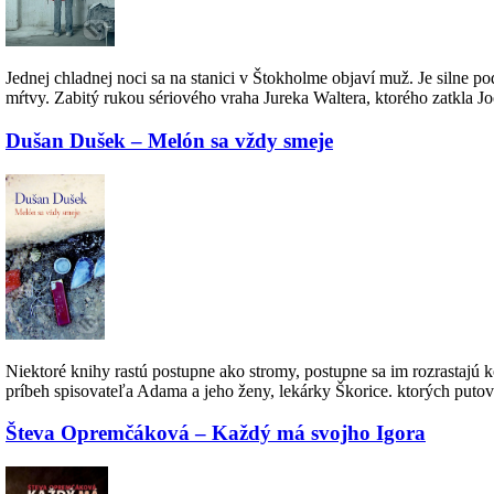
Jednej chladnej noci sa na stanici v Štokholme objaví muž. Je silne 
mŕtvy. Zabitý rukou sériového vraha Jureka Waltera, ktorého zatkla
Dušan Dušek – Melón sa vždy smeje
Niektoré knihy rastú postupne ako stromy, postupne sa im rozrastajú k
príbeh spisovateľa Adama a jeho ženy, lekárky Škorice. ktorých puto
Števa Opremčáková – Každý má svojho Igora