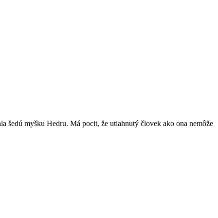
ala šedú myšku Hedru. Má pocit, že utiahnutý človek ako ona nemôže