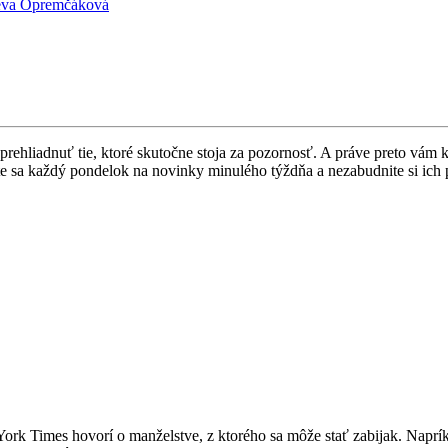
eva Opremčáková
hliadnuť tie, ktoré skutočne stoja za pozornosť. A práve preto vám kaž
te sa každý pondelok na novinky minulého týždňa a nezabudnite si ich pr
ork Times hovorí o manželstve, z ktorého sa môže stať zabijak. Naprí