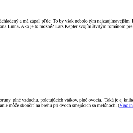
podchladený a má zápaľ pľúc. To by však nebolo tým najzaujímavejším. P
 Joona Linna. Ako je to možné? Lars Kepler svojím štvrtým románom pr
oruny, plné vzduchu, poletujúcich vtákov, plné ovocia. Taká je aj kni
vanie môže skončiť na brehu pri dvoch smejúcich sa melónoch. (
Viac in