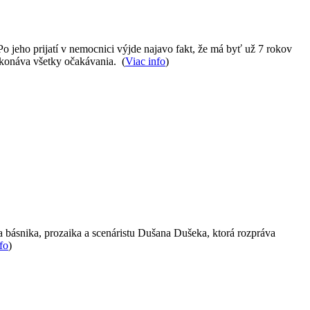
o jeho prijatí v nemocnici výjde najavo fakt, že má byť už 7 rokov
ekonáva všetky očakávania. (
Viac info
)
ha básnika, prozaika a scenáristu Dušana Dušeka, ktorá rozpráva
fo
)