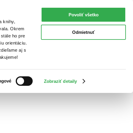
Povoliť všetko
a knihy,
ovala. Okrem
Odmietnuť
stále ho pre
u orientáciu.
dieľame aj s
Ďakujeme!
ngové
Zobraziť detaily