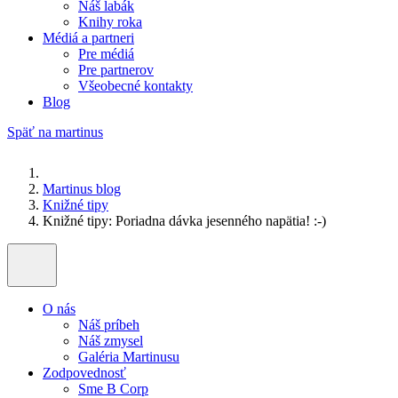
Náš labák
Knihy roka
Médiá a partneri
Pre médiá
Pre partnerov
Všeobecné kontakty
Blog
Späť na martinus
Martinus blog
Knižné tipy
Knižné tipy: Poriadna dávka jesenného napätia! :-)
O nás
Náš príbeh
Náš zmysel
Galéria Martinusu
Zodpovednosť
Sme B Corp