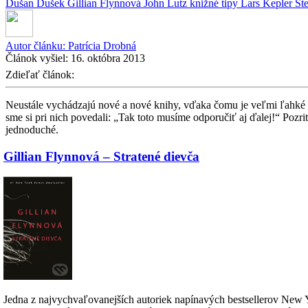
Dušan Dušek
Gillian Flynnová
John Lutz
knižné tipy
Lars Kepler
Št
Autor článku:
Patrícia Drobná
Článok vyšiel:
16. októbra 2013
Zdieľať článok:
Neustále vychádzajú nové a nové knihy, vďaka čomu je veľmi ľahké pre
sme si pri nich povedali: „Tak toto musíme odporučiť aj ďalej!“ Pozri
jednoduché.
Gillian Flynnová – Stratené dievča
Jedna z najvychvaľovanejších autoriek napínavých bestsellerov New Y