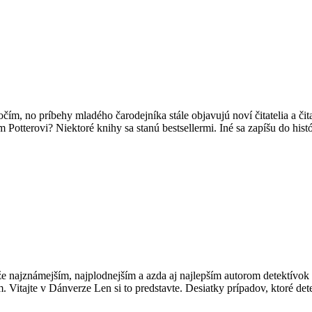
očím, no príbehy mladého čarodejníka stále objavujú noví čitatelia a čit
 Potterovi? Niektoré knihy sa stanú bestsellermi. Iné sa zapíšu do hist
, že najznámejším, najplodnejším a azda aj najlepším autorom detektív
. Vitajte v Dánverze Len si to predstavte. Desiatky prípadov, ktoré de