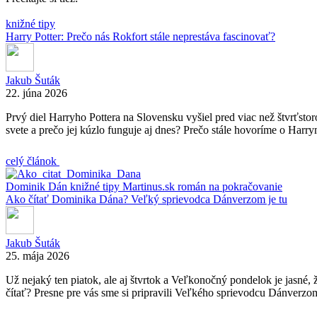
knižné tipy
Harry Potter: Prečo nás Rokfort stále neprestáva fascinovať?
Jakub Šuták
22. júna 2026
Prvý diel Harryho Pottera na Slovensku vyšiel pred viac než štvrťstor
svete a prečo jej kúzlo funguje aj dnes? Prečo stále hovoríme o Harrym
celý článok
Dominik Dán
knižné tipy
Martinus.sk
román na pokračovanie
Ako čítať Dominika Dána? Veľký sprievodca Dánverzom je tu
Jakub Šuták
25. mája 2026
Už nejaký ten piatok, ale aj štvrtok a Veľkonočný pondelok je jasné
čítať? Presne pre vás sme si pripravili Veľkého sprievodcu Dánverzom