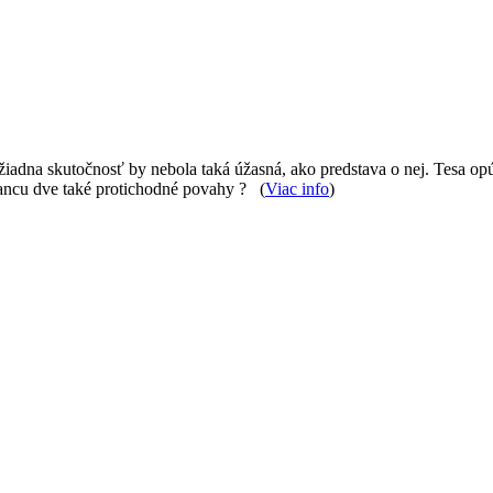
adna skutočnosť by nebola taká úžasná, ako predstava o nej. Tesa opúšť
šancu dve také protichodné povahy ? (
Viac info
)