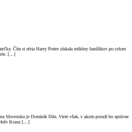
ateľky. Čím si séria Harry Potter získala milióny fanúšikov po celom
órie. […]
ok na Slovensku je Dominik Dán. Viete však, v akom poradí ho správne
tektív Krauz […]