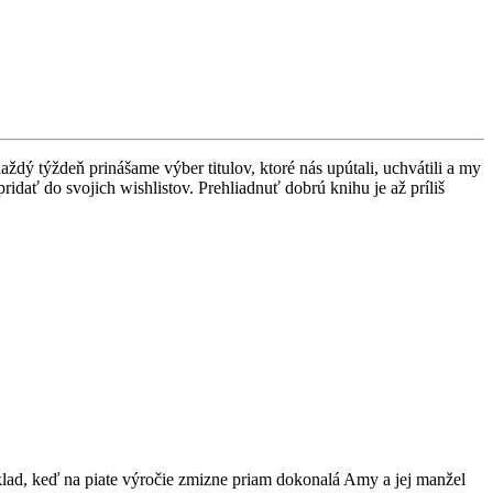
dý týždeň prinášame výber titulov, ktoré nás upútali, uchvátili a my
idať do svojich wishlistov. Prehliadnuť dobrú knihu je až príliš
klad, keď na piate výročie zmizne priam dokonalá Amy a jej manžel