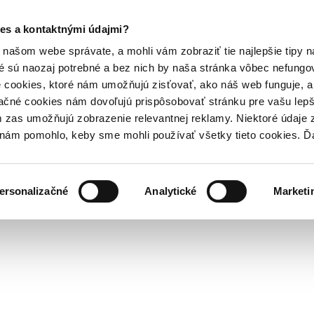
es a kontaktnými údajmi?
našom webe správate, a mohli vám zobraziť tie najlepšie tipy n
é sú naozaj potrebné a bez nich by naša stránka vôbec nefung
 cookies, ktoré nám umožňujú zisťovať, ako náš web funguje, a 
ačné cookies nám dovoľujú prispôsobovať stránku pre vašu lepši
zas umožňujú zobrazenie relevantnej reklamy. Niektoré údaje z
y nám pomohlo, keby sme mohli používať všetky tieto cookies. 
ersonalizačné
Analytické
Marketi