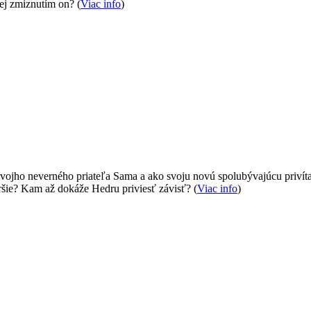
jej zmiznutím on? (
Viac info
)
svojho neverného priateľa Sama a ako svoju novú spolubývajúcu privít
oršie? Kam až dokáže Hedru priviesť závisť? (
Viac info
)