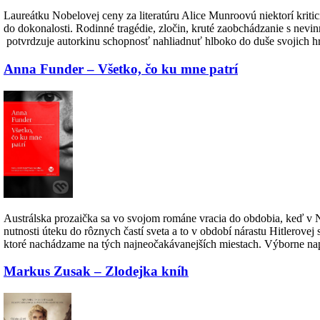
Laureátku Nobelovej ceny za literatúru Alice Munroovú niektorí kriti
do dokonalosti. Rodinné tragédie, zločin, kruté zaobchádzanie s nevin
potvrdzuje autorkinu schopnosť nahliadnuť hlboko do duše svojich hr
Anna Funder – Všetko, čo ku mne patrí
Austrálska prozaička sa vo svojom románe vracia do obdobia, keď v Ne
nutnosti úteku do rôznych častí sveta a to v období nárastu Hitlerovej 
ktoré nachádzame na tých najneočakávanejších miestach. Výborne napí
Markus Zusak – Zlodejka kníh