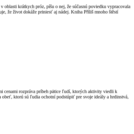
v oblasti krátkych próz, píšu o nej, že súčasnú poviedku vypracovala
, že život dokáže priniesť aj nádej. Kniha Příliš mnoho štěstí
cenami rozpráva príbeh pätice ľudí, ktorých aktivity viedli k
a obeť, ktorú sú ľudia ochotní podstúpiť pre svoje ideály a hrdinstvá,