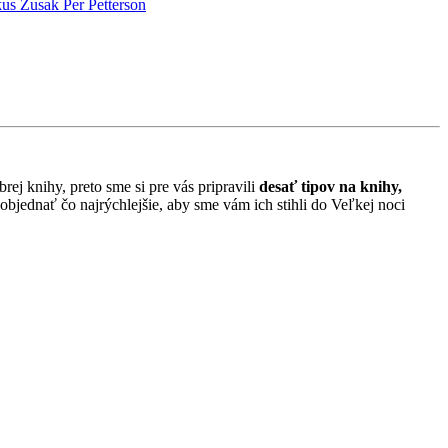
us Zusak
Per Petterson
rej knihy, preto sme si pre vás pripravili
desať tipov na knihy,
objednať čo najrýchlejšie, aby sme vám ich stihli do Veľkej noci