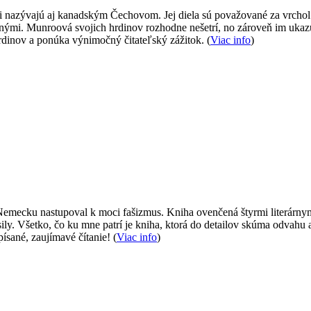
ci nazývajú aj kanadským Čechovom. Jej diela sú považované za vrchol 
nými. Munroová svojich hrdinov rozhodne nešetrí, no zároveň im ukazuje
dinov a ponúka výnimočný čitateľský zážitok. (
Viac info
)
mecku nastupoval k moci fašizmus. Kniha ovenčená štyrmi literárnymi 
sily. Všetko, čo ku mne patrí je kniha, ktorá do detailov skúma odvahu 
sané, zaujímavé čítanie! (
Viac info
)