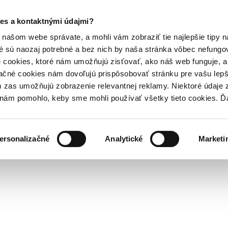
es a kontaktnými údajmi?
našom webe správate, a mohli vám zobraziť tie najlepšie tipy n
é sú naozaj potrebné a bez nich by naša stránka vôbec nefung
 cookies, ktoré nám umožňujú zisťovať, ako náš web funguje, a 
ačné cookies nám dovoľujú prispôsobovať stránku pre vašu lepši
zas umožňujú zobrazenie relevantnej reklamy. Niektoré údaje z
y nám pomohlo, keby sme mohli používať všetky tieto cookies. 
ersonalizačné
Analytické
Marketi