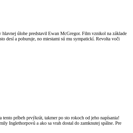
v hlavnej úlohe predstavil Ewan McGregor. Film vznikol na základe
asto desí a poburuje, no miestami sú mu sympatickí. Revolta voči
a tento príbeh prvýkrát, takmer po sto rokoch od jeho napísania!
Emily Inglethorpovú a ako sa vrah dostal do zamknutej spálne. Pre