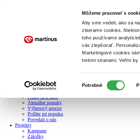
Môžeme pracovať s cooki
O nás
Aby sme vedeli, ako sa na 
zbierame cookies. Niektor
toho používame analytické
O nás
vás zlepšovať. Personaliz
Náš príbeh
Náš zmysel
Marketingové cookies nám 
Galéria Martinusu
tretími stranami. Veľmi b
Zodpovednosť
Sme B Corp
Pomáhame ďalej
Zelený Martinus
Výber
Potrebné
P
Nerobíme rozdiely
súhlasu
Pridaj sa
Pridaj sa k nám
Aktuálne ponuky
Výberový proces
Pošlite mi ponuku
Povedali o nás
Projekty
Kampane
Záložky