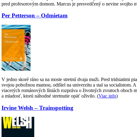
pred profesorovým domom. Marcus je presvedčený o nevine svojho men
Per Petterson – Odmietam
V jedno skoré ráno sa na moste stretnú dvaja muži. Pred tridsiatimi pi
svojou pobožnou mamou, odišiel na univerzitu a stal sa socialistom. 
viacerých románových líniách rozpráva o životných zvratoch oboch muž
a mladosť, ktorú náhodné stretnutie opäť oživilo. (
Viac info
)
Irvine Welsh – Trainspotting