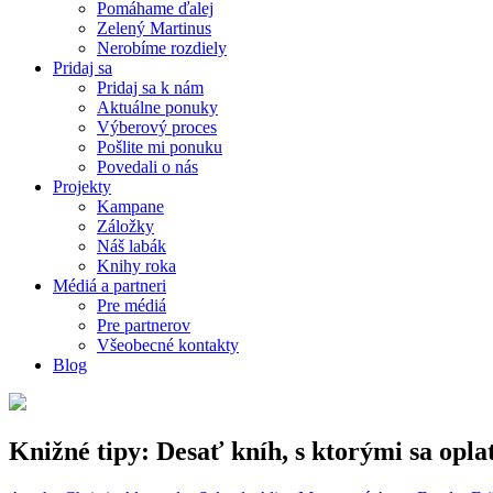
Pomáhame ďalej
Zelený Martinus
Nerobíme rozdiely
Pridaj sa
Pridaj sa k nám
Aktuálne ponuky
Výberový proces
Pošlite mi ponuku
Povedali o nás
Projekty
Kampane
Záložky
Náš labák
Knihy roka
Médiá a partneri
Pre médiá
Pre partnerov
Všeobecné kontakty
Blog
Knižné tipy: Desať kníh, s ktorými sa oplat