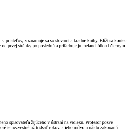
si priateľov, zoznamuje sa so slovami a kradne knihy. Blíži sa koniec
 od prvej stránky po poslednú a prifarbuje ju melanchóliou i čiernym
eho spisovateľa žijúceho v ústraní na vidieku. Profesor pozve
toré je nezvestné už tridsať rokov, a jeho mŕtvolu nájdu zakopanú