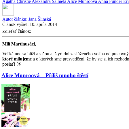
Agatha Christie
Alexandra Salmela
Alice Munroová
Anna Funder
Er
Autor článku:
Jana Šlinská
Článok vyšiel:
10. apríla 2014
Zdieľať článok:
Milí Martinusáci,
Veľká noc sa blíži a s ňou aj štyri dni zaslúženého voľna od pracovný
ktoré milujeme
a o ktorých sme presvedčení, že by ste si ich rozhodn
poslať! 🙂
Alice Munroová – Příliš mnoho štěstí