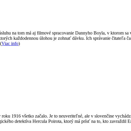
ásluhu na tom má aj filmové spracovanie Dannyho Boyla, v ktorom sa 
, ktorých každodennou úlohou je zohnať dávku. Ich správanie čitateľa č
(
Viac info
)
v roku 1916 všetko začalo. Je to neuveriteľné, ale v slovenčine vychádz
gického detektíva Hercula Poirota, ktorý má prísť na to, kto zavraždil 