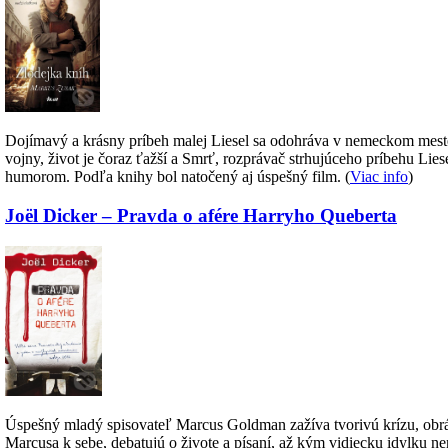
Dojímavý a krásny príbeh malej Liesel sa odohráva v nemeckom mestečk
vojny, život je čoraz ťažší a Smrť, rozprávač strhujúceho príbehu Lie
humorom. Podľa knihy bol natočený aj úspešný film. (
Viac info
)
Joël Dicker – Pravda o afére Harryho Queberta
Úspešný mladý spisovateľ Marcus Goldman zažíva tvorivú krízu, obráti
Marcusa k sebe, debatujú o živote a písaní, až kým vidiecku idylku ne