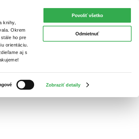
Povoliť všetko
a knihy,
ovala. Okrem
Odmietnuť
stále ho pre
u orientáciu.
dieľame aj s
Ďakujeme!
ngové
Zobraziť detaily