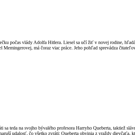
u počas vlády Adolfa Hitlera. Liesel sa učí žiť v novej rodine, hľadá 
sel Memingerovej, má čoraz viac práce. Jeho pohľad sprevádza čitateľov
 sa teda na svojho bývalého profesora Harryho Queberta, taktiež slávn
naruší udalosť, čo všetko zvráti: Queberta obvinia z vraždy dievčaťa, k