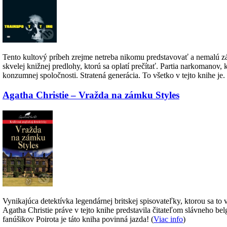
Tento kultový príbeh zrejme netreba nikomu predstavovať a nemalú z
skvelej knižnej predlohy, ktorú sa oplatí prečítať. Partia narkomanov
konzumnej spoločnosti. Stratená generácia. To všetko v tejto knihe je. 
Agatha Christie – Vražda na zámku Styles
Vynikajúca detektívka legendárnej britskej spisovateľky, ktorou sa to 
Agatha Christie práve v tejto knihe predstavila čitateľom slávneho bel
fanúšikov Poirota je táto kniha povinná jazda! (
Viac info
)