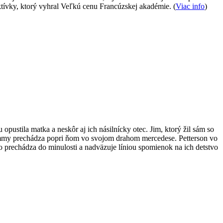
tívky, ktorý vyhral Veľkú cenu Francúzskej akadémie. (
Viac info
)
opustila matka a neskôr aj ich násilnícky otec. Jim, ktorý žil sám so
o Tommy prechádza popri ňom vo svojom drahom mercedese. Petterson vo
o prechádza do minulosti a nadväzuje líniou spomienok na ich detstvo