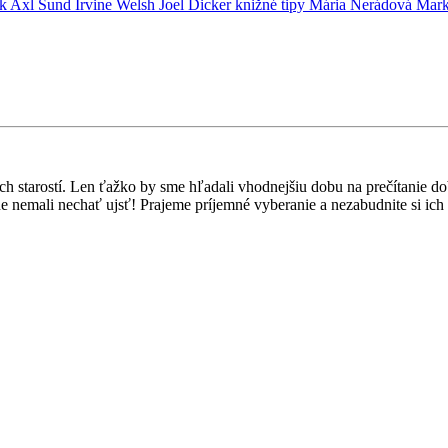
ik Axl Sund
Irvine Welsh
Joel Dicker
knižné tipy
Mária Nerádová
Mark
ch starostí. Len ťažko by sme hľadali vhodnejšiu dobu na prečítanie dob
e nemali nechať ujsť! Prajeme príjemné vyberanie a nezabudnite si ich 