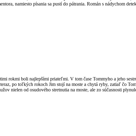
tora, namiesto písania sa pustí do pátrania. Román s nádychom detek
atimi rokmi boli najlepšími priateľmi. V tom čase Tommyho a jeho sestru 
A teraz, po toľkých rokoch Jim stojí na moste a chytá ryby, zatiaľ č
ov nielen od osudového stretnutia na moste, ale zo súčasnosti plynul