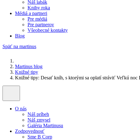
Náš labák
Knihy roka
Médiá a partneri
Pre médiá
Pre partnerov
Všeobecné kontakty
Blog
Späť na martinus
Martinus blog
Knižné tipy
Knižné tipy: Desať kníh, s ktorými sa oplatí stráviť Veľkú noc I
O nás
Náš príbeh
Náš zmysel
Galéria Martinusu
Zodpovednosť
Sme B Corp