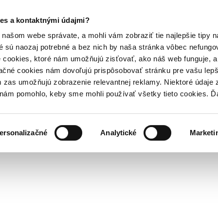
es a kontaktnými údajmi?
našom webe správate, a mohli vám zobraziť tie najlepšie tipy n
é sú naozaj potrebné a bez nich by naša stránka vôbec nefung
 cookies, ktoré nám umožňujú zisťovať, ako náš web funguje, a 
ačné cookies nám dovoľujú prispôsobovať stránku pre vašu lepši
zas umožňujú zobrazenie relevantnej reklamy. Niektoré údaje z
y nám pomohlo, keby sme mohli používať všetky tieto cookies. 
ersonalizačné
Analytické
Marketi