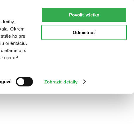
Povoliť všetko
a knihy,
ovala. Okrem
Odmietnuť
stále ho pre
u orientáciu.
dieľame aj s
Ďakujeme!
ngové
Zobraziť detaily