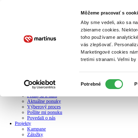
Môžeme pracovať s cooki
O nás
Aby sme vedeli, ako sa na 
zbierame cookies. Niektor
toho používame analytické
O nás
vás zlepšovať. Personaliz
Náš príbeh
Náš zmysel
Marketingové cookies nám 
Galéria Martinusu
tretími stranami. Veľmi b
Zodpovednosť
Sme B Corp
Pomáhame ďalej
Zelený Martinus
Výber
Potrebné
P
Nerobíme rozdiely
súhlasu
Pridaj sa
Pridaj sa k nám
Aktuálne ponuky
Výberový proces
Pošlite mi ponuku
Povedali o nás
Projekty
Kampane
Záložky