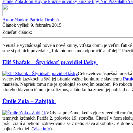
Émile Zola
John Boyne
knižné novinky
knižné tipy
Nic Pizzolatto
Ya
Autor článku:
Patrícia Drobná
Článok vyšiel:
9. februára 2015
Zdieľať článok:
Neustále vychádzajú nové a nové knihy, vďaka čomu je veľmi ľahké pre
sme si pri nich povedali: „Tak toto musíme odporučiť aj ďalej!“ Pozri
Elif Shafak – Štyridsať pravidiel lásky
Celosvetovo úspešná turecká
svetových jazykoch a štýl jej písania vážne konkuruje slávnemu
Paul
manžela. Napriek tomu nie je spokojná so svojím osudom. Po rokoch v 
ktorého hlavnou témou je súfizmus, a táto kniha zmení jej pohľad na ž
Émile Zola – Zabiják
Vždy sa potešíme, keď vyjde v reedícii román,
temných krčmách Paríža 2. polovice 19. storočia. Čitateľ v ňom sled
práci zraní a behom uzdravovania sa z neho stáva alkoholik. V dobe 
najlepších diel. (
Viac info
)