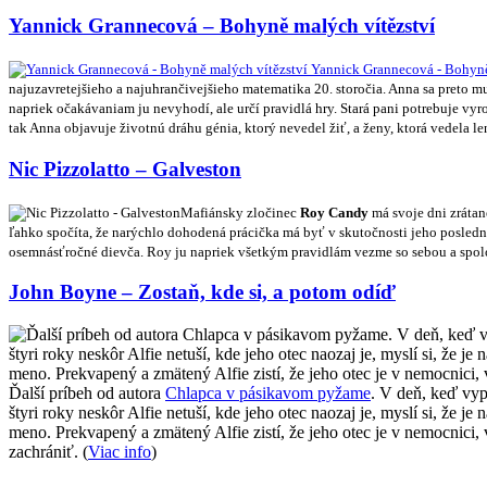
Yannick Grannecová – Bohyně malých vítězství
najuzavretejšieho a najuhrančivejšieho matematika 20. storočia. Anna sa preto mu
napriek očakávaniam ju nevyhodí, ale určí pravidlá hry. Stará pani potrebuje vy
tak Anna objavuje životnú dráhu génia, ktorý nevedel žiť, a ženy, ktorá vedela l
Nic Pizzolatto – Galveston
Mafiánsky zločinec
Roy Candy
má svoje dni zrátan
ľahko spočíta, že narýchlo dohodená prácička má byť v skutočnosti jeho posledn
osemnásťročné dievča. Roy ju napriek všetkým pravidlám vezme so sebou a spol
John Boyne – Zostaň, kde si, a potom odíď
Ďalší príbeh od autora
Chlapca v pásikavom pyžame
. V deň, keď vyp
štyri roky neskôr Alfie netuší, kde jeho otec naozaj je, myslí si, že j
meno. Prekvapený a zmätený Alfie zistí, že jeho otec je v nemocnici
zachrániť. (
Viac info
)