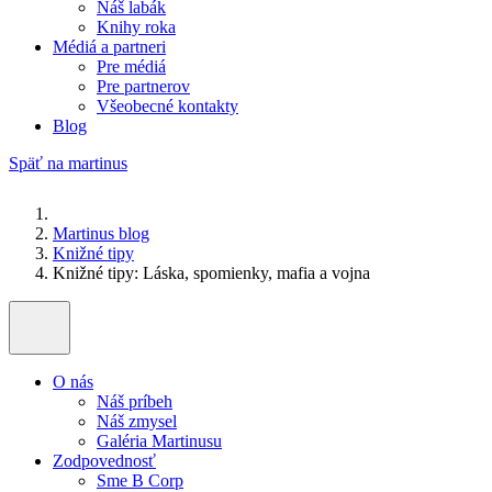
Náš labák
Knihy roka
Médiá a partneri
Pre médiá
Pre partnerov
Všeobecné kontakty
Blog
Späť na martinus
Martinus blog
Knižné tipy
Knižné tipy: Láska, spomienky, mafia a vojna
O nás
Náš príbeh
Náš zmysel
Galéria Martinusu
Zodpovednosť
Sme B Corp