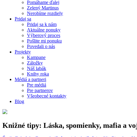
Pomáhame ďalej
Zelený Martinus
Nerobíme rozdiely
Pridaj sa
Pridaj sa k nám
Aktuálne ponuky
Výberový proces
Pošlite mi ponuku
Povedali o nás
Projekty
Kampane
Záložky
Náš labák
Knihy roka
Médiá a partneri
Pre médiá
Pre partnerov
Všeobecné kontakty
Blog
Knižné tipy: Láska, spomienky, mafia a vo