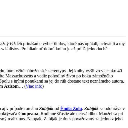
dý týždeň prinášame výber titulov, ktoré nás upútali, uchvátili a my
 wishlistov. Prehliadnuť dobrú knihu je až príliš jednoduché.
u, búra vžité náboženské stereotypy. Jej knihy vyšli vo viac ako 40
áte Massachussetts a vedie pohodlný život po boku zámožného
 Spolu s inými ponukami sa jej do rúk dostane text neznámeho autora,
rom
Azizom
… (
Viac info
)
to aj v prípade románu
Zabiják
od
Émila Zolu
.
Zabiják
sa odohráva v
 pokrývača
Coupeaua
. Rodinné šťastie ale netrvá dlho. Manžel sa pri
rsný realizmus. Naopak, Zabiják je dnes považovaný za jedno z jeho