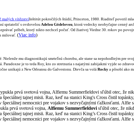
Inštitút pokročilých štúdií, Princeton, 1980. Riaditeľ poveril 
sí spriateliť s ovdovelou
Adelou Gödelovou
, ktorá vedecky neobyčajne cenný arc
rozprávať príbeh, ktorý nikto nechcel počuť. Od žiarivej Viedne 30. rokov po povo
(
Viac info
)
en milovať.
é. Nielenže mu diagnostikujú smrteľnú chorobu, ale stane sa nepohodlným pre svoj
á. Paradoxne je to teda
Roy
, kto zo stretnutia s najatými zabijakmi vyjde so zdrav
očne unikajú z New Orleansu do Galvestonu. Dievča sa volá
Rocky
a pôsobí ako m
ukla prvá svetová vojna,
Alfiemu Summerfieldovi
sľúbil otec, že nik
e na špeciálnej tajnej misii. Raz, keď na stanici King’s Cross čistil to
, v špeciálnej nemocnici pre vojakov s nezvyčajnými ťažkosťami. Alfie