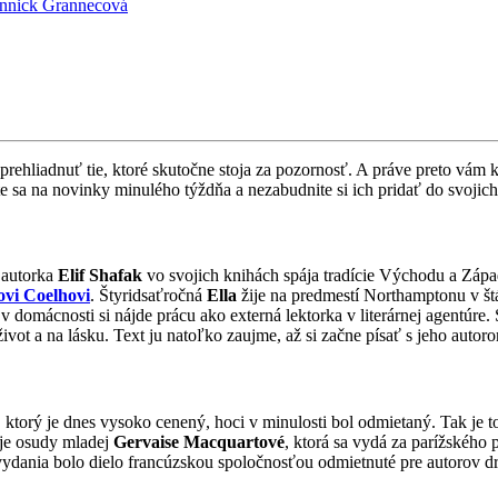
nnick Grannecová
hliadnuť tie, ktoré skutočne stoja za pozornosť. A práve preto vám kaž
te sa na novinky minulého týždňa a nezabudnite si ich pridať do svojich
 autorka
Elif Shafak
vo svojich knihách spája tradície Východu a Západ
ovi Coelhovi
. Štyridsaťročná
Ella
žije na predmestí Northamptonu v št
domácnosti si nájde prácu ako externá lektorka v literárnej agentúre.
ivot a na lásku. Text ju natoľko zaujme, až si začne písať s jeho auto
 ktorý je dnes vysoko cenený, hoci v minulosti bol odmietaný. Tak je 
uje osudy mladej
Gervaise Macquartové
, ktorá sa vydá za parížského
vydania bolo dielo francúzskou spoločnosťou odmietnuté pre autorov d