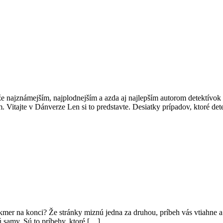
, že najznámejším, najplodnejším a azda aj najlepším autorom detektív
. Vitajte v Dánverze Len si to predstavte. Desiatky prípadov, ktoré de
 takmer na konci? Že stránky miznú jedna za druhou, príbeh vás vtiahne a
ú samy. Sú to príbehy, ktoré […]