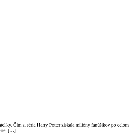
ateľky. Čím si séria Harry Potter získala milióny fanúšikov po celom
órie. […]