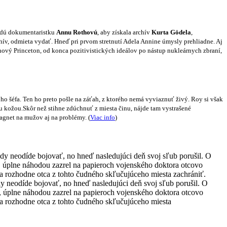
mladú dokumentaristku
Annu Rothovú
, aby získala archív
Kurta Gödela
,
hív, odmieta vydať. Hneď pri prvom stretnutí Adela Annine úmysly prehliadne. Aj
jnový Princeton, od konca pozitivistických ideálov po nástup nukleárnych zbraní,
ho šéfa. Ten ho preto pošle na záťah, z ktorého nemá vyviaznuť živý. Roy
si však
ou kožou.
Skôr než stihne zdúchnuť z miesta činu, nájde tam vystrašené
agnet na mužov aj na problémy. (
Viac info
)
dy neodíde bojovať, no hneď nasledujúci deň svoj sľub porušil. O
pánky, úplne náhodou zazrel na papieroch vojenského doktora otcovo
 sa rozhodne otca z tohto čudného skľučujúceho miesta