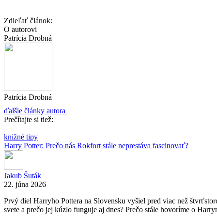
Zdieľať článok:
O autorovi
Patrícia Drobná
Patrícia Drobná
ďalšie články autora
Prečítajte si tiež:
knižné tipy
Harry Potter: Prečo nás Rokfort stále neprestáva fascinovať?
Jakub Šuták
22. júna 2026
Prvý diel Harryho Pottera na Slovensku vyšiel pred viac než štvrťstor
svete a prečo jej kúzlo funguje aj dnes? Prečo stále hovoríme o Harrym