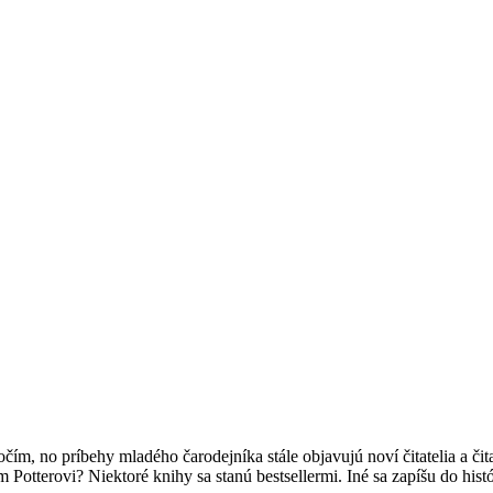
očím, no príbehy mladého čarodejníka stále objavujú noví čitatelia a čit
 Potterovi? Niektoré knihy sa stanú bestsellermi. Iné sa zapíšu do hist