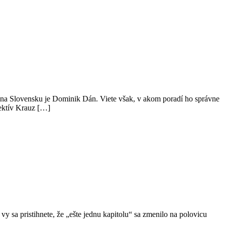
ok na Slovensku je Dominik Dán. Viete však, v akom poradí ho správne
tektív Krauz […]
 vy sa pristihnete, že „ešte jednu kapitolu“ sa zmenilo na polovicu