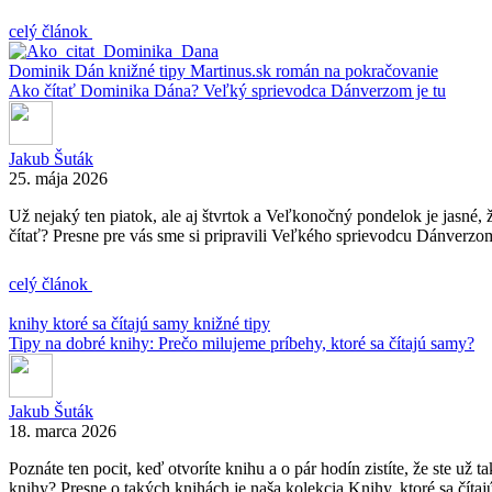
celý článok
Dominik Dán
knižné tipy
Martinus.sk
román na pokračovanie
Ako čítať Dominika Dána? Veľký sprievodca Dánverzom je tu
Jakub Šuták
25. mája 2026
Už nejaký ten piatok, ale aj štvrtok a Veľkonočný pondelok je jasné
čítať? Presne pre vás sme si pripravili Veľkého sprievodcu Dánverzom
celý článok
knihy ktoré sa čítajú samy
knižné tipy
Tipy na dobré knihy: Prečo milujeme príbehy, ktoré sa čítajú samy?
Jakub Šuták
18. marca 2026
Poznáte ten pocit, keď otvoríte knihu a o pár hodín zistíte, že ste už
knihy? Presne o takých knihách je naša kolekcia Knihy, ktoré sa čítaj