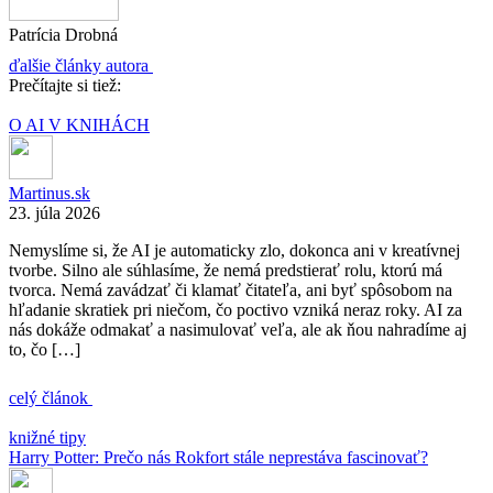
Patrícia Drobná
ďalšie články autora
Prečítajte si tiež:
O AI V KNIHÁCH
Martinus.sk
23. júla 2026
Nemyslíme si, že AI je automaticky zlo, dokonca ani v kreatívnej
tvorbe. Silno ale súhlasíme, že nemá predstierať rolu, ktorú má
tvorca. Nemá zavádzať či klamať čitateľa, ani byť spôsobom na
hľadanie skratiek pri niečom, čo poctivo vzniká neraz roky. AI za
nás dokáže odmakať a nasimulovať veľa, ale ak ňou nahradíme aj
to, čo […]
celý článok
knižné tipy
Harry Potter: Prečo nás Rokfort stále neprestáva fascinovať?