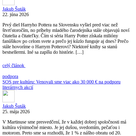
Jakub Šuták
22. júna 2026
Prvý diel Harryho Pottera na Slovensku vyšiel pred viac než
štvrťstoročím, no príbehy mladého čarodejníka stále objavujú noví
čitatelia a čitateľky. Čím si séria Harry Potter získala milióny
fanúšikov po celom svete a prečo jej kúzlo funguje aj dnes? Prečo
stále hovoríme o Harrym Potterovi? Niektoré knihy sa stanú
bestsellermi. Iné sa zapíšu do histórie. […]
celý článok
podpora
SOS pre kultúru: Venovali sme viac ako 30 000 € na podporu
literárnych akcií
Jakub Šuták
25. mája 2026
V Martinuse sme presvedčení, že v každej dobrej spoločnosti má
kultúra výnimočné miesto. Je jej dušou, svedomím, pečaťou i
motorom. Preto sme sa rozhodli, že 1 % z nášho obratu od 20.