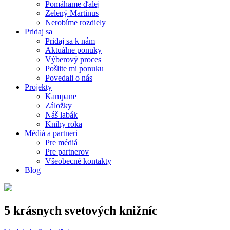
Pomáhame ďalej
Zelený Martinus
Nerobíme rozdiely
Pridaj sa
Pridaj sa k nám
Aktuálne ponuky
Výberový proces
Pošlite mi ponuku
Povedali o nás
Projekty
Kampane
Záložky
Náš labák
Knihy roka
Médiá a partneri
Pre médiá
Pre partnerov
Všeobecné kontakty
Blog
5 krásnych svetových knižníc