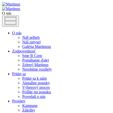
O nás
O nás
Náš príbeh
Náš zmysel
Galéria Martinusu
Zodpovednosť
Sme B Corp
Pomáhame ďalej
Zelený Martinus
Nerobíme rozdiely
Pridaj sa
Pridaj sa k nám
Aktuálne ponuky
Výberový proces
Pošlite mi ponuku
Povedali o nás
Projekty
Kampane
Záložky