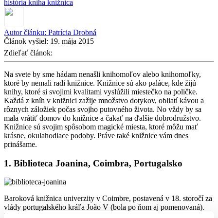
história
kniha
knižnica
Autor článku:
Patrícia Drobná
Článok vyšiel:
19. mája 2015
Zdieľať článok:
Na svete by sme hádam nenašli knihomoľov alebo knihomoľky,
ktoré by nemali radi knižnice. Knižnice sú ako paláce, kde žijú
knihy, ktoré si svojimi kvalitami vyslúžili miestečko na poličke.
Každá z kníh v knižnici zažije množstvo dotykov, obliatí kávou a
rôznych záložiek počas svojho putovného života. No vždy by sa
mala vrátiť domov do knižnice a čakať na ďalšie dobrodružstvo.
Knižnice sú svojim spôsobom magické miesta, ktoré môžu mať
krásne, okulahodiace podoby. Práve také knižnice vám dnes
prinášame.
1. Biblioteca Joanina, Coimbra, Portugalsko
Baroková knižnica univerzity v Coimbre, postavená v 18. storočí za
vlády portugalského kráľa João V (bola po ňom aj pomenovaná).
Práve kráľ poukázal na to, že požiadavky rektora na knižnicu sú