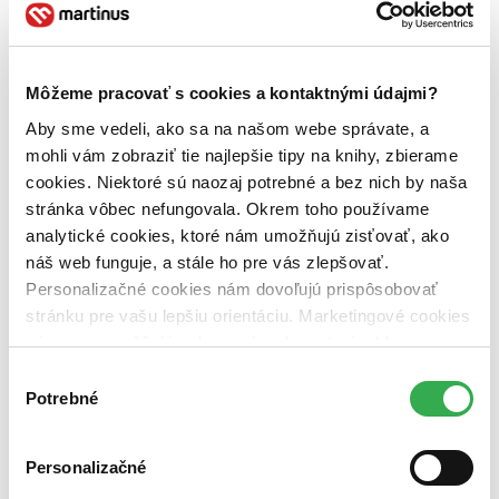
priveľmi skromné a nechal knižnicu postaviť za zlaté rezervy, ktorá
boli v tej dobe objavené v Brazílii.
2. Stift Admont, Rakúsko
Môžeme pracovať s cookies a kontaktnými údajmi?
Aby sme vedeli, ako sa na našom webe správate, a
mohli vám zobraziť tie najlepšie tipy na knihy, zbierame
Pre krásne a jedinečné knižnice netreba cestovať ďaleko. Jedna taká
sa nachádza aj u našich západných susedov. V tejto rakúskej
cookies. Niektoré sú naozaj potrebné a bez nich by naša
knižnici boli všetky knihy previazané do bielych väzieb, aby sa
stránka vôbec nefungovala. Okrem toho používame
hodili k ostatnému interiéru.
analytické cookies, ktoré nám umožňujú zisťovať, ako
3.Bibliothèque Sainte-Geneviève, Paris, France
náš web funguje, a stále ho pre vás zlepšovať.
Personalizačné cookies nám dovoľujú prispôsobovať
stránku pre vašu lepšiu orientáciu. Marketingové cookies
nám zas umožňujú zobrazenie relevantnej reklamy.
Táto knižnica bola skonštruovaná v polovici 19. storočia, vďaka
svojej streche so železnou konštrukciou sa v nej šíri ozvena podobne
Niektoré údaje zdieľame aj s tretími stranami. Veľmi by
Výber
ako na staniciach tohto typu.
nám pomohlo, keby sme mohli používať všetky tieto
Potrebné
súhlasu
cookies. Ďakujeme!
4. Strahovská knihovna, Strahovský klášter, Praha,
Personalizačné
Česká republika