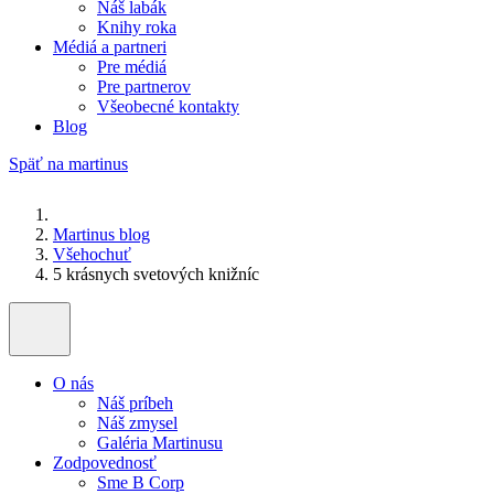
Náš labák
Knihy roka
Médiá a partneri
Pre médiá
Pre partnerov
Všeobecné kontakty
Blog
Späť na martinus
Martinus blog
Všehochuť
5 krásnych svetových knižníc
O nás
Náš príbeh
Náš zmysel
Galéria Martinusu
Zodpovednosť
Sme B Corp