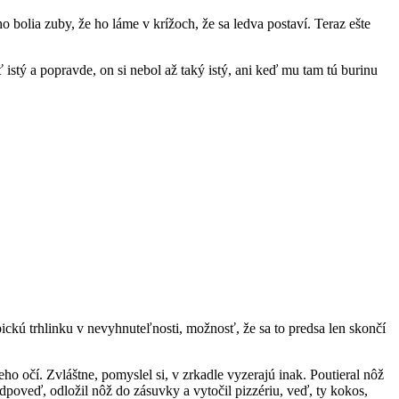
 bolia zuby, že ho láme v krížoch, že sa ledva postaví. Teraz ešte
 istý a popravde, on si nebol až taký istý, ani keď mu tam tú burinu
ickú trhlinku v nevyhnuteľnosti, možnosť, že sa to predsa len skončí
eho očí. Zvláštne, pomyslel si, v zrkadle vyzerajú inak. Poutieral nôž
dpoveď, odložil nôž do zásuvky a vytočil pizzériu, veď, ty kokos,