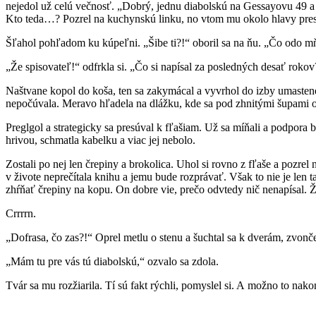
nejedol už celú večnosť. „Dobrý, jednu diabolskú na Gessayovu 49 a s
Kto teda…? Pozrel na kuchynskú linku, no vtom mu okolo hlavy presv
Šľahol pohľadom ku kúpeľni. „Šibe ti?!“ oboril sa na ňu. „Čo odo m
„Že spisovateľ!“ odfrkla si. „Čo si napísal za posledných desať rokov
Naštvane kopol do koša, ten sa zakymácal a vyvrhol do izby umastené 
nepočúvala. Meravo hľadela na dlážku, kde sa pod zhnitými šupami
Preglgol a strategicky sa presúval k fľašiam. Už sa míňali a podpora b
hrivou, schmatla kabelku a viac jej nebolo.
Zostali po nej len črepiny a brokolica. Uhol si rovno z fľaše a pozrel
v živote neprečítala knihu a jemu bude rozprávať. Však to nie je len t
zhŕňať črepiny na kopu. On dobre vie, prečo odvtedy nič nenapísal. Ž
Crrrrn.
„Dofrasa, čo zas?!“ Oprel metlu o stenu a šuchtal sa k dverám, zvonč
„Mám tu pre vás tú diabolskú,“ ozvalo sa zdola.
Tvár sa mu rozžiarila. Tí sú fakt rýchli, pomyslel si. A možno to nako