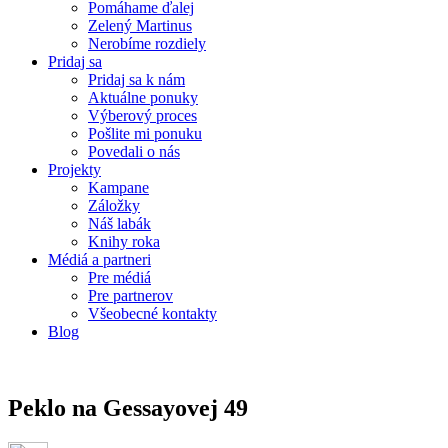
Pomáhame ďalej
Zelený Martinus
Nerobíme rozdiely
Pridaj sa
Pridaj sa k nám
Aktuálne ponuky
Výberový proces
Pošlite mi ponuku
Povedali o nás
Projekty
Kampane
Záložky
Náš labák
Knihy roka
Médiá a partneri
Pre médiá
Pre partnerov
Všeobecné kontakty
Blog
Peklo na Gessayovej 49