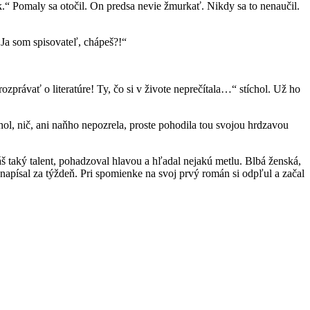
k.“ Pomaly sa otočil. On predsa nevie žmurkať. Nikdy sa to nenaučil.
Ja som spisovateľ, chápeš?!“
právať o literatúre! Ty, čo si v živote neprečítala…“ stíchol. Už ho
ohol, nič, ani naňho nepozrela, proste pohodila tou svojou hrdzavou
máš taký talent, pohadzoval hlavou a hľadal nejakú metlu. Blbá ženská,
napísal za týždeň. Pri spomienke na svoj prvý román si odpľul a začal