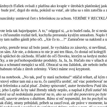
ázdnych fľašiek ovísali z plafóna ako kvaple v útrobách platónskej jask
e jesť, drgol do stola, pokúsil sa vstať, ale izba sa s ním zatočila a z
o huncútsky usmieval čert s feferónkou za uchom.
VERÍME V RECYKLÁ
e leda tak hajzelpapier. A to,“ odgrgol si, „a to budeš rada, že si nes
 s chľusnutím rozlial tieň, kuchyňa prerastala kyslým smradom. Naplo 
iny tam naňho gánili jeho oči. „Ale čo to…?“ Zamračene sa naklonil a u
y, pretože teraz už bolo jasné, že vychádza zo zásuvky, si nevšímal, l
e on sám. Ale nie, a dokonca to nie je ani ten fikus, čo dostal od kol
 spláchol do záchoda. Hľadel do očí človeku, ktorým sa kedysi mohol sta
ičky, a nie poľnohospodárske produkty. Ja, Ja, Ja. Hučalo mu v ušiach
vku a schmatol metajúci sa nôž. Obracal sa mu žalúdok, ale nebolo inéh
chabnuto trčala z útrob zeleniny. Všetci máme svoj kryptonit.
el na notebook. „No tak, poď ty stará rachotina!“ stláčal reštart, až
textový editor tam má a na to, čo zamýšľa urobiť, nič viac potrebovať ne
úst feferónku a začal písať.
Zn
á
my spisovate
ľ
, autor bestselleru Put
á
l
á
s
y
, jeho Lepšie Ja by také žbrndy nikdy nepilo, a napísal
k
f
ľ
a
š
i zatia
ľ
bli
tor
á
sa u
ž
nedok
á
zala pozera
ť
na to, ako sa cel
é
dni poneviera po byte
bo
ží
, uzavrie zmluvu s diablom. R
á
no si ni
č
nepam
ä
t
á
, len ho pochyt
í
n
tak ďalej, strany pribúdali, príbeh sa zauzľoval, ale práve v momente