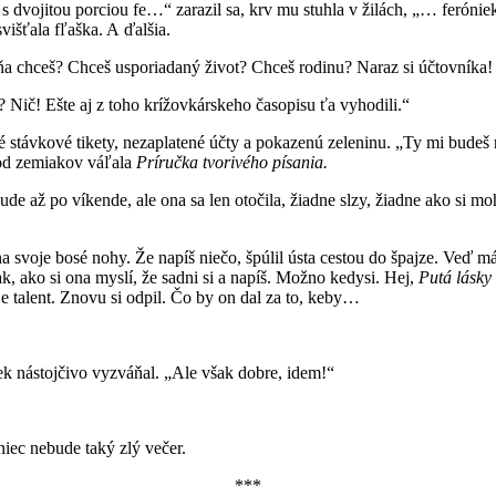
 dvojitou porciou fe…“ zarazil sa, krv mu stuhla v žilách, „… ferónie
išťala fľaška. A ďalšia.
ňa chceš? Chceš usporiadaný život? Chceš rodinu? Naraz si účtovníka! 
? Nič! Ešte aj z toho krížovkárskeho časopisu ťa vyhodili.“
stávkové tikety, nezaplatené účty a pokazenú zeleninu. „Ty mi budeš roz
 od zemiakov váľala
Pr
í
ru
č
ka tvoriv
é
ho p
í
sania.
ude až po víkende, ale ona sa len otočila, žiadne slzy, žiadne ako si m
 na svoje bosé nohy. Že napíš niečo, špúlil ústa cestou do špajze. Veď 
ak, ako si ona myslí, že sadni si a napíš. Možno kedysi. Hej,
Put
á
l
á
sky
e talent. Znovu si odpil. Čo by on dal za to, keby…
ek nástojčivo vyzváňal. „Ale však dobre, idem!“
niec nebude taký zlý večer.
***