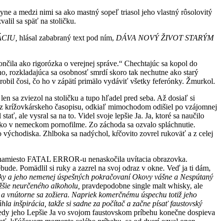
yne a medzi nimi sa ako mastný sopeľ triasol jeho vlastný rôsolovitý
valil sa späť na stoličku.
CIU,
hlásal zababraný text pod ním,
DÁVA NOVÝ ŽIVOT STARÝM
končila ako rigorózka o verejnej správe.“ Chechtajúc sa kopol do
ho, rozkladajúca sa osobnosť smrdí skoro tak nechutne ako starý
robil čosi, čo ho v zápätí primälo vydáviť všetky feferónky. Žmurkol.
en sa zviezol na stoličku a tupo hľadel pred seba. Až dosiaľ si
egýň z krížovkárskeho časopisu, odkiaľ mimochodom odišiel po vzájomnej
ť, ale vysral sa na to. Videl svoje lepšie Ja. Ja, ktoré sa naučilo
 ako v nemeckom pornofilme. Zo záchoda sa ozvalo spláchnutie.
o východiska. Zhlboka sa nadýchol, kŕčovito zovrel rukoväť a z celej
 kým namiesto FATAL ERROR-u nenaskočila uvítacia obrazovka.
bude. Pomädlil si ruky a zazrel na svoj odraz v okne. Veď ja ti dám,
ky a jeho nemenej
ú
spe
š
n
ý
ch pokra
č
ovan
í
Okovy v
áš
ne a Nesp
ú
tan
ý
žš
ie neur
č
en
é
ho alkoholu,
pravdepodobne single malt whisky, ale
 a vn
ú
torne sa zo
ž
iera. Napriek komer
č
n
é
mu
ú
spechu toti
ž
jeho
á
hla in
š
pir
á
cia, tak
ž
e si sadne za po
čí
ta
č
a za
č
ne p
í
sa
ť
faustovsk
ý
, kedy jeho Lepšie Ja vo svojom faustovskom príbehu konečne dospieva