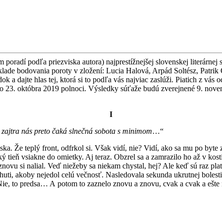
poradí podľa priezviska autora) najprestížnejšej slovenskej literárnej 
áklade bodovania poroty v zložení: Lucia Halová, Arpád Soltész, Patr
edok a dajte hlas tej, ktorá si to podľa vás najviac zaslúži. Piatich 
 do 23. októbra 2019 polnoci. Výsledky súťaže budú zverejnené 9. no
I
 zajtra n
á
s preto
č
ak
á
slne
č
n
á
sobota s minimom
…“
ka. Že teplý front, odfrkol si. Však vidí, nie? Vidí, ako sa mu po byte z
 tieň vsiakne do omietky. Aj teraz. Obzrel sa a zamrazilo ho až v kos
znovu si nalial. Veď niežeby sa niekam chystal, hej? Ale keď sú raz pl
uti, akoby nejedol celú večnosť. Nasledovala sekunda ukrutnej bolesti,
Nie, to predsa… A potom to zaznelo znovu a znovu, cvak a cvak a ešte 