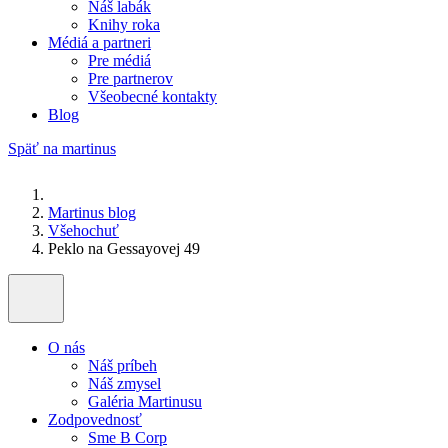
Náš labák
Knihy roka
Médiá a partneri
Pre médiá
Pre partnerov
Všeobecné kontakty
Blog
Späť na martinus
Martinus blog
Všehochuť
Peklo na Gessayovej 49
O nás
Náš príbeh
Náš zmysel
Galéria Martinusu
Zodpovednosť
Sme B Corp