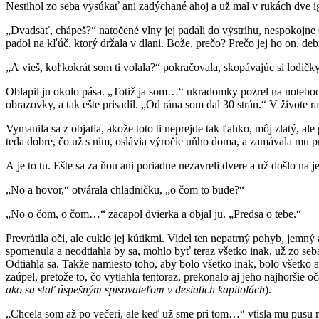
Nestihol zo seba vysúkať ani zadýchané ahoj a už mal v rukách dve i
„Dvadsať, chápeš?“ natočené vlny jej padali do výstrihu, nespokojne šp
padol na kľúč, ktorý držala v dlani. Bože, prečo? Prečo jej ho on, deb
„A vieš, koľkokrát som ti volala?“ pokračovala, skopávajúc si lodičk
Oblapil ju okolo pása. „Totiž ja som…“ ukradomky pozrel na noteboo
obrazovky, a tak ešte prisadil. „Od rána som dal 30 strán.“ V živote r
Vymanila sa z objatia, akože toto ti neprejde tak ľahko, môj zlatý, al
teda dobre, čo už s ním, oslávia výročie uňho doma, a zamávala mu p
A je to tu. Ešte sa za ňou ani poriadne nezavreli dvere a už došlo na 
„No a hovor,“ otvárala chladničku, „o čom to bude?“
„No o čom, o čom…“ zacapol dvierka a objal ju. „Predsa o tebe.“
Prevrátila oči, ale cuklo jej kútikmi. Videl ten nepatrný pohyb, jemn
spomenula a neodtiahla by sa, mohlo byť teraz všetko inak, už zo seb
Odtiahla sa. Takže namiesto toho, aby bolo všetko inak, bolo všetko ak
zaúpel, pretože to, čo vytiahla tentoraz, prekonalo aj jeho najhoršie o
ako
sa stať úspešným spisovateľom v desiatich kapitolách
).
„Chcela som až po večeri, ale keď už sme pri tom…“ vtisla mu pusu na 