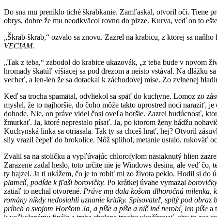
Do sna mu preniklo tiché škrabkanie. Zamľaskal, otvoril oči. Tiene pr
obrys, dobre že mu neodkväcol rovno do pizze. Kurva, veď on to ešte bud
„Škrab-škrab,“ ozvalo sa znovu. Zazrel na krabicu, z ktorej sa naňh
VECIAM.
„Tak z teba,“ zabodol do krabice ukazovák, „z teba bude v novom život
hromady škatúľ vŕšiacej sa pod drezom a neisto vstával. Na dlážku sa
vecheť, a len-len že sa dotackal k záchodovej mise. Zo zvlnenej hlad
Keď sa trocha spamätal, odvliekol sa späť do kuchyne. Lomoz zo zásuvk
myslel, že to najhoršie, do čoho môže takto uprostred noci naraziť, j
dohode. Nie, on práve videl čosi oveľa horšie. Zazrel budúcnosť, ktorú
žmurkať. Ja, ktoré neprestalo písať. Ja, po ktorom ženy hádžu nohav
Kuchynská linka sa otriasala. Tak ty sa chceš hrať, hej? Otvoril zásu
sily vrazil čepeľ do brokolice. Nôž splihol, metanie ustalo, rukoväť o
Zvalil sa na stoličku a vypľúvajúc chlorofylom nasiaknutý hlien zazr
Zarazene zadal heslo, toto určite nie je Windows desina, ale veď čo, 
ty hajzel. Ja ti ukážem, čo je to robiť mi zo života peklo. Hodil si do 
plame
ň
, pod
í
de k f
ľ
a
š
i borovi
č
ky.
Po krátkej úvahe vymazal
borovi
č
k
zatiaľ to nechal otvorené.
Pr
á
ve mu dala ko
š
om dlhoro
č
n
á
milenka, k
rom
á
ny nikdy nedosiahli uznanie kritiky. Spisovate
ľ
, spit
ý
pod obraz 
pr
í
beh o svojom Hor
š
om Ja, a p
íš
e a p
íš
e a ni
č
in
é
nerob
í
, len p
íš
e
a 