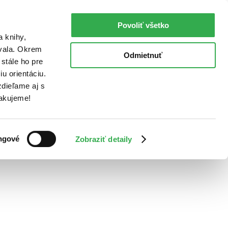
Povoliť všetko
a knihy,
ovala. Okrem
Odmietnuť
stále ho pre
u orientáciu.
dieľame aj s
Ďakujeme!
ngové
Zobraziť detaily