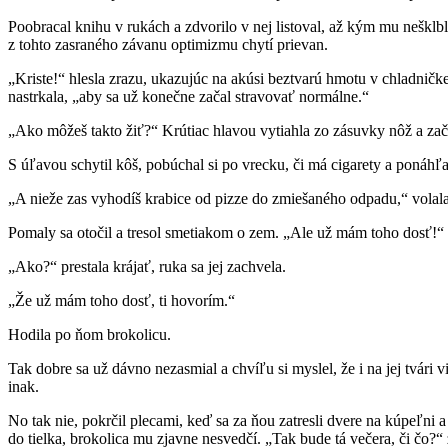
Poobracal knihu v rukách a zdvorilo v nej listoval, až kým mu nešklb
z tohto zasraného závanu optimizmu chytí prievan.
„Kriste!“ hlesla zrazu, ukazujúc na akúsi beztvarú hmotu v chladničke,
nastrkala, „aby sa už konečne začal stravovať normálne.“
„Ako môžeš takto žiť?“ Krútiac hlavou vytiahla zo zásuvky nôž a zač
S úľavou schytil kôš, pobúchal si po vrecku, či má cigarety a ponáhľa
„A nieže zas vyhodíš krabice od pizze do zmiešaného odpadu,“ volala 
Pomaly sa otočil a tresol smetiakom o zem. „Ale už mám toho dosť!“
„Ako?“ prestala krájať, ruka sa jej zachvela.
„Že už mám toho dosť, ti hovorím.“
Hodila po ňom brokolicu.
Tak dobre sa už dávno nezasmial a chvíľu si myslel, že i na jej tvár
inak.
No tak nie, pokrčil plecami, keď sa za ňou zatresli dvere na kúpeľni a
do tielka, brokolica mu zjavne nesvedčí. „Tak bude tá večera, či čo?