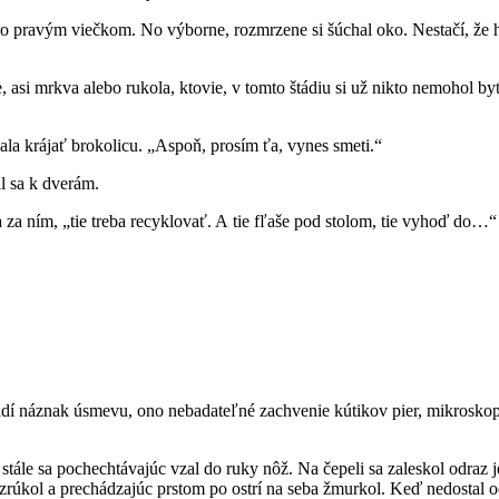
lo pravým viečkom. No výborne, rozmrzene si šúchal oko. Nestačí, že ho
 asi mrkva alebo rukola, ktovie, v tomto štádiu si už nikto nemohol byť
ala krájať brokolicu. „Aspoň, prosím ťa, vynes smeti.“
l sa k dverám.
za ním, „tie treba recyklovať. A tie fľaše pod stolom, tie vyhoď do…“
i vidí náznak úsmevu, ono nebadateľné zachvenie kútikov pier, mikroskop
 stále sa pochechtávajúc vzal do ruky nôž. Na čepeli sa zaleskol odraz j
“ zrúkol a prechádzajúc prstom po ostrí na seba žmurkol. Keď nedostal o