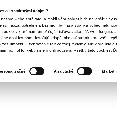
es a kontaktnými údajmi?
našom webe správate, a mohli vám zobraziť tie najlepšie tipy n
é sú naozaj potrebné a bez nich by naša stránka vôbec nefung
 cookies, ktoré nám umožňujú zisťovať, ako náš web funguje, a 
ačné cookies nám dovoľujú prispôsobovať stránku pre vašu lepši
zas umožňujú zobrazenie relevantnej reklamy. Niektoré údaje z
y nám pomohlo, keby sme mohli používať všetky tieto cookies. 
ersonalizačné
Analytické
Marketi