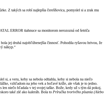
úrke. Z takých sa robí najlepšia čerešňovica, pomyslel si a zrak mu
ie FATAL ERROR tiahnuce sa monitorom nerozozná od šetriča
to bola jej druhá najobľúbenejšia činnosť. Pohodila ryšavou hrivou, že
ový nákyp.“
l si, a veru, keby sa nebola odtiahla, keby si nebola na niečo
lážke, vzhľadom na jeho vek a boľavé kríže, ale však je to jedno.
s len niečo hľadala v tej svojej taške. Bože, kedy už s tým dá pokoj,
o skoro také zlé ako kaleráb. Bola to
Príručka tvorivého písania (Alebo