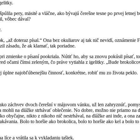
gelitky.
úlila pery, mäsité a vláčne, ako bývajú čerešne tesne po prvej letnej b
il, vôbec dával?
y.
k, „až doteraz písal.“ Ona bez okuliarov aj tak nič nevidí, oznámen
azil zásadu, že ak klamať, tak poriadne.
e pri zmienke o písaní pookriala. Nútiť ho, aby sa znovu pokúsil písať, 
red očami čímsi zeleným, čo práve vytiahla z igelitky. „Bude brokolic
jej úplne najobľúbenejšiu činnosť, konkrétne, robiť mu zo života peklo.
ý ako záchvev dvoch čerešní v májovom vánku, už len zahryznúť, pomysle
a mohli na dlážke strhávať oblečenie. No dobre, možno nie priamo na d
o obyčajne, nikto z nikoho nič nestrhával, na dlážke ani inde, a ona za
čakávania. Bolo to horšie ako brokolica, bolo to horšie ako kel a bolo t
líce a vrátila sa k vykladaniu tašiek.