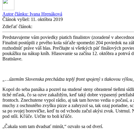
Autor článku:
Ivana Hrenáková
Článok vyšiel:
11. októbra 2019
Zdieľať článok:
Predstavujeme vám poviedky piatich finalistov (zoradené v abecednom 
Finalisti postúpili z prvého kola súťaže spomedzi 204 poviedok na z
rozhodnúť práve váš hlas. Prečítajte si všetkých päť finálových povi
poukážku na nákup kníh. Hlasovanie sa začína 12. októbra a potrvá
Bratislave.
„…
ú
zem
í
m Slovenska prech
á
dza tepl
ý
front spojen
ý
s tlakovou v
ýš
ou,
Kopol do seba panáka a pozrel na studené steny obrastené tieňmi sídlis
tiché mľask, čo sa ozve zakaždým, keď taký dobre vypasený petržalský
frontoch. Znechutene vypol rádio, aj tak tam hovno vedia o počasí, a 
muchy z oschnutého zvyšku pizze a zahryzol sa, tak ozaj poriadne, sch
sa po svojej borovičke, keď tu od vchodu začul akýsi zvuk. Ustrnul. 
pod stôl. Kľúče. Určite to boli kľúče.
„Čakala som tam dvadsať minút,“ ozvalo sa od dverí.