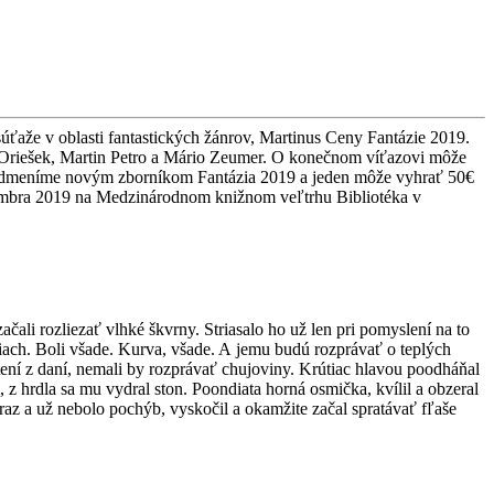
súťaže v oblasti fantastických žánrov, Martinus Ceny Fantázie 2019.
ik Oriešek, Martin Petro a Mário Zeumer. O konečnom víťazovi môže
z vás odmeníme novým zborníkom Fantázia 2019 a jeden môže vyhrať 50€
vembra 2019 na Medzinárodnom knižnom veľtrhu Bibliotéka v
ačali rozliezať vlhké škvrny. Striasalo ho už len pri pomyslení na to
tiach. Boli všade. Kurva, všade. A jemu budú rozprávať o teplých
atení z daní, nemali by rozprávať chujoviny. Krútiac hlavou poodháňal
 z hrdla sa mu vydral ston. Poondiata horná osmička, kvílil a obzeral
raz a už nebolo pochýb, vyskočil a okamžite začal spratávať fľaše