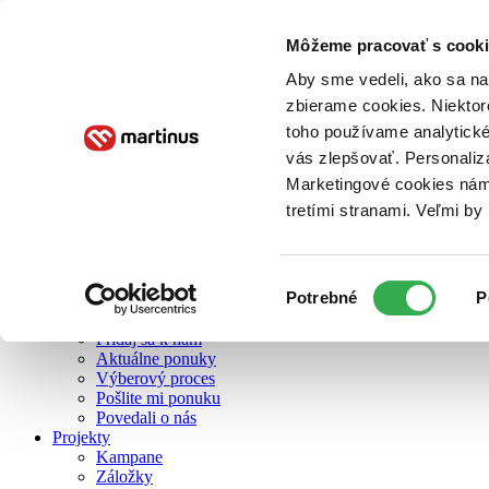
Môžeme pracovať s cooki
O nás
Aby sme vedeli, ako sa na 
zbierame cookies. Niektor
toho používame analytické
O nás
vás zlepšovať. Personaliz
Náš príbeh
Náš zmysel
Marketingové cookies nám 
Galéria Martinusu
tretími stranami. Veľmi b
Zodpovednosť
Sme B Corp
Pomáhame ďalej
Zelený Martinus
Výber
Potrebné
P
Nerobíme rozdiely
súhlasu
Pridaj sa
Pridaj sa k nám
Aktuálne ponuky
Výberový proces
Pošlite mi ponuku
Povedali o nás
Projekty
Kampane
Záložky