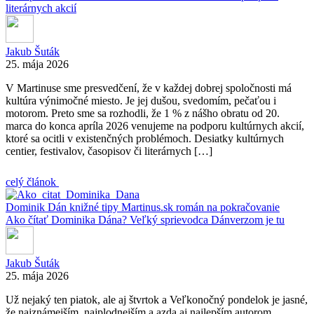
literárnych akcií
Jakub Šuták
25. mája 2026
V Martinuse sme presvedčení, že v každej dobrej spoločnosti má
kultúra výnimočné miesto. Je jej dušou, svedomím, pečaťou i
motorom. Preto sme sa rozhodli, že 1 % z nášho obratu od 20.
marca do konca apríla 2026 venujeme na podporu kultúrnych akcií,
ktoré sa ocitli v existenčných problémoch. Desiatky kultúrnych
centier, festivalov, časopisov či literárnych […]
celý článok
Dominik Dán
knižné tipy
Martinus.sk
román na pokračovanie
Ako čítať Dominika Dána? Veľký sprievodca Dánverzom je tu
Jakub Šuták
25. mája 2026
Už nejaký ten piatok, ale aj štvrtok a Veľkonočný pondelok je jasné,
že najznámejším, najplodnejším a azda aj najlepším autorom