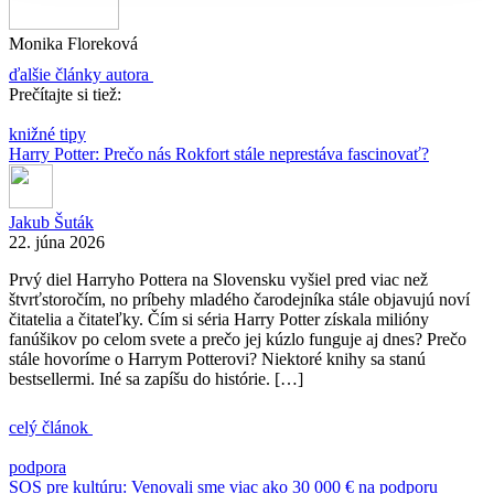
Monika Floreková
ďalšie články autora
Prečítajte si tiež:
knižné tipy
Harry Potter: Prečo nás Rokfort stále neprestáva fascinovať?
Jakub Šuták
22. júna 2026
Prvý diel Harryho Pottera na Slovensku vyšiel pred viac než
štvrťstoročím, no príbehy mladého čarodejníka stále objavujú noví
čitatelia a čitateľky. Čím si séria Harry Potter získala milióny
fanúšikov po celom svete a prečo jej kúzlo funguje aj dnes? Prečo
stále hovoríme o Harrym Potterovi? Niektoré knihy sa stanú
bestsellermi. Iné sa zapíšu do histórie. […]
celý článok
podpora
SOS pre kultúru: Venovali sme viac ako 30 000 € na podporu