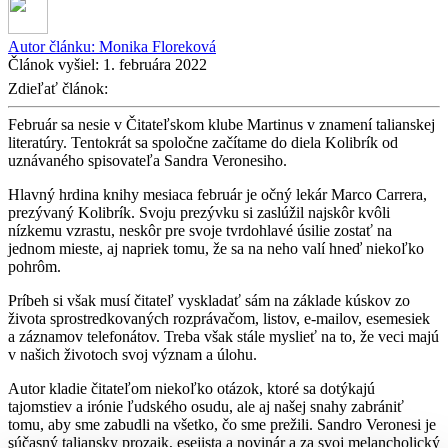
Autor článku:
Monika Floreková
Článok vyšiel:
1. februára 2022
Zdieľať článok:
Február sa nesie v Čitateľskom klube Martinus v znamení talianskej
literatúry. Tentokrát sa spoločne začítame do diela Kolibrík od
uznávaného spisovateľa Sandra Veronesiho.
Hlavný hrdina knihy mesiaca február je očný lekár Marco Carrera,
prezývaný Kolibrík. Svoju prezývku si zaslúžil najskôr kvôli
nízkemu vzrastu, neskôr pre svoje tvrdohlavé úsilie zostať na
jednom mieste, aj napriek tomu, že sa na neho valí hneď niekoľko
pohrôm.
Príbeh si však musí čitateľ vyskladať sám na základe kúskov zo
života sprostredkovaných rozprávačom, listov, e-mailov, esemesiek
a záznamov telefonátov. Treba však stále myslieť na to, že veci majú
v našich životoch svoj význam a úlohu.
Autor kladie čitateľom niekoľko otázok, ktoré sa dotýkajú
tajomstiev a irónie ľudského osudu, ale aj našej snahy zabrániť
tomu, aby sme zabudli na všetko, čo sme prežili. Sandro Veronesi je
súčasný taliansky prozaik, esejista a novinár a za svoj melancholický