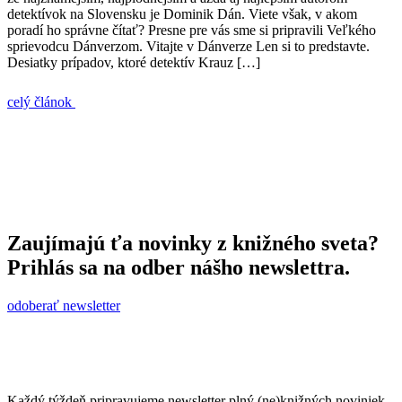
detektívok na Slovensku je Dominik Dán. Viete však, v akom
poradí ho správne čítať? Presne pre vás sme si pripravili Veľkého
sprievodcu Dánverzom. Vitajte v Dánverze Len si to predstavte.
Desiatky prípadov, ktoré detektív Krauz […]
celý článok
Zaujímajú ťa novinky z knižného sveta?
Prihlás sa na odber nášho newslettra.
odoberať newsletter
Každý týždeň pripravujeme newsletter plný (ne)knižných noviniek.