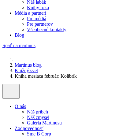
Náš labák
Knihy roka
Médiá a partneri
Pre médiá
Pre partnerov
Všeobecné kontakty
Blog
Späť na martinus
Martinus blog
Knižný svet
Kniha mesiaca február: Kolibrík
O nás
Náš príbeh
Náš zmysel
Galéria Martinusu
Zodpovednosť
Sme B Corp