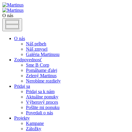
O nás
O nás
Náš príbeh
Náš zmysel
Galéria Martinusu
Zodpovednosť
Sme B Corp
Pomáhame ďalej
Zelený Martinus
Nerobíme rozdiely
Pridaj sa
Pridaj sa k nám
Aktuálne ponuky
Výberový proces
Pošlite mi ponuku
Povedali o nás
Projekty
Kampane
Záložky