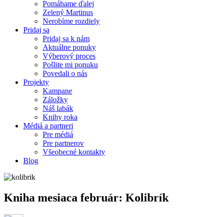
Pomáhame ďalej
Zelený Martinus
Nerobíme rozdiely
Pridaj sa
Pridaj sa k nám
Aktuálne ponuky
Výberový proces
Pošlite mi ponuku
Povedali o nás
Projekty
Kampane
Záložky
Náš labák
Knihy roka
Médiá a partneri
Pre médiá
Pre partnerov
Všeobecné kontakty
Blog
Kniha mesiaca február: Kolibrík