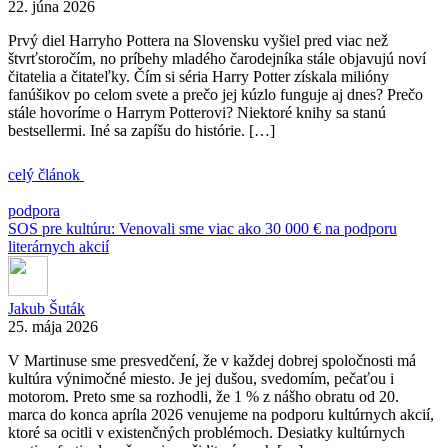
22. júna 2026
Prvý diel Harryho Pottera na Slovensku vyšiel pred viac než
štvrťstoročím, no príbehy mladého čarodejníka stále objavujú noví
čitatelia a čitateľky. Čím si séria Harry Potter získala milióny
fanúšikov po celom svete a prečo jej kúzlo funguje aj dnes? Prečo
stále hovoríme o Harrym Potterovi? Niektoré knihy sa stanú
bestsellermi. Iné sa zapíšu do histórie. […]
celý článok
podpora
SOS pre kultúru: Venovali sme viac ako 30 000 € na podporu
literárnych akcií
Jakub Šuták
25. mája 2026
V Martinuse sme presvedčení, že v každej dobrej spoločnosti má
kultúra výnimočné miesto. Je jej dušou, svedomím, pečaťou i
motorom. Preto sme sa rozhodli, že 1 % z nášho obratu od 20.
marca do konca apríla 2026 venujeme na podporu kultúrnych akcií,
ktoré sa ocitli v existenčných problémoch. Desiatky kultúrnych