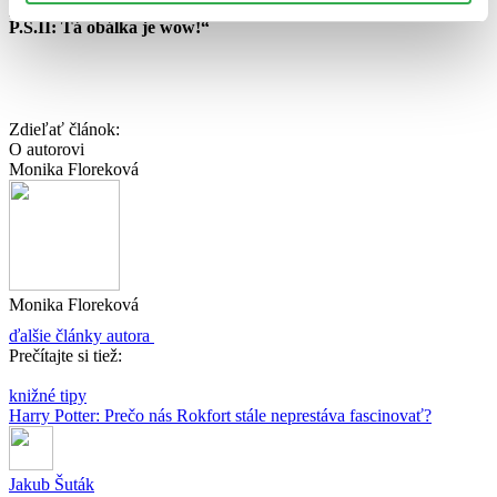
pasáže týkajúce sa ženského práva nebudú na škodu 🙂
P.S.II: Tá obálka je wow!“
Zdieľať článok:
O autorovi
Monika Floreková
Monika Floreková
ďalšie články autora
Prečítajte si tiež:
knižné tipy
Harry Potter: Prečo nás Rokfort stále neprestáva fascinovať?
Jakub Šuták