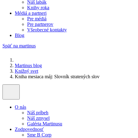
Náš labák
Knihy roka
Médiá a partneri
Pre médiá
Pre partnerov
Všeobecné kontakty
Blog
Späť na martinus
Martinus blog
Knižný svet
Kniha mesiaca máj: Slovník stratených slov
O nás
Náš príbeh
Náš zmysel
Galéria Martinusu
Zodpovednosť
Sme B Corp