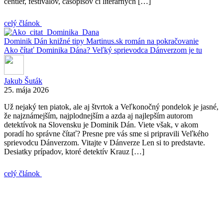
centier, festivalov, časopisov či literárnych […]
celý článok
Dominik Dán
knižné tipy
Martinus.sk
román na pokračovanie
Ako čítať Dominika Dána? Veľký sprievodca Dánverzom je tu
Jakub Šuták
25. mája 2026
Už nejaký ten piatok, ale aj štvrtok a Veľkonočný pondelok je jasné,
že najznámejším, najplodnejším a azda aj najlepším autorom
detektívok na Slovensku je Dominik Dán. Viete však, v akom
poradí ho správne čítať? Presne pre vás sme si pripravili Veľkého
sprievodcu Dánverzom. Vitajte v Dánverze Len si to predstavte.
Desiatky prípadov, ktoré detektív Krauz […]
celý článok