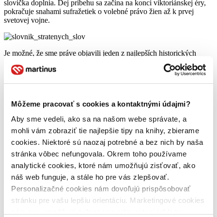
slovíčka doplnia. Dej príbehu sa začína na konci viktoriánskej éry,
pokračuje snahami sufražetiek o volebné právo žien až k prvej
svetovej vojne.
Je možné, že sme práve objavili jeden z najlepších historických
románov tohto roka. Získa si vás krásne vykreslenými postavami,
pohlcujúcim dejom a príbehom.
Slovník stratených slov
je
nádherná, lyrická a hlboko podnetná oslava slov a sily jazyka
formovať svet. Knižka sa dokonca dostala aj do Knižného klubu
obľúbenej herečky Reese Witherspoon.
Môžeme pracovať s cookies a kontaktnými údajmi?
Knižku
kúpite počas mája s 25 % zľavou a s kódom
ESME
máte
Aby sme vedeli, ako sa na našom webe správate, a
poštovné zadarmo.
mohli vám zobraziť tie najlepšie tipy na knihy, zbierame
Úryvok z knihy:
cookies. Niektoré sú naozaj potrebné a bez nich by naša
stránka vôbec nefungovala. Okrem toho používame
„
Premýšľala som nad slovami v kufri. Niektoré som nikdy predtým
analytické cookies, ktoré nám umožňujú zisťovať, ako
nepočula ani nečítala, kým som ich neuvidela na papieriku. Mnohé
náš web funguje, a stále ho pre vás zlepšovať.
z nich neboli ničím zaujímavé, ale niečo na tom papieriku či
Personalizačné cookies nám dovoľujú prispôsobovať
rukopise si ma získalo. Boli tam kostrbaté slová so zle napísanými
citáciami, ktoré by sa do slovníka nikdy nedostali, a potom tam boli
stránku pre vašu lepšiu orientáciu. Marketingové cookies
slová, ktoré existovali v jednej vete, ale v druhej už nie: príležitostné
nám zas umožňujú zobrazenie relevantnej reklamy.
slová, ktorým sa to nepodarilo dotiahnuť do slovníka. A všetky som