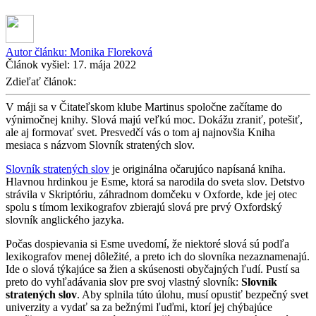
Autor článku:
Monika Floreková
Článok vyšiel:
17. mája 2022
Zdieľať článok:
V máji sa v Čitateľskom klube Martinus spoločne začítame do
výnimočnej knihy. Slová majú veľkú moc. Dokážu zraniť, potešiť,
ale aj formovať svet. Presvedčí vás o tom aj najnovšia Kniha
mesiaca s názvom Slovník stratených slov.
Slovník stratených slov
je originálna očarujúco napísaná kniha.
Hlavnou hrdinkou je Esme, ktorá sa narodila do sveta slov. Detstvo
strávila v Skriptóriu, záhradnom domčeku v Oxforde, kde jej otec
spolu s tímom lexikografov zbierajú slová pre prvý Oxfordský
slovník anglického jazyka.
Počas dospievania si Esme uvedomí, že niektoré slová sú podľa
lexikografov menej dôležité, a preto ich do slovníka nezaznamenajú.
Ide o slová týkajúce sa žien a skúsenosti obyčajných ľudí. Pustí sa
preto do vyhľadávania slov pre svoj vlastný slovník:
Slovník
stratených slov
. Aby splnila túto úlohu, musí opustiť bezpečný svet
univerzity a vydať sa za bežnými ľuďmi, ktorí jej chýbajúce