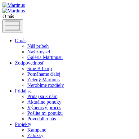
O nás
O nás
Náš príbeh
Náš zmysel
Galéria Martinusu
Zodpovednosť
Sme B Corp
Pomáhame ďalej
Zelený Martinus
Nerobíme rozdiely
Pridaj sa
Pridaj sa k nám
Aktuálne ponuky
Výberový proces
Pošlite mi ponuku
Povedali o nás
Projekty
Kampane
Záložky