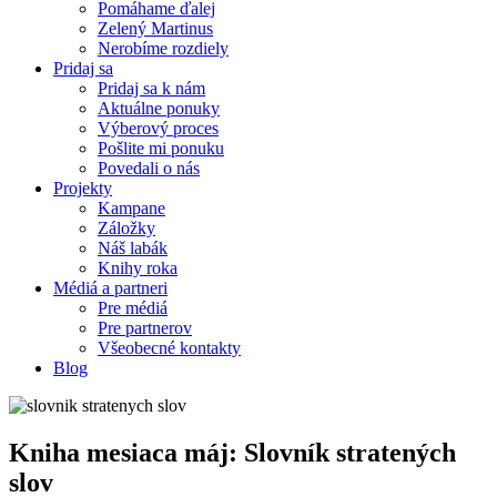
Pomáhame ďalej
Zelený Martinus
Nerobíme rozdiely
Pridaj sa
Pridaj sa k nám
Aktuálne ponuky
Výberový proces
Pošlite mi ponuku
Povedali o nás
Projekty
Kampane
Záložky
Náš labák
Knihy roka
Médiá a partneri
Pre médiá
Pre partnerov
Všeobecné kontakty
Blog
Kniha mesiaca máj: Slovník stratených
slov