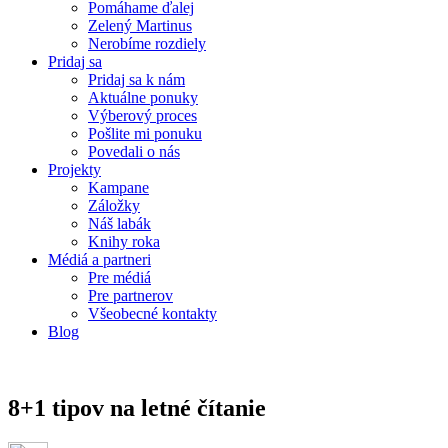
Pomáhame ďalej
Zelený Martinus
Nerobíme rozdiely
Pridaj sa
Pridaj sa k nám
Aktuálne ponuky
Výberový proces
Pošlite mi ponuku
Povedali o nás
Projekty
Kampane
Záložky
Náš labák
Knihy roka
Médiá a partneri
Pre médiá
Pre partnerov
Všeobecné kontakty
Blog
8+1 tipov na letné čítanie