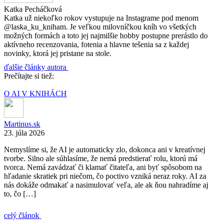
Katka Pecháčková
Katka už niekoľko rokov vystupuje na Instagrame pod menom
@laska_ku_kniham. Je veľkou milovníčkou kníh vo všetkých
možných formách a toto jej najmilšie hobby postupne prerástlo do
aktívneho recenzovania, fotenia a hlavne tešenia sa z každej
novinky, ktorá jej pristane na stole.
ďalšie články autora
Prečítajte si tiež:
O AI V KNIHÁCH
Martinus.sk
23. júla 2026
Nemyslíme si, že AI je automaticky zlo, dokonca ani v kreatívnej
tvorbe. Silno ale súhlasíme, že nemá predstierať rolu, ktorú má
tvorca. Nemá zavádzať či klamať čitateľa, ani byť spôsobom na
hľadanie skratiek pri niečom, čo poctivo vzniká neraz roky. AI za
nás dokáže odmakať a nasimulovať veľa, ale ak ňou nahradíme aj
to, čo […]
celý článok