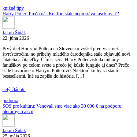
knižné tipy
Harry Potter: Prečo nás Rokfort stále neprestáva fascinovať?
Jakub Šuták
22. júna 2026
Prvý diel Harryho Pottera na Slovensku vyšiel pred viac než
štvrťstoročím, no príbehy mladého čarodejníka stále objavujú noví
čitatelia a čitateľky. Čím si séria Harry Potter získala milióny
fanúšikov po celom svete a prečo jej kúzlo funguje aj dnes? Prečo
stále hovoríme o Harrym Potterovi? Niektoré knihy sa stanú
bestsellermi. Iné sa zapíšu do histórie. […]
celý článok
podpora
SOS pre kultúru: Venovali sme viac ako 30 000 € na podporu
literárnych akcií
Jakub Šuták
25. mája 2026