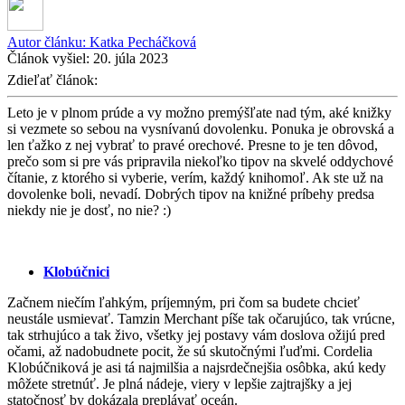
Autor článku:
Katka Pecháčková
Článok vyšiel:
20. júla 2023
Zdieľať článok:
Leto je v plnom prúde a vy možno premýšľate nad tým, aké knižky
si vezmete so sebou na vysnívanú dovolenku. Ponuka je obrovská a
len ťažko z nej vybrať to pravé orechové. Presne to je ten dôvod,
prečo som si pre vás pripravila niekoľko tipov na skvelé oddychové
čítanie, z ktorého si vyberie, verím, každý knihomoľ. Ak ste už na
dovolenke boli, nevadí. Dobrých tipov na knižné príbehy predsa
niekdy nie je dosť, no nie? :)
Klobúčnici
Začnem niečím ľahkým, príjemným, pri čom sa budete chcieť
neustále usmievať. Tamzin Merchant píše tak očarujúco, tak vrúcne,
tak strhujúco a tak živo, všetky jej postavy vám doslova ožijú pred
očami, až nadobudnete pocit, že sú skutočnými ľuďmi. Cordelia
Klobúčniková je asi tá najmilšia a najsrdečnejšia osôbka, akú kedy
môžete stretnúť. Je plná nádeje, viery v lepšie zajtrajšky a jej
statočnosť by dokázala preplávať oceán.