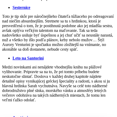
Sesternice
Toto je tip skôr pre náročnejšieho čitateľa túžiaceho po odreagovaní
nad niečím absurdnejším. Stretnete sa tu s hrdinkou, ktorá je
presvedčená o tom, že je postihnutá podobne ako jej mladšia sestra,
avšak oplýva veľkým talentom na maľovanie. Tak sa teda
nadovšetko usiluje byť úspešnou a jej chuť učiť sa neustále narastá,
nuž a všetko by išlo podľa plánov, keby nebolo mužov… Štýl
Aurory Venturini je spočiatku možno zložitejší na vnímanie, no
akonáhle sa doň dostanete, nebude cesty späť.
Leto na
Santorini
Medzi novinkami asi nenájdete vhodnejšiu knihu na plážové
vylihovanie. Pripravte sa na to, že pri tomto príbehu budete
neskutočne slintať. Doslova v každej druhej kapitole nájdete
detailné opisy vynikajúcej gréckej špeciality a radosti, s akou si ju
hlavná hrdinka Sarah vychutnáva. Navyše sa celé toto nádherné
dobrodružstvo plné slnka, morského vánku a atmosféry letných
večerov odohráva na takých nádherných miestach, že tomu len
veľmi ťažko odolať.