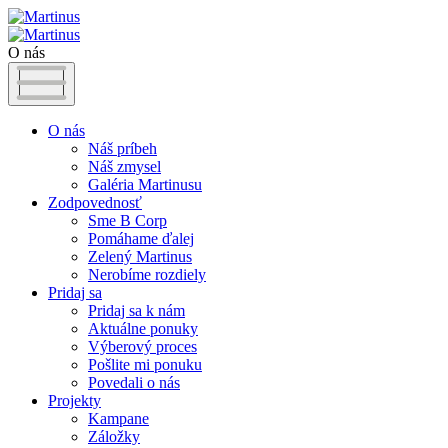
O nás
O nás
Náš príbeh
Náš zmysel
Galéria Martinusu
Zodpovednosť
Sme B Corp
Pomáhame ďalej
Zelený Martinus
Nerobíme rozdiely
Pridaj sa
Pridaj sa k nám
Aktuálne ponuky
Výberový proces
Pošlite mi ponuku
Povedali o nás
Projekty
Kampane
Záložky