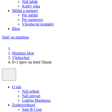
Náš labák
Knihy roka
Médiá a partneri
Pre médiá
Pre partnerov
Všeobecné kontakty
Blog
Späť na martinus
Martinus blog
Všehochuť
8+1 tipov na letné čítanie
O nás
Náš príbeh
Náš zmysel
Galéria Martinusu
Zodpovednosť
Sme B Corp