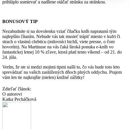
prihlúplo usmievať a nadšene otáčať stránku za stránkou.
BONUSOVÝ TIP
Nezabudnite si na dovolenku vziať čítačku kníh napratanú tým
najlepším čítaním. Nebude vás tak musieť trápiť miesto v kufri či
strach o vlastnú chrbticu (milovníci bichlí, viete presne, o čom
hovorím). Na Martinuse na vás čaká široká ponuka e-kníh vo
fantastickej letnej 10 % zľave, ktorá platí tento víkend – od 21. do
24. júla.
Verím, že ste si medzi mojimi tipmi našli to, čo vás bude toto leto
sprevádzať na vašich zaslúžených dňoch plných oddychu. Prajem
vám len tie najkrajšie (nielen) knižné zážitky!
Zdieľať článok:
O autorovi
Katka Pecháčková