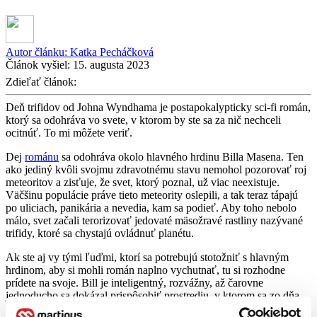
Autor článku:
Katka Pecháčková
Článok vyšiel:
15. augusta 2023
Zdieľať článok:
Deň trifidov od Johna Wyndhama je postapokalypticky sci-fi román,
ktorý sa odohráva vo svete, v ktorom by ste sa za nič nechceli
ocitnúť. To mi môžete veriť.
Dej
románu
sa odohráva okolo hlavného hrdinu Billa Masena. Ten
ako jediný kvôli svojmu zdravotnému stavu nemohol pozorovať roj
meteoritov a zisťuje, že svet, ktorý poznal, už viac neexistuje.
Väčšinu populácie práve tieto meteority oslepili, a tak teraz tápajú
po uliciach, panikária a nevedia, kam sa podieť. Aby toho nebolo
málo, svet začali terorizovať jedovaté mäsožravé rastliny nazývané
trifidy, ktoré sa chystajú ovládnuť planétu.
Ak ste aj vy tými ľuďmi, ktorí sa potrebujú stotožniť s hlavným
hrdinom, aby si mohli román naplno vychutnať, tu si rozhodne
prídete na svoje. Bill je inteligentný, rozvážny, až čarovne
jednoducho sa dokázal prispôsobiť prostrediu, v ktorom sa zo dňa
na deň ocitol, a jeho triezvy pohľad na svet vám pomôže