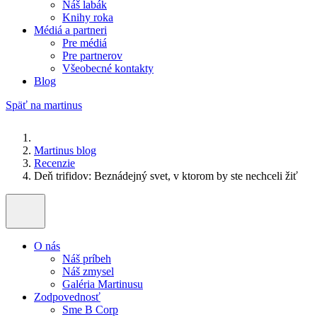
Náš labák
Knihy roka
Médiá a partneri
Pre médiá
Pre partnerov
Všeobecné kontakty
Blog
Späť na martinus
Martinus blog
Recenzie
Deň trifidov: Beznádejný svet, v ktorom by ste nechceli žiť
O nás
Náš príbeh
Náš zmysel
Galéria Martinusu
Zodpovednosť
Sme B Corp