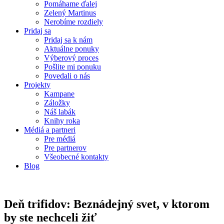
Pomáhame ďalej
Zelený Martinus
Nerobíme rozdiely
Pridaj sa
Pridaj sa k nám
Aktuálne ponuky
Výberový proces
Pošlite mi ponuku
Povedali o nás
Projekty
Kampane
Záložky
Náš labák
Knihy roka
Médiá a partneri
Pre médiá
Pre partnerov
Všeobecné kontakty
Blog
Deň trifidov: Beznádejný svet, v ktorom
by ste nechceli žiť