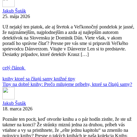
Jakub Šuták
25. mája 2026
Už nejaký ten piatok, ale aj štvrtok a Veľkonočný pondelok je jasné,
že najznámejším, najplodnejším a azda aj najlepším autorom
detektívok na Slovensku je Dominik Dán. Viete však, v akom
poradí ho správne čítať? Presne pre vás sme si pripravili Veľkého
sprievodcu Dánverzom. Vitajte v Dánverze Len si to predstavte.
Desiatky prípadov, ktoré detektív Krauz […]
celý článok
knihy ktoré sa čítajú samy
knižné tipy
Tipy na dobré knihy: Prečo milujeme príbehy, ktoré sa čítajú samy?
Jakub Šuták
18. marca 2026
Poznáte ten pocit, keď otvoríte knihu a o pár hodín zistíte, že ste už
takmer na konci? Že stránky miznú jedna za druhou, príbeh vás
vtiahne a vy sa pristihnete, že „ešte jednu kapitolu“ sa zmenilo na
polovicu knihy? Presne o takých knihách je naša kolekcia Knihy,