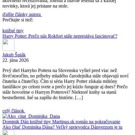
aktívneho recenzovania, fotenia a hlavne tešenia sa z každej
novinky, ktorá jej pristane na stole.
ďalšie články autora
Prečítajte si tiež:
knižné tipy
Harry Potter: Prečo nás Rokfort stále neprestáva fascinovať?
Jakub Šuták
22. júna 2026
Prvý diel Harryho Pottera na Slovensku vyšiel pred viac než
štvrťstoročím, no príbehy mladého čarodejníka stále objavujú noví
čitatelia a čitateľky. Čím si séria Harry Potter získala milióny
fanúšikov po celom svete a prečo jej kúzlo funguje aj dnes? Prečo
stále hovoríme o Harrym Potterovi? Niektoré knihy sa stanú
bestsellermi. Iné sa zapíšu do histórie. […]
celý článok
Dominik Dán
knižné tipy
Martinus.sk
román na pokračovanie
Ako čítať Dominika Dána? Veľký sprievodca Dánverzom je tu