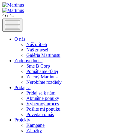
O nás
O nás
Náš príbeh
Náš zmysel
Galéria Martinusu
Zodpovednosť
Sme B Corp
Pomáhame ďalej
Zelený Martinus
Nerobíme rozdiely
Pridaj sa
Pridaj sa k nám
Aktuálne ponuky
Výberový proces
Pošlite mi ponuku
Povedali o nás
Projekty
Kampane
Záložky