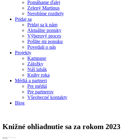
Pomáhame ďalej
Zelený Martinus
Nerobíme rozdiely
Pridaj sa
Pridaj sa k nám
Aktuálne ponuky
Výberový proces
Pošlite mi ponuku
Povedali o nás
Projekty
Kampane
Záložky
Náš labák
Knihy roka
Médiá a partneri
Pre médiá
Pre partnerov
Všeobecné kontakty
Blog
Knižné ohliadnutie sa za rokom 2023