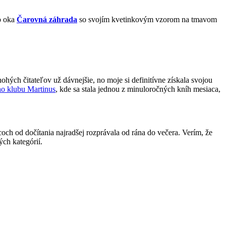
do oka
Čarovná záhrada
so svojím kvetinkovým vzorom na tmavom
hých čitateľov už dávnejšie, no moje si definitívne získala svojou
ho klubu Martinus
, kde sa stala jednou z minuloročných kníh mesiaca,
ch od dočítania najradšej rozprávala od rána do večera. Verím, že
ch kategórií.