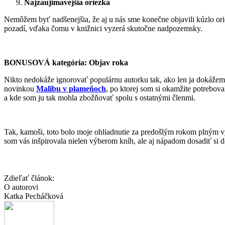
Najzaujímavejšia oriezka
Nemôžem byť nadšenejšia, že aj u nás sme konečne objavili kúzlo ori
pozadí, vďaka čomu v knižnici vyzerá skutočne nadpozemsky.
BONUSOVÁ kategória: Objav roka
Nikto nedokáže ignorovať populárnu autorku tak, ako len ja dokážem i
novinkou
Malibu v plameňoch
, po ktorej som si okamžite potrebova
a kde som ju tak mohla zbožňovať spolu s ostatnými členmi.
Tak, kamoši, toto bolo moje ohliadnutie za predošlým rokom plným vy
som vás inšpirovala nielen výberom kníh, ale aj nápadom dosadiť si 
Zdieľať článok:
O autorovi
Katka Pecháčková