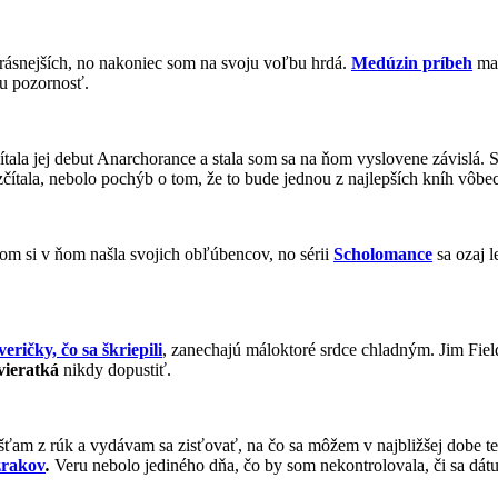
krásnejších, no nakoniec som na svoju voľbu hrdá.
Medúzin príbeh
ma 
šu pozornosť.
tala jej debut Anarchorance a stala som sa na ňom vyslovene závislá. 
ítala, nebolo pochýb o tom, že to bude jednou z najlepších kníh vôbec
om si v ňom našla svojich obľúbencov, no sérii
Scholomance
sa ozaj l
eričky, čo sa škriepili
, zanechajú máloktoré srdce chladným. Jim Field
vieratká
nikdy dopustiť.
ťam z rúk a vydávam sa zisťovať, na čo sa môžem v najbližšej dobe te
zrakov
.
Veru nebolo jediného dňa, čo by som nekontrolovala, či sa 