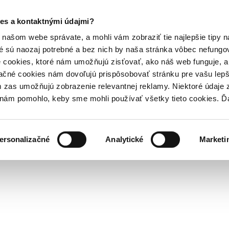
es a kontaktnými údajmi?
našom webe správate, a mohli vám zobraziť tie najlepšie tipy n
é sú naozaj potrebné a bez nich by naša stránka vôbec nefung
 cookies, ktoré nám umožňujú zisťovať, ako náš web funguje, a 
ačné cookies nám dovoľujú prispôsobovať stránku pre vašu lepši
zas umožňujú zobrazenie relevantnej reklamy. Niektoré údaje z
y nám pomohlo, keby sme mohli používať všetky tieto cookies. 
ersonalizačné
Analytické
Marketi