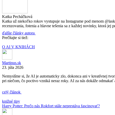
Katka Pecháčková
Katka už niekoľko rokov vystupuje na Instagrame pod menom @laska_
recenzovania, fotenia a hlavne tešenia sa z každej novinky, ktorá jej pr
ďalšie články autora
Prečítajte si tiež:
O AI V KNIHÁCH
Martinus.sk
23. júla 2026
Nemyslíme si, že AI je automaticky zlo, dokonca ani v kreatívnej tvo
pri niečom, čo poctivo vzniká neraz roky. AI za nás dokáže odmakať 
celý článok
knižné tipy
Harry Potter: Prečo nás Rokfort stále neprestáva fascinovať?