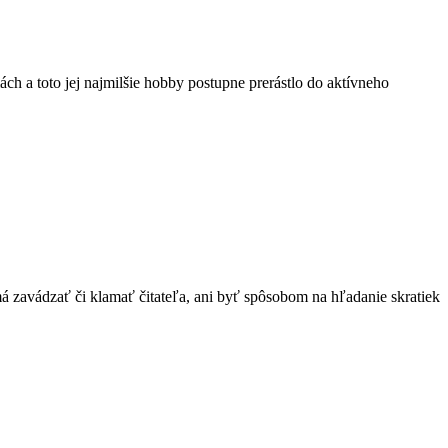
a toto jej najmilšie hobby postupne prerástlo do aktívneho
má zavádzať či klamať čitateľa, ani byť spôsobom na hľadanie skratiek