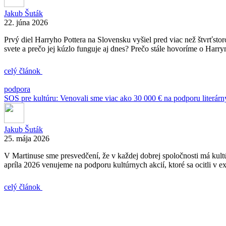
Jakub Šuták
22. júna 2026
Prvý diel Harryho Pottera na Slovensku vyšiel pred viac než štvrťstor
svete a prečo jej kúzlo funguje aj dnes? Prečo stále hovoríme o Harrym
celý článok
podpora
SOS pre kultúru: Venovali sme viac ako 30 000 € na podporu literárn
Jakub Šuták
25. mája 2026
V Martinuse sme presvedčení, že v každej dobrej spoločnosti má kult
apríla 2026 venujeme na podporu kultúrnych akcií, ktoré sa ocitli v e
celý článok