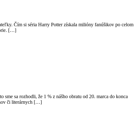
ateľky. Čím si séria Harry Potter získala milióny fanúšikov po celom
órie. […]
to sme sa rozhodli, že 1 % z nášho obratu od 20. marca do konca
sov či literárnych […]