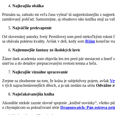
Najkrajšia obálka
Priznám sa, zabralo mi veľa času vybrať tú najprekrásnejšiu z najpre
zamilovaný pohľad. Samozrejme, aj obsahovo táto knižka stojí za va
Najväčšie prekvapenie
Od slovenskej autorky Ivety Pernišovej som pred niekoľkými rokmi čí
sa obávala poklesu kvality. Avšak v deň, kedy som
Riján
konečne rozč
Najtemnejšie fantasy zo školských lavíc
Žáner dark academia som objavila len ten pred pár mesiacmi a hneď s
smrťou a do detailov prepracovaným svetom temna a hrôz.
Najkrajšie vizuálne spracovanie
Zrejme sa zhodneme na tom, že krása je subjektívny pojem, avšak
Vev
v tých najzachmúrenejších dňoch, a ja tak nedám na sériu
Odvážne z
Najočakávanejšia kniha
Akonáhle niekde zaznie slovné spojenie „knižné novinky“, všetko púš
o chystajúcom sa pokračovaní série
Dragonwatch: Pán ostrova prí