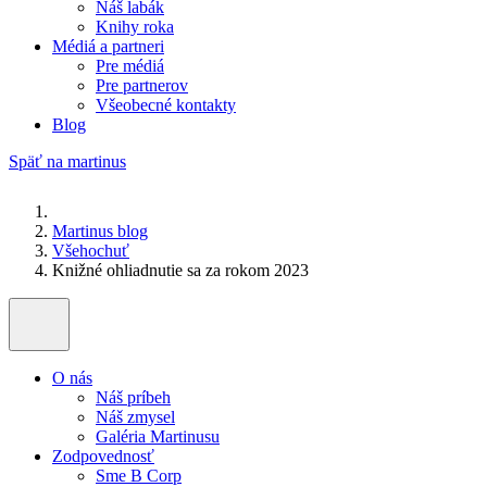
Náš labák
Knihy roka
Médiá a partneri
Pre médiá
Pre partnerov
Všeobecné kontakty
Blog
Späť na martinus
Martinus blog
Všehochuť
Knižné ohliadnutie sa za rokom 2023
O nás
Náš príbeh
Náš zmysel
Galéria Martinusu
Zodpovednosť
Sme B Corp