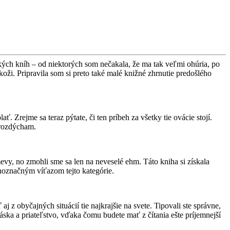
kých kníh – od niektorých som nečakala, že ma tak veľmi ohúria, po
koži. Pripravila som si preto také malé knižné zhrnutie predošlého
ať. Zrejme sa teraz pýtate, či ten príbeh za všetky tie ovácie stojí.
erozdýcham.
evy, no zmohli sme sa len na neveselé ehm. Táto kniha si získala
ednoznačným víťazom tejto kategórie.
 z obyčajných situácií tie najkrajšie na svete. Tipovali ste správne,
áska a priateľstvo, vďaka čomu budete mať z čítania ešte príjemnejší