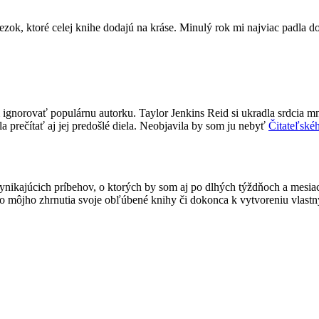
ezok, ktoré celej knihe dodajú na kráse. Minulý rok mi najviac padla 
gnorovať populárnu autorku. Taylor Jenkins Reid si ukradla srdcia mno
la prečítať aj jej predošlé diela. Neobjavila by som ju nebyť
Čitateľské
nikajúcich príbehov, o ktorých by som aj po dlhých týždňoch a mesiaco
do môjho zhrnutia svoje obľúbené knihy či dokonca k vytvoreniu vlastný