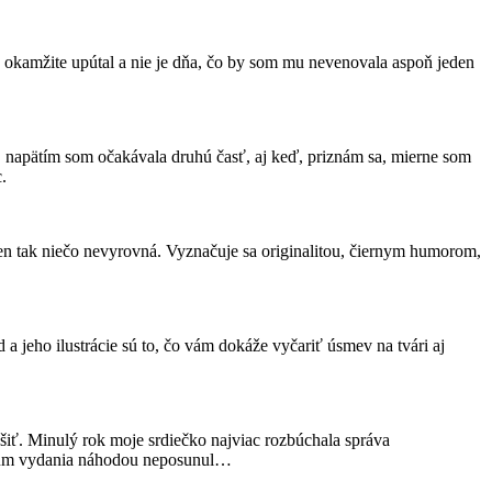
okamžite upútal a nie je dňa, čo by som mu nevenovala aspoň jeden
S napätím som očakávala druhú časť, aj keď, priznám sa, mierne som
.
en tak niečo nevyrovná. Vyznačuje sa originalitou, čiernym humorom,
 a jeho ilustrácie sú to, čo vám dokáže vyčariť úsmev na tvári aj
šiť. Minulý rok moje srdiečko najviac rozbúchala správa
dátum vydania náhodou neposunul…