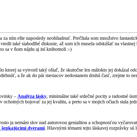
a za ním ešte naposledy neohliadnuť. Prečítala som množstvo fantastic
viedli také siahodlhé diskusie, až som ich musela odskúšať na vlastnej 
 sa v ňom nájdu aj iní knihomoli :-)
lo ktorej sa vytvoril taký ošiaľ, že skutočne len málokto jej dokázal odol
trhnúť, a že ak do pár mesiacov nedostanem druhú časť, zrejme to n
novinky –
Analýza lásky
, minimálne také srdečné pocity a radostné úsm
ov ochotných bojovať za jej kvalitu, a preto sa v mojich očiach stala j
rosto ja nemám slov nad autorovou genialitou a schopnosťou vyčarovať aj
 šepkajúcimi dverami
. Hlavnými témami tejto láskavej rozprávky sú l