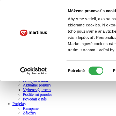
Môžeme pracovať s cooki
O nás
Aby sme vedeli, ako sa na 
zbierame cookies. Niektor
toho používame analytické
O nás
vás zlepšovať. Personaliz
Náš príbeh
Náš zmysel
Marketingové cookies nám 
Galéria Martinusu
tretími stranami. Veľmi b
Zodpovednosť
Sme B Corp
Pomáhame ďalej
Zelený Martinus
Výber
Potrebné
P
Nerobíme rozdiely
súhlasu
Pridaj sa
Pridaj sa k nám
Aktuálne ponuky
Výberový proces
Pošlite mi ponuku
Povedali o nás
Projekty
Kampane
Záložky