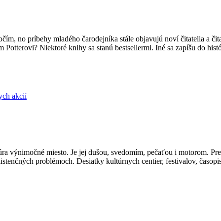
očím, no príbehy mladého čarodejníka stále objavujú noví čitatelia a čit
 Potterovi? Niektoré knihy sa stanú bestsellermi. Iné sa zapíšu do hist
ych akcií
úra výnimočné miesto. Je jej dušou, svedomím, pečaťou i motorom. Pre
xistenčných problémoch. Desiatky kultúrnych centier, festivalov, časopi