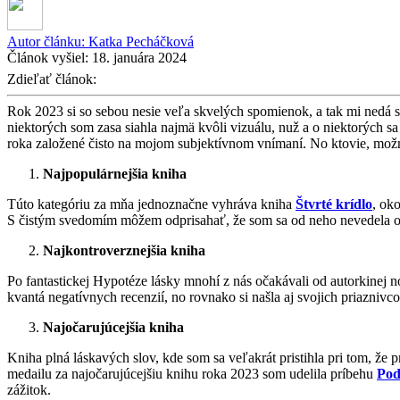
Autor článku:
Katka Pecháčková
Článok vyšiel:
18. januára 2024
Zdieľať článok:
Rok 2023 si so sebou nesie veľa skvelých spomienok, a tak mi nedá s
niektorých som zasa siahla najmä kvôli vizuálu, nuž a o niektorých sa 
roka založené čisto na mojom subjektívnom vnímaní. No ktovie, možno
Najpopulárnejšia kniha
Túto kategóriu za mňa jednoznačne vyhráva kniha
Štvrté krídlo
, oko
S čistým svedomím môžem odprisahať, že som sa od neho nevedela od
Najkontroverznejšia kniha
Po fantastickej Hypotéze lásky mnohí z nás očakávali od autorkinej 
kvantá negatívnych recenzií, no rovnako si našla aj svojich priaznivc
Najočarujúcejšia kniha
Kniha plná láskavých slov, kde som sa veľakrát pristihla pri tom, že p
medailu za najočarujúcejšiu knihu roka 2023 som udelila príbehu
Pod
zážitok.