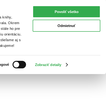
Povoliť všetko
a knihy,
ovala. Okrem
Odmietnuť
stále ho pre
u orientáciu.
dieľame aj s
Ďakujeme!
ngové
Zobraziť detaily