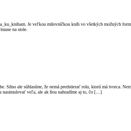
ku_kniham. Je veľkou milovníčkou kníh vo všetkých možných formách 
istane na stole.
rbe. Silno ale súhlasíme, že nemá predstierať rolu, ktorú má tvorca. Ne
a nasimulovať veľa, ale ak ňou nahradíme aj to, čo […]