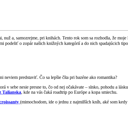
ľmi, nuž a, samozrejme, pri knihách. Tento rok som sa rozhodla, že moje
mi podeliť o zopár našich knižných kategórií a do nich spadajúcich tip
ani neviem predstaviť. Čo sa lepšie číta pri bazéne ako romantika?
torá v sebe nesie presne to, čo od nej očakávate – slnko, pohodu a lá
z Talianska
, kde na vás čaká roadtrip po Európe a kopa smiechu.
croissanty
(mimochodom, ide o jednu z najmilších kníh, aké som kedy 