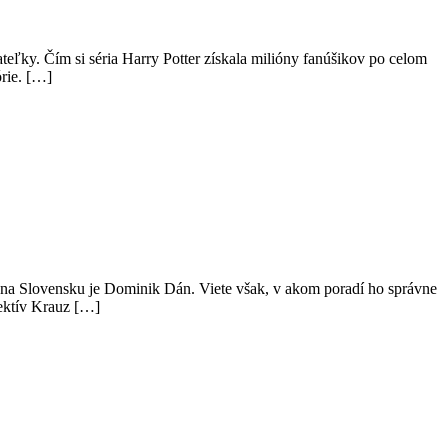
ateľky. Čím si séria Harry Potter získala milióny fanúšikov po celom
órie. […]
ok na Slovensku je Dominik Dán. Viete však, v akom poradí ho správne
tektív Krauz […]