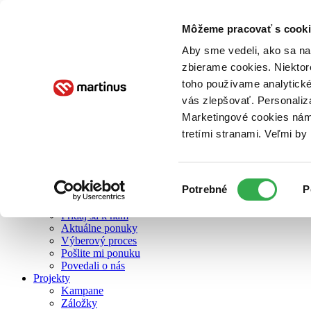
Môžeme pracovať s cooki
O nás
Aby sme vedeli, ako sa na 
zbierame cookies. Niektor
toho používame analytické
O nás
vás zlepšovať. Personaliz
Náš príbeh
Náš zmysel
Marketingové cookies nám 
Galéria Martinusu
tretími stranami. Veľmi b
Zodpovednosť
Sme B Corp
Pomáhame ďalej
Zelený Martinus
Výber
Potrebné
P
Nerobíme rozdiely
súhlasu
Pridaj sa
Pridaj sa k nám
Aktuálne ponuky
Výberový proces
Pošlite mi ponuku
Povedali o nás
Projekty
Kampane
Záložky