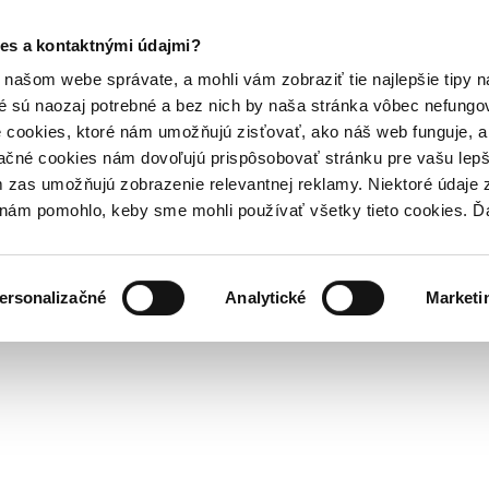
es a kontaktnými údajmi?
našom webe správate, a mohli vám zobraziť tie najlepšie tipy n
é sú naozaj potrebné a bez nich by naša stránka vôbec nefung
 cookies, ktoré nám umožňujú zisťovať, ako náš web funguje, a 
ačné cookies nám dovoľujú prispôsobovať stránku pre vašu lepši
zas umožňujú zobrazenie relevantnej reklamy. Niektoré údaje z
y nám pomohlo, keby sme mohli používať všetky tieto cookies. 
ersonalizačné
Analytické
Marketi