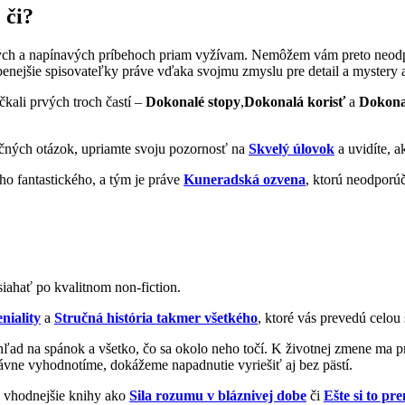
 či?
idelných a napínavých príbehoch priam vyžívam. Nemôžem vám preto neo
enejšie spisovateľky práve vďaka svojmu zmyslu pre detail a mystery 
čkali prvých troch častí –
Dokonalé stopy
,
Dokonalá korisť
a
Dokona
ečných otázok, upriamte svoju pozornosť na
Skvelý úlovok
a uvidíte, a
ho fantastického, a tým je práve
Kuneradská ozvena
, ktorú neodporú
iahať po kvalitnom non-fiction.
niality
a
Stručná história takmer všetkého
, ktoré vás prevedú celou
ľad na spánok a všetko, čo sa okolo neho točí. K životnej zmene ma pr
ávne vyhodnotíme, dokážeme napadnutie vyriešiť aj bez pästí.
ú vhodnejšie knihy ako
Sila rozumu v bláznivej dobe
či
Ešte si to pre