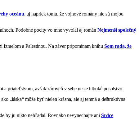
rehy oceánu
, aj napriek tomu, že vojnové romány nie sú mojou
okamihoch. Podobné pocity vo mne vyvolal aj román
Nejmenší společný
zi Izraelom a Palestínou. Na záver pripomínam knihu
Som rada, že
i a priateľstvom, avšak zároveň v sebe nesie hlboké posolstvo.
ako „láska“ môže byť nielen krásna, ale aj temná a deštruktívna.
 kde by ju nikto nehľadal. Rovnako nevynechajte ani
Srdce