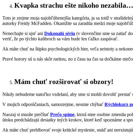
Kvapka strachu ešte nikoho nezabila…
Toto je zrejme moja najobľúbenejšia kategória, ja sa totiž v straš
autorky Freidy McFadden. Okamžite sa zaradila medzi moje najobľúb
Nenechajte si ujsť ani
Dokonalú sériu
(v slovenčine sme sa zatiaľ do
veriť, že po týchto kalibroch sa vám bude len ťažko zaspávať.
Ak máte chuť na štipku psychologických hier, veľa neistoty a nekon
Pravé horory sú u nás skôr raritou, no z času na čas sa dočkáme niečo
Mám chuť rozširovať si obzory!
Nikdy nebudeme natoľko vzdelaní, aby sme si mohli dovoliť prestať s
V mojich odporúčaniach, samozrejme, nesmie chýbať
Rýchlokurz ge
Naozaj si musíte prečítať
Prečo spíme
, ktorá mne osobne zmenila poh
útoku predchádzajú desiatky iných krokov, ktoré keď spoznáme a spr
Ak máte chuť prehlbovať svoje kritické myslenie, snáď ani neexistuj