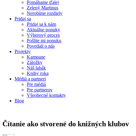
Pomáhame ďalej
Zelený Martinus
Nerobíme rozdiely
Pridaj sa
Pridaj sa k nám
Aktuálne ponuky
Výberový proces
Pošlite mi ponuku
Povedali o nás
Projekty
Kampane
Záložky
Náš labák
Knihy roka
Médiá a partneri
Pre médiá
Pre partnerov
Všeobecné kontakty
Blog
Čítanie ako stvorené do knižných klubov