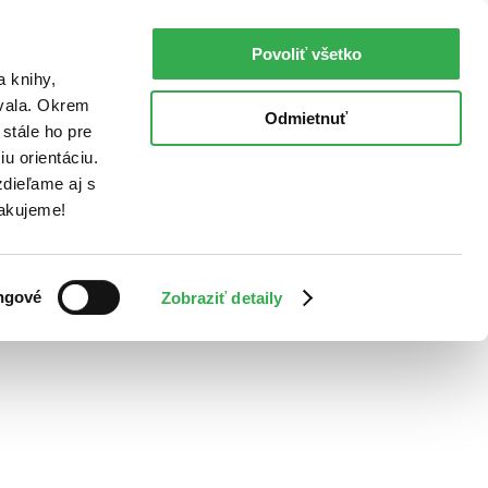
Povoliť všetko
a knihy,
ovala. Okrem
Odmietnuť
stále ho pre
u orientáciu.
dieľame aj s
Ďakujeme!
ngové
Zobraziť detaily