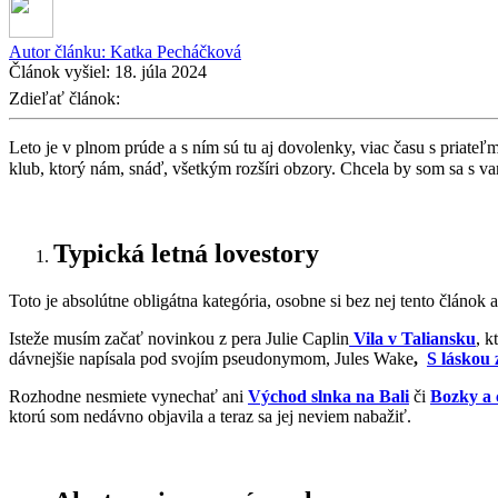
Autor článku:
Katka Pecháčková
Článok vyšiel:
18. júla 2024
Zdieľať článok:
Leto je v plnom prúde a s ním sú tu aj dovolenky, viac času s priate
klub, ktorý nám, snáď, všetkým rozšíri obzory. Chcela by som sa s va
Typická letná lovestory
Toto je absolútne obligátna kategória, osobne si bez nej tento článok 
Isteže musím začať novinkou z pera Julie Caplin
Vila v Taliansku
, k
dávnejšie napísala pod svojím pseudonymom, Jules Wake
,
S láskou 
Rozhodne nesmiete vynechať ani
Východ slnka na Bali
či
Bozky a 
ktorú som nedávno objavila a teraz sa jej neviem nabažiť.