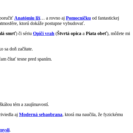
dporučiť
Anatómiu lží
… a rovno aj
Pomocníčku
od fantastickej
atmosfére, ktorú dokáže postupne vybudovať.
lá smrť
) či sériu
Opičí vrah
(
Štvrtá opica
a
Piata obeť
), môžete mi
ko sa doň začítate.
čam čítať tesne pred spaním.
 škálou tém a zaujímavostí.
iviedla aj
Moderná sebaobrana
, ktorá ma naučila, že fyzickému
mysli
.