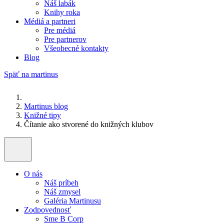
Náš labák
Knihy roka
Médiá a partneri
Pre médiá
Pre partnerov
Všeobecné kontakty
Blog
Späť na martinus
Martinus blog
Knižné tipy
Čítanie ako stvorené do knižných klubov
O nás
Náš príbeh
Náš zmysel
Galéria Martinusu
Zodpovednosť
Sme B Corp