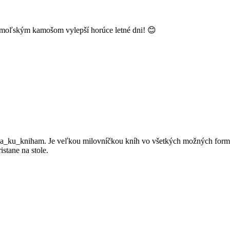
ihomoľským kamošom vylepší horúce letné dni! 😊
ku_kniham. Je veľkou milovníčkou kníh vo všetkých možných formách 
istane na stole.