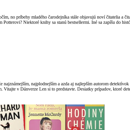
očím, no príbehy mladého čarodejníka stále objavujú noví čitatelia a čit
 Potterovi? Niektoré knihy sa stanú bestsellermi. Iné sa zapíšu do hist
, že najznámejším, najplodnejším a azda aj najlepším autorom detektív
. Vitajte v Dánverze Len si to predstavte. Desiatky prípadov, ktoré de