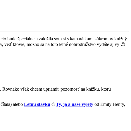
 leto bude špeciálne a založila som si s kamarátkami súkromný knižný
ov, veď ktovie, možno sa na toto letné dobrodružstvo vydáte aj vy 😊
sku. Rovnako však chcem upriamiť pozornosť na knižku, ktorú
čítala) alebo
Letnú stávku
či
Ty, ja a naše výlety
od Emily Henry,