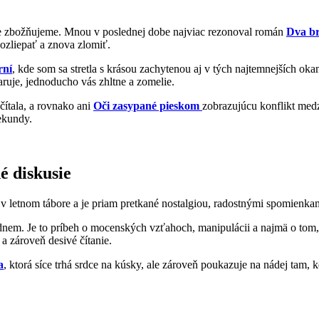
tne zbožňujeme. Mnou v poslednej dobe najviac rezonoval román
Dva b
pozliepať a znova zlomiť.
rní
, kde som sa stretla s krásou zachytenou aj v tých najtemnejších 
aruje, jednoducho vás zhltne a zomelie.
čítala, a rovnako ani
Oči zasypané pieskom
zobrazujúcu konflikt med
sekundy.
é diskusie
v letnom tábore a je priam pretkané nostalgiou, radostnými spomienkam
udnem. Je to príbeh o mocenských vzťahoch, manipulácii a najmä o tom, 
 a zároveň desivé čítanie.
a
, ktorá síce trhá srdce na kúsky, ale zároveň poukazuje na nádej tam,