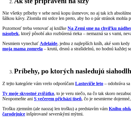
Ak ste pripravení na slzy
Nie všetky príbehy v sebe nesú kopu úsmevov, no aj tak ich absolú
šálkou kávy. Zlomila mi srdce len preto, aby ho o pár stránok mohla 
Pozornosť treba venovať aj knižke
Na Zemi sme na chvíľku nádhe
násobek
, ktorý pôsobí ako rozbúrená rieka – nemazná sa s vami, nev
Nesmiem vynechať
Adelaide
, jednu z najlepších kníh, aké som kedy 
moja mama zomrela
– krutú, drsnú a strašidelnú, no hodnú každej 
Príbehy, po ktorých nasledujú siahodlh
Z tejto kategórie vám vrelo odporúčam
Lastovičie leto
– odohráva sa 
Ty moje skvostné zvířátko
, to je veru niečo, na čo tak skoro nezab
Neopomeňte ani
S večerem přichází tíseň
, čo je nesmierne dojemné,
Trošku zjemním (ale naozaj len trošku) a predstavím vám
Knihu ohň
čarodejnice
inšpirované severskými mýtmi.