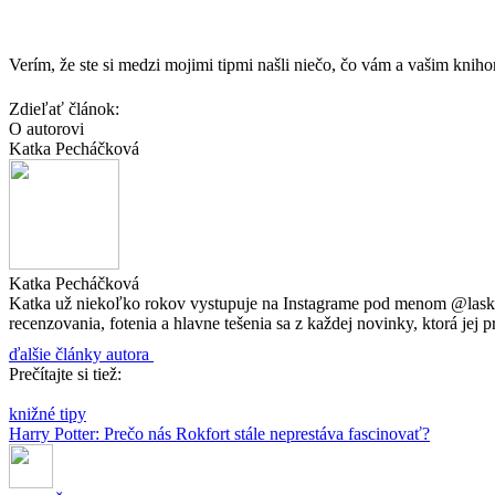
Verím, že ste si medzi mojimi tipmi našli niečo, čo vám a vašim kn
Zdieľať článok:
O autorovi
Katka Pecháčková
Katka Pecháčková
Katka už niekoľko rokov vystupuje na Instagrame pod menom @laska_
recenzovania, fotenia a hlavne tešenia sa z každej novinky, ktorá jej pr
ďalšie články autora
Prečítajte si tiež:
knižné tipy
Harry Potter: Prečo nás Rokfort stále neprestáva fascinovať?