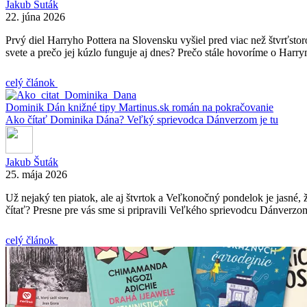
Jakub Šuták
22. júna 2026
Prvý diel Harryho Pottera na Slovensku vyšiel pred viac než štvrťstor
svete a prečo jej kúzlo funguje aj dnes? Prečo stále hovoríme o Harrym
celý článok
Dominik Dán
knižné tipy
Martinus.sk
román na pokračovanie
Ako čítať Dominika Dána? Veľký sprievodca Dánverzom je tu
Jakub Šuták
25. mája 2026
Už nejaký ten piatok, ale aj štvrtok a Veľkonočný pondelok je jasné
čítať? Presne pre vás sme si pripravili Veľkého sprievodcu Dánverzom
celý článok