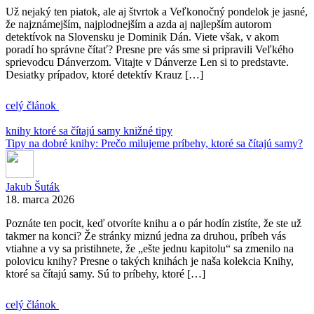
Už nejaký ten piatok, ale aj štvrtok a Veľkonočný pondelok je jasné,
že najznámejším, najplodnejším a azda aj najlepším autorom
detektívok na Slovensku je Dominik Dán. Viete však, v akom
poradí ho správne čítať? Presne pre vás sme si pripravili Veľkého
sprievodcu Dánverzom. Vitajte v Dánverze Len si to predstavte.
Desiatky prípadov, ktoré detektív Krauz […]
celý článok
knihy ktoré sa čítajú samy
knižné tipy
Tipy na dobré knihy: Prečo milujeme príbehy, ktoré sa čítajú samy?
Jakub Šuták
18. marca 2026
Poznáte ten pocit, keď otvoríte knihu a o pár hodín zistíte, že ste už
takmer na konci? Že stránky miznú jedna za druhou, príbeh vás
vtiahne a vy sa pristihnete, že „ešte jednu kapitolu“ sa zmenilo na
polovicu knihy? Presne o takých knihách je naša kolekcia Knihy,
ktoré sa čítajú samy. Sú to príbehy, ktoré […]
celý článok