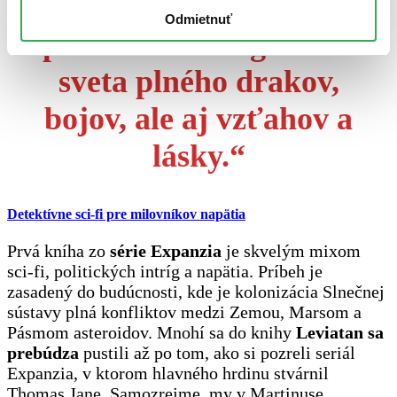
Štvrtého krídla sa
Odmietnuť
ponoríte do magického
sveta plného drakov,
bojov, ale aj vzťahov a
lásky.“
Detektívne sci-fi pre milovníkov napätia
Prvá kníha zo
série Expanzia
je skvelým mixom
sci-fi, politických intríg a napätia. Príbeh je
zasadený do budúcnosti, kde je kolonizácia Slnečnej
sústavy plná konfliktov medzi Zemou, Marsom a
Pásmom asteroidov. Mnohí sa do knihy
Leviatan sa
prebúdza
pustili až po tom, ako si pozreli seriál
Expanzia, v ktorom hlavného hrdinu stvárnil
Thomas Jane. Samozrejme, my v Martinuse