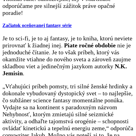
odporúčame pre silnejší zážitok práve opačné
poradie!
Začiatok oceňovanej fantasy série
Je to sci-fi, je to aj fantasy, je to kniha, ktorú neviete
prirovnať k žiadnej inej.
Piate ročné obdobie
nie je
jednoduché čítanie. Je to však príbeh, ktorý vás
okamžite vtiahne do nového sveta a zároveň zaujme
skladbou viet a jedinečným jazykom autorky
N.K.
Jemisin
.
„Vťahujúci príbeh pomsty, tri silné ženské hrdinky a
dokonale vybudovaný dystopický svet – to najlepšie,
čo subžáner science fantasy momentálne ponúka.
Vydajte sa na kontinent s paradoxným názvom
Nehybnosť, ktorým zmietajú silné seizmické
aktivity, a odhaľte tajomstvá orogénie – schopnosti
ovládať kinetickú a tepelnú energiu zeme,“ odporúča
copywriter Jakub. Možno vás poteší aj to, že na