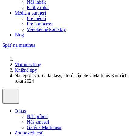
Náš labák
Knihy roka
Médiá a partneri
Pre médiá
Pre partnerov
Všeobecné kontakty
Blog
Späť na martinus
Martinus blog
Knižné tipy
Najlepšie sci-fi a fantasy, ktoré nájdete v Martinus Knihách
roka 2024
O nás
Náš príbeh
Náš zmysel
Galéria Martinusu
Zodpovednosť