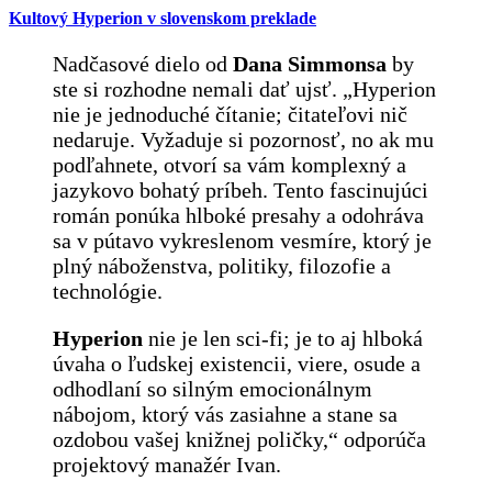
Kultový Hyperion v slovenskom preklade
Nadčasové dielo od
Dana Simmonsa
by
ste si rozhodne nemali dať ujsť. „Hyperion
nie je jednoduché čítanie; čitateľovi nič
nedaruje. Vyžaduje si pozornosť, no ak mu
podľahnete, otvorí sa vám komplexný a
jazykovo bohatý príbeh. Tento fascinujúci
román ponúka hlboké presahy a odohráva
sa v pútavo vykreslenom vesmíre, ktorý je
plný náboženstva, politiky, filozofie a
technológie.
Hyperion
nie je len sci-fi; je to aj hlboká
úvaha o ľudskej existencii, viere, osude a
odhodlaní so silným emocionálnym
nábojom, ktorý vás zasiahne a stane sa
ozdobou vašej knižnej poličky,“ odporúča
projektový manažér Ivan.