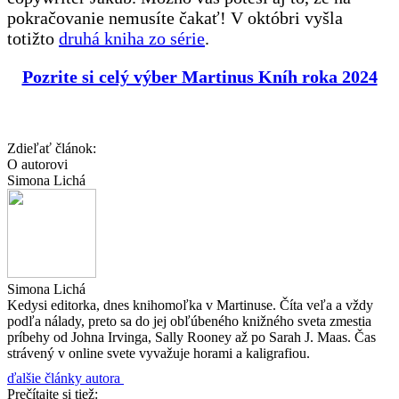
pokračovanie nemusíte čakať! V októbri vyšla
totižto
druhá kniha zo série
.
Pozrite si celý výber Martinus Kníh roka 2024
Zdieľať článok:
O autorovi
Simona Lichá
Simona Lichá
Kedysi editorka, dnes knihomoľka v Martinuse. Číta veľa a vždy
podľa nálady, preto sa do jej obľúbeného knižného sveta zmestia
príbehy od Johna Irvinga, Sally Rooney až po Sarah J. Maas. Čas
strávený v online svete vyvažuje horami a kaligrafiou.
ďalšie články autora
Prečítajte si tiež: