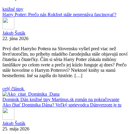
knižné tipy
Harry Potter: Prečo nás Rokfort stále neprestáva fascinovať?
Jakub Šuták
22. júna 2026
Prvý diel Harryho Pottera na Slovensku vyšiel pred viac než
štvrťstoročím, no príbehy mladého čarodejníka stále objavujú noví
čitatelia a čitateľky. Čím si séria Harry Potter získala milióny
fanúšikov po celom svete a prečo jej kúzlo funguje aj dnes? Prečo
stále hovoríme o Harrym Potterovi? Niektoré knihy sa stanú
bestsellermi. Iné sa zapíšu do histórie. […]
celý článok
Dominik Dán
knižné tipy
Martinus.sk
román na pokračovanie
Ako čítať Dominika Dána? Veľký sprievodca Dánverzom je tu
Jakub Šuták
25. mája 2026