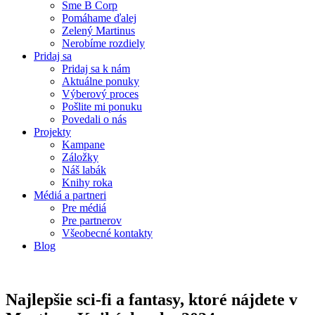
Sme B Corp
Pomáhame ďalej
Zelený Martinus
Nerobíme rozdiely
Pridaj sa
Pridaj sa k nám
Aktuálne ponuky
Výberový proces
Pošlite mi ponuku
Povedali o nás
Projekty
Kampane
Záložky
Náš labák
Knihy roka
Médiá a partneri
Pre médiá
Pre partnerov
Všeobecné kontakty
Blog
Najlepšie sci-fi a fantasy, ktoré nájdete v