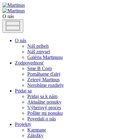
O nás
O nás
Náš príbeh
Náš zmysel
Galéria Martinusu
Zodpovednosť
Sme B Corp
Pomáhame ďalej
Zelený Martinus
Nerobíme rozdiely
Pridaj sa
Pridaj sa k nám
Aktuálne ponuky
Výberový proces
Pošlite mi ponuku
Povedali o nás
Projekty
Kampane
Záložky