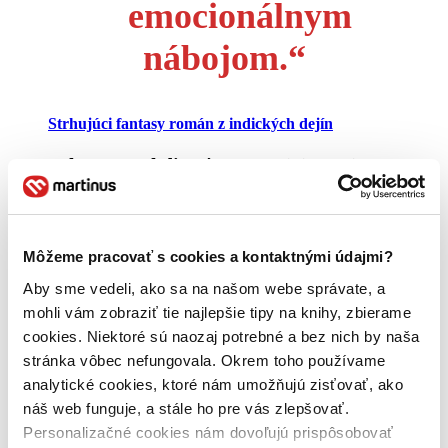
emocionálnym
nábojom.“
Strhujúci fantasy román z indických dejín
Salman Rushdie
vám vo svojej novej
knihe opäť ukáže magický svet, v ktorom
sa tentoraz prelínajú indické dejiny s
fantastickými prvkami.
Víťazné mesto
rozpráva príbeh Pampy Kampany, ktorá
Môžeme pracovať s cookies a kontaktnými údajmi?
ešte ako dieťa získa od bohyne
Aby sme vedeli, ako sa na našom webe správate, a
nadprirodzené schopnosti. Počas života sa
mohli vám zobraziť tie najlepšie tipy na knihy, zbierame
jej podarí vytvoriť ríšu, ktorá zažije
cookies. Niektoré sú naozaj potrebné a bez nich by naša
víťazstvá aj pády. Rushdieho jedinečné
stránka vôbec nefungovala. Okrem toho používame
rozprávanie vás vtiahne od prvej stránky a
analytické cookies, ktoré nám umožňujú zisťovať, ako
už nepustí.
náš web funguje, a stále ho pre vás zlepšovať.
Personalizačné cookies nám dovoľujú prispôsobovať