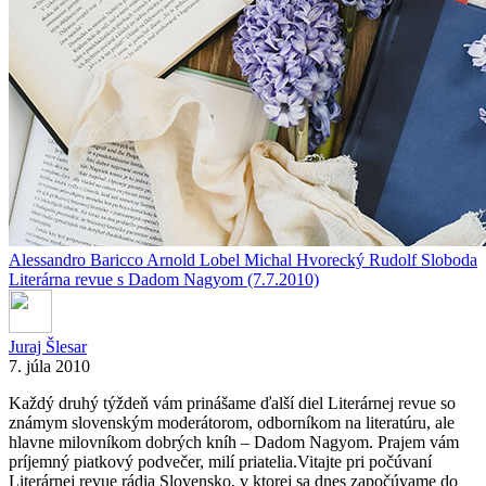
Alessandro Baricco
Arnold Lobel
Michal Hvorecký
Rudolf Sloboda
Literárna revue s Dadom Nagyom (7.7.2010)
Juraj Šlesar
7. júla 2010
Každý druhý týždeň vám prinášame ďalší diel Literárnej revue so
známym slovenským moderátorom, odborníkom na literatúru, ale
hlavne milovníkom dobrých kníh – Dadom Nagyom. Prajem vám
príjemný piatkový podvečer, milí priatelia.Vitajte pri počúvaní
Literárnej revue rádia Slovensko, v ktorej sa dnes započúvame do