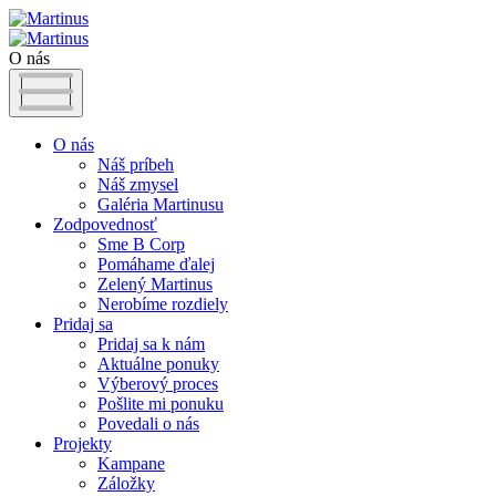
O nás
O nás
Náš príbeh
Náš zmysel
Galéria Martinusu
Zodpovednosť
Sme B Corp
Pomáhame ďalej
Zelený Martinus
Nerobíme rozdiely
Pridaj sa
Pridaj sa k nám
Aktuálne ponuky
Výberový proces
Pošlite mi ponuku
Povedali o nás
Projekty
Kampane
Záložky