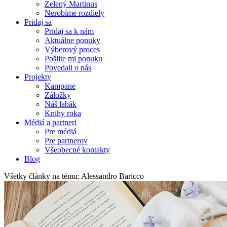
Zelený Martinus
Nerobíme rozdiely
Pridaj sa
Pridaj sa k nám
Aktuálne ponuky
Výberový proces
Pošlite mi ponuku
Povedali o nás
Projekty
Kampane
Záložky
Náš labák
Knihy roka
Médiá a partneri
Pre médiá
Pre partnerov
Všeobecné kontakty
Blog
Všetky články na tému: Alessandro Baricco