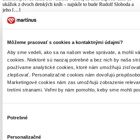
ukážok z dvoch detských kníh – najskôr to bude Rudolf Sloboda a
jeho […]
celý článok
Môžeme pracovať s cookies a kontaktnými údajmi?
Aby sme vedeli, ako sa na našom webe správate, a mohli vám 
cookies. Niektoré sú naozaj potrebné a bez nich by naša s
používame analytické cookies, ktoré nám umožňujú zisťovať,
Zaujímajú ťa novinky z knižného sveta?
zlepšovať. Personalizačné cookies nám dovoľujú prispôsobov
Prihlás sa na odber nášho newslettra.
Marketingové cookies nám zas umožňujú zobrazenie relevant
tretími stranami. Veľmi by nám pomohlo, keby sme mohli pou
odoberať newsletter
Výber
Potrebné
súhlasu
Každý týždeň pripravujeme newsletter plný (ne)knižných noviniek.
Odoberať newsletter
Personalizačné