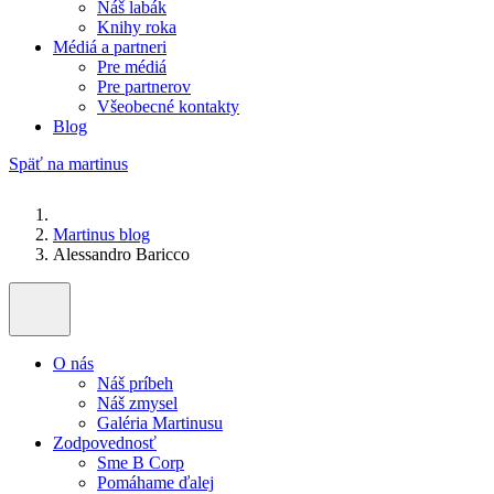
Náš labák
Knihy roka
Médiá a partneri
Pre médiá
Pre partnerov
Všeobecné kontakty
Blog
Späť na martinus
Martinus blog
Alessandro Baricco
O nás
Náš príbeh
Náš zmysel
Galéria Martinusu
Zodpovednosť
Sme B Corp
Pomáhame ďalej