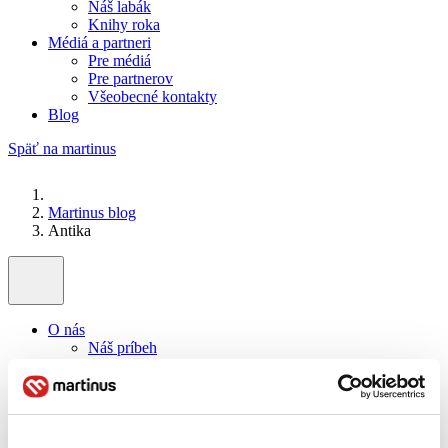
Náš labák
Knihy roka
Médiá a partneri
Pre médiá
Pre partnerov
Všeobecné kontakty
Blog
Späť na martinus
Martinus blog
Antika
O nás
Náš príbeh
Náš zmysel
Galéria Martinusu
Zodpovednosť
Sme B Corp
Pomáhame ďalej