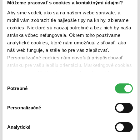
Zelený Martinus
Môžeme pracovať s cookies a kontaktnými údajmi?
Nerobíme rozdiely
Aby sme vedeli, ako sa na našom webe správate, a
Pridaj sa
Pridaj sa k nám
mohli vám zobraziť tie najlepšie tipy na knihy, zbierame
Aktuálne ponuky
cookies. Niektoré sú naozaj potrebné a bez nich by naša
Výberový proces
stránka vôbec nefungovala. Okrem toho používame
Pošlite mi ponuku
Povedali o nás
analytické cookies, ktoré nám umožňujú zisťovať, ako
Projekty
náš web funguje, a stále ho pre vás zlepšovať.
Kampane
Personalizačné cookies nám dovoľujú prispôsobovať
Záložky
Náš labák
stránku pre vašu lepšiu orientáciu. Marketingové cookies
Knihy roka
nám zas umožňujú zobrazenie relevantnej reklamy.
Médiá a partneri
Niektoré údaje zdieľame aj s tretími stranami. Veľmi by
Pre médiá
Výber
Pre partnerov
nám pomohlo, keby sme mohli používať všetky tieto
Potrebné
súhlasu
Všeobecné kontakty
cookies. Ďakujeme!
Blog
Personalizačné
Všetky články na tému: Antika
Sofokles: Ten prostredný
Analytické
Zuzana Galková