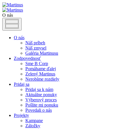
O nás
O nás
Náš príbeh
Náš zmysel
Galéria Martinusu
Zodpovednosť
Sme B Corp
Pomáhame ďalej
Zelený Martinus
Nerobíme rozdiely
Pridaj sa
Pridaj sa k nám
Aktuálne ponuky
Výberový proces
Pošlite mi ponuku
Povedali o nás
Projekty
Kampane
Záložky