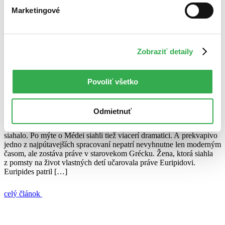
13. júla 2010
Marketingové
celý článok
Antika
Euripides
Medea
mýtus
Zobraziť detaily
Euripides – antický potápač do ženskej duše
Povoliť všetko
Zuzana Galková
24. júna 2010
Odmietnuť
Antické mýty – mimoriadne bohatý zdroj. Ako už raz bolo v našom
seriály spomínané, nielen v antike sa po takejto inšpirácií hodne
siahalo. Po mýte o Médei siahli tiež viacerí dramatici. A prekvapivo
jedno z najpútavejších spracovaní nepatrí nevyhnutne len moderným
časom, ale zostáva práve v starovekom Grécku. Žena, ktorá siahla
z pomsty na život vlastných detí učarovala práve Euripidovi.
Euripides patril […]
celý článok