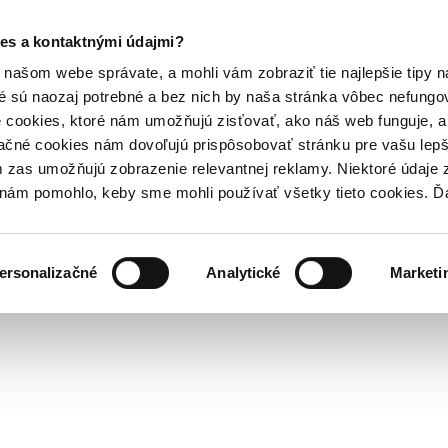
es a kontaktnými údajmi?
našom webe správate, a mohli vám zobraziť tie najlepšie tipy n
é sú naozaj potrebné a bez nich by naša stránka vôbec nefung
 cookies, ktoré nám umožňujú zisťovať, ako náš web funguje, a 
ačné cookies nám dovoľujú prispôsobovať stránku pre vašu lepši
zas umožňujú zobrazenie relevantnej reklamy. Niektoré údaje z
y nám pomohlo, keby sme mohli používať všetky tieto cookies. 
ersonalizačné
Analytické
Marketi