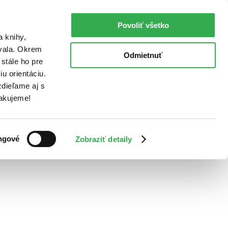
Povoliť všetko
a knihy,
ovala. Okrem
Odmietnuť
stále ho pre
u orientáciu.
dieľame aj s
Ďakujeme!
ngové
Zobraziť detaily