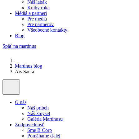
Náš labák
Knihy roka
Médiá a partneri
Pre médiá
Pre partnerov
Všeobecné kontakty
Blog
Späť na martinus
Martinus blog
Ars Sacra
O nás
Náš príbeh
Náš zmysel
Galéria Martinusu
Zodpovednosť
Sme B Corp
Pomáhame ďalej