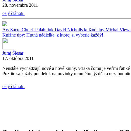
28. novembra 2011
celý článok
Ars Sacra
Chuck Palahniuk
David Nicholls
knižné tipy
Michal View
Knižné tipy: Hutná nádielka, z ktorej si vyberie každý!
Juraj Šlesar
17. októbra 2011
Neustále vychádzajú nové a nové knihy, vďaka čomu je veľmi ľahké pre
Pozrite sa každý pondelok na novinky minulého týždňa a nezabudnite s
celý článok