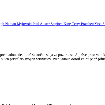
egh
Nathan Myhrvold
Paul Auster
Stephen King
Terry Pratchett
Yrsa Si
hliadnuť tie, ktoré skutočne stoja za pozornosť. A práve preto vám ka
i ich pridať do svojich wishlistov. Prehliadnuť dobrú knihu je až príli