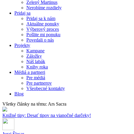
Zelený Martinus
Nerobíme rozdiely
Pridaj sa
Pridaj sa k nám
Aktuálne ponuky
Výberový proces
Pošlite mi ponuku
Povedali o nás
Projekty
Kampane
Záložky
Náš labák
Knihy roka
Médiá a partneri
Pre médiá
Pre partnerov
Všeobecné kontakty
Blog
Všetky články na tému: Ars Sacra
Knižné tipy: Desať tipov na vianočné darčeky!
Juraj Šlesar