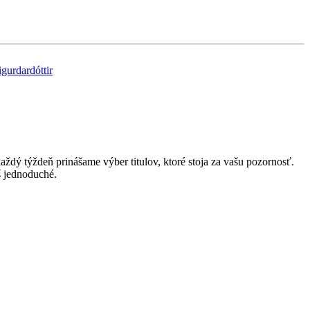
gurdardóttir
ždý týždeň prinášame výber titulov, ktoré stoja za vašu pozornosť.
š jednoduché.