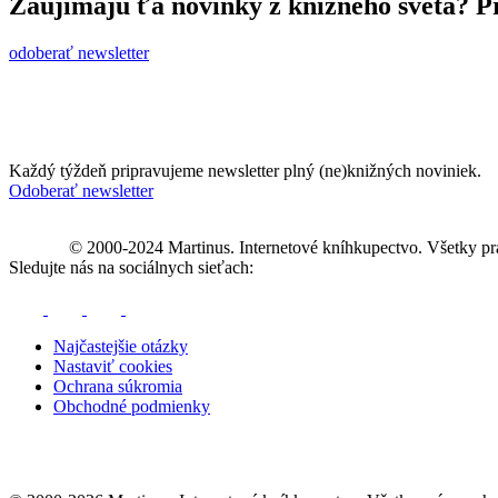
Zaujímajú ťa novinky z knižného sveta? Pr
odoberať newsletter
Každý týždeň pripravujeme newsletter plný (ne)knižných noviniek.
Odoberať newsletter
© 2000-2024 Martinus. Internetové kníhkupectvo. Všetky pr
Sledujte nás na sociálnych sieťach:
Najčastejšie otázky
Nastaviť cookies
Ochrana súkromia
Obchodné podmienky