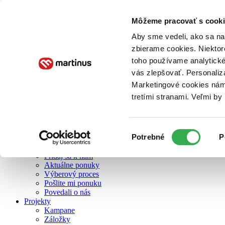
Môžeme pracovať s cooki
O nás
Aby sme vedeli, ako sa na 
zbierame cookies. Niektor
toho používame analytické
O nás
vás zlepšovať. Personaliz
Náš príbeh
Náš zmysel
Marketingové cookies nám 
Galéria Martinusu
tretími stranami. Veľmi b
Zodpovednosť
Sme B Corp
Pomáhame ďalej
Zelený Martinus
Výber
Potrebné
P
Nerobíme rozdiely
súhlasu
Pridaj sa
Pridaj sa k nám
Aktuálne ponuky
Výberový proces
Pošlite mi ponuku
Povedali o nás
Projekty
Kampane
Záložky