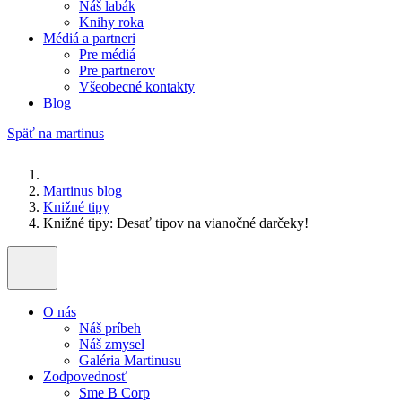
Náš labák
Knihy roka
Médiá a partneri
Pre médiá
Pre partnerov
Všeobecné kontakty
Blog
Späť na martinus
Martinus blog
Knižné tipy
Knižné tipy: Desať tipov na vianočné darčeky!
O nás
Náš príbeh
Náš zmysel
Galéria Martinusu
Zodpovednosť
Sme B Corp