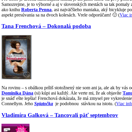
Samozrejme, je to výborné a aj v slovenských mestách sa tak pomaly 
ako knihu
Roberta Penna
, asi najväčšieho maniaka, aký bicykluje po
aspekt presúvania sa na dvoch kolesách. Vrele odporúčam! 🙂
(
Viac i
Tana Frenchová – Dokonalá podoba
Na rovinu – s obálkou príliš stotožnený nie som ani ja, ale ak by vás 
Dominika Dána
(si) kúpi asi každý. Ale verte mi, že ak objavíte
Tan
je snáď ešte lepšia! Frenchová dokázala, že má zmysel pre vykresleni
Connellym. Jeho
Spiatočka
je podobnou stávkou na istotu. (
Viac inf
Vladimíra Galková – Tancovali päť septembrov