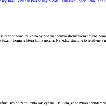
inský
Juraj Červenák
knižné tipy
Nicole Kraussová
Robert Penn
Tana 
e všetci zhodneme, že kniha by pod vianočným stromčekom chýbať nemal
dzam, komu je ktorá kniha určená. Na jednu stranu je to relatívne a na
ámci svojho žánru tento rok vydané. Ja viem, že so mnou nebudete všet