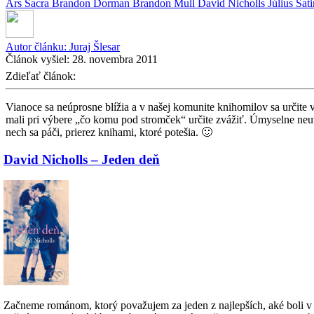
Ars Sacra
Brandon Dorman
Brandon Mull
David Nicholls
Július Sat
Autor článku:
Juraj Šlesar
Článok vyšiel:
28. novembra 2011
Zdieľať článok:
Vianoce sa neúprosne blížia a v našej komunite knihomilov sa určit
mali pri výbere „čo komu pod stromček“ určite zvážiť. Úmyselne neuvá
nech sa páči, prierez knihami, ktoré potešia. 🙂
David Nicholls – Jeden deň
Začneme románom, ktorý považujem za jeden z najlepších, aké boli v r