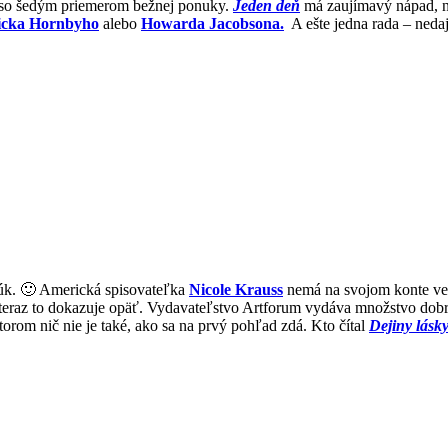
ť so šedým priemerom bežnej ponuky.
Jeden deň
má zaujímavý nápad, nie
icka Hornbyho
alebo
Howarda Jacobsona.
A ešte jedna rada – neda
úk. 🙂 Americká spisovateľka
Nicole Krauss
nemá na svojom konte veľ
teraz to dokazuje opäť. Vydavateľstvo Artforum vydáva množstvo dobr
 ktorom nič nie je také, ako sa na prvý pohľad zdá. Kto čítal
Dejiny lásk