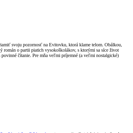
priamiť svoju pozornosť na Evitovku, ktorá klame telom. Obálkou,
román o partii piatich vysokoškolákov, s ktorými sa síce život
m povinné čítanie. Pre mňa veľmi príjemné (a veľmi nostalgické)