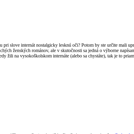
 pri slove internát nostalgicky lesknú oči? Potom by ste určite mali u
chých ženských románov, ale v skutočnosti sa jedná o výborne napísaný 
dy žili na vysokoškolskom internáte (alebo sa chystáte), tak je to pria