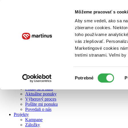
Môžeme pracovať s cooki
O nás
Aby sme vedeli, ako sa na 
zbierame cookies. Niektor
toho používame analytické
O nás
vás zlepšovať. Personaliz
Náš príbeh
Náš zmysel
Marketingové cookies nám 
Galéria Martinusu
tretími stranami. Veľmi b
Zodpovednosť
Sme B Corp
Pomáhame ďalej
Zelený Martinus
Výber
Potrebné
P
Nerobíme rozdiely
súhlasu
Pridaj sa
Pridaj sa k nám
Aktuálne ponuky
Výberový proces
Pošlite mi ponuku
Povedali o nás
Projekty
Kampane
Záložky