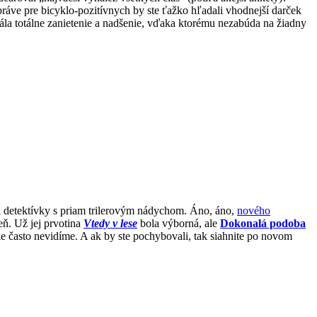
ráve pre bicyklo-pozitívnych by ste ťažko hľadali vhodnejší darček
 sála totálne zanietenie a nadšenie, vďaka ktorému nezabúda na žiadny
radi detektívky s priam trilerovým nádychom. Áno, áno,
nového
eň. Už jej prvotina
Vtedy v lese
bola výborná, ale
Dokonalá podoba
ke často nevidíme. A ak by ste pochybovali, tak siahnite po novom