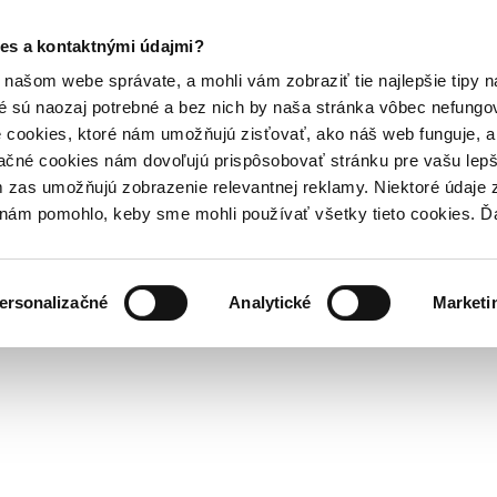
es a kontaktnými údajmi?
našom webe správate, a mohli vám zobraziť tie najlepšie tipy n
é sú naozaj potrebné a bez nich by naša stránka vôbec nefung
 cookies, ktoré nám umožňujú zisťovať, ako náš web funguje, a 
ačné cookies nám dovoľujú prispôsobovať stránku pre vašu lepši
zas umožňujú zobrazenie relevantnej reklamy. Niektoré údaje z
y nám pomohlo, keby sme mohli používať všetky tieto cookies. 
ersonalizačné
Analytické
Marketi