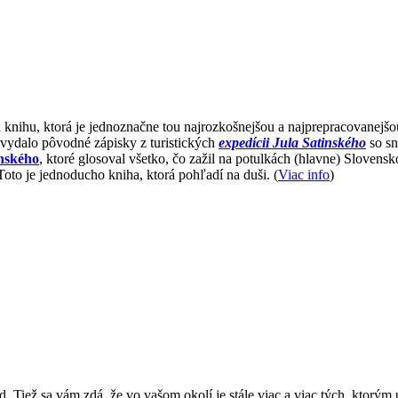
nihu, ktorá je jednoznačne tou najrozkošnejšou a najprepracovanejšou k
a vydalo pôvodné zápisky z turistických
expedícii Jula Satinského
so sn
inského
, ktoré glosoval všetko, čo zažil na potulkách (hlavne) Slovensko
 Toto je jednoducho kniha, ktorá pohľadí na duši. (
Viac info
)
. Tiež sa vám zdá, že vo vašom okolí je stále viac a viac tých, ktorým