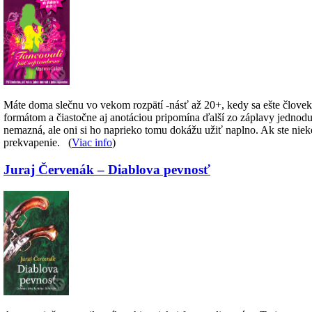
Máte doma slečnu vo vekom rozpätí -násť až 20+, kedy sa ešte človeku
formátom a čiastočne aj anotáciou pripomína ďalší zo záplavy jednodu
nemazná, ale oni si ho naprieko tomu dokážu užiť naplno. Ak ste nieke
prekvapenie. (
Viac info
)
Juraj Červenák – Diablova pevnosť