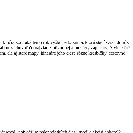
nižočkou, aká tento rok vyšla. Je to kniha, ktorú stačí vziať do rúk
ahou zachovať čo najviac z pôvodnej atmosféry zápiskov. A viete čo?
m, ale aj staré mapy, itineráre jeho ciest, rôzne kresbičky, cestovné
 učaroval „najväčší vynález všetkých čias“ (podľa akejsi ankety)?