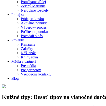
Pomáhame ďalej
Zelený Martinus
Nerobíme rozdiely
Pridaj sa
Pridaj sa k nám
Aktuálne ponuky
Výberový proces
Pošlite mi ponuku
Povedali o nás
Projekty
Kampane
Záložky
Náš labák
Knihy roka
Médiá a partneri
Pre médiá
Pre partnerov
Všeobecné kontakty
Blog
Knižné tipy: Desať tipov na vianočné darč