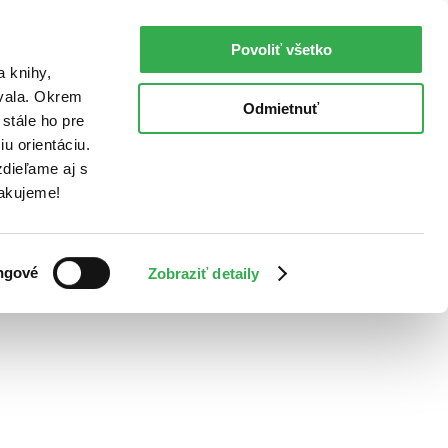
Povoliť všetko
a knihy,
ovala. Okrem
Odmietnuť
stále ho pre
u orientáciu.
dieľame aj s
Ďakujeme!
ngové
Zobraziť detaily