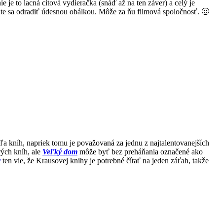
 je to lacná citová vydieračka (snáď až na ten záver) a celý je
jte sa odradiť údesnou obálkou. Môže za ňu filmová spoločnosť. 🙂
a kníh, napriek tomu je považovaná za jednu z najtalentovanejších
ých kníh, ale
Veľký dom
môže byť bez preháňania označené ako
y
ten vie, že Krausovej knihy je potrebné čítať na jeden záťah, takže