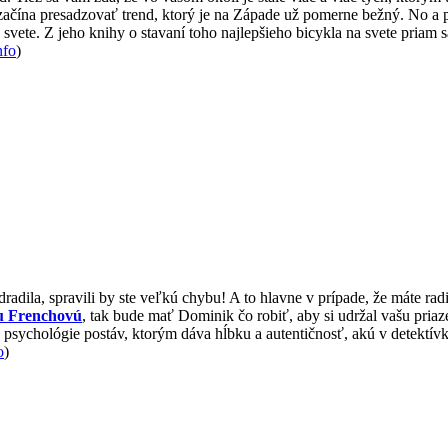
začína presadzovať trend, ktorý je na Západe už pomerne bežný. No a p
 svete. Z jeho knihy o stavaní toho najlepšieho bicykla na svete priam
nfo
)
odradila, spravili by ste veľkú chybu! A to hlavne v prípade, že máte 
u Frenchovú
, tak bude mať Dominik čo robiť, aby si udržal vašu priaz
e psychológie postáv, ktorým dáva hĺbku a autentičnosť, akú v detektív
o
)