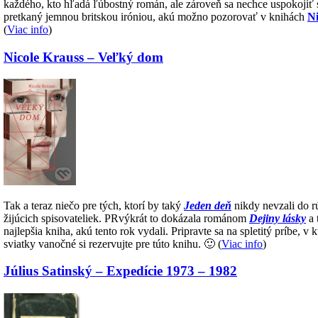
každého, kto hľadá ľúbostný román, ale zároveň sa nechce uspokoji
pretkaný jemnou britskou iróniou, akú možno pozorovať v knihách
N
(
Viac info
)
Nicole Krauss – Veľký dom
Tak a teraz niečo pre tých, ktorí by taký
Jeden deň
nikdy nevzali do r
žijúcich spisovateliek. PRvýkrát to dokázala románom
Dejiny lásky
a 
najlepšia kniha, akú tento rok vydali. Pripravte sa na spletitý príbe, v
sviatky vanočné si rezervujte pre túto knihu. 🙂 (
Viac info
)
Július Satinský – Expedície 1973 – 1982