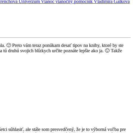
Frenchová
Univerzum
Vianoc
vianočný pomocník
Vladimíra Galková
a. 🙂 Preto vám teraz ponúkam desať tipov na knihy, ktoré by ste
 tú druhú svojich blízkych určite poznáte lepšie ako ja. 🙂 Takže
ci súhlasiť, ale stále som presvedčený, že je to výborná voľba pre