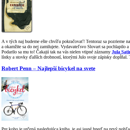
A v tých naj budeme ešte chvíľu pokračovať! Tentoraz sa pozrieme na k
a okamžite sa do nej zamilujete. Vydavateľsvo Slovart sa pochlapilo 
Podarilo sa mu to! Čakajú tak na vás nielen vtipné záznamy
Jula Sat
lístky a stovky ďalších drobností, ktorými Julo svoje zápisky dopĺňal.
Robert Penn – Najlepší bicykel na svete
Pre koho je určená nasledujúca kniha, je asi jasné hneď na prvý pohľad