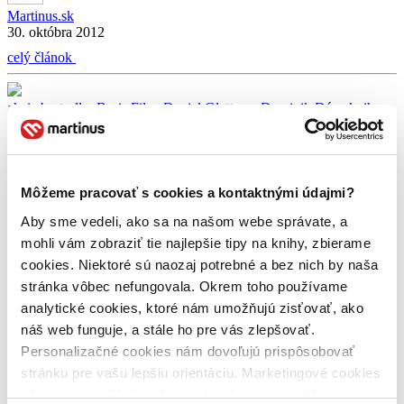
Martinus.sk
30. októbra 2012
celý článok
akcia
bestseller
Boris Filan
Daniel Glattauer
Dominik Dán
eknihy
Pavel
René Benda
zadarmo
Máme pre vás päť bestsellerov úplne zadarmo!
Môžeme pracovať s cookies a kontaktnými údajmi?
Juraj Šlesar
16. apríla 2012
Aby sme vedeli, ako sa na našom webe správate, a
mohli vám zobraziť tie najlepšie tipy na knihy, zbierame
Milí Martinusáci, určite za zhodneme, že skvelých kníh nie je nikdy
dosť. A skvelých kníh, ktoré si môžete prečítať zadarmo už vôbec
cookies. Niektoré sú naozaj potrebné a bez nich by naša
nie. 🙂 A preto vám aj tento rok ponúkame v spolupráci s
stránka vôbec nefungovala. Okrem toho používame
vydavateľstvami Slovart, Tatran, Motýľ a Hladohlas päť výborných
analytické cookies, ktoré nám umožňujú zisťovať, ako
bestsellerov úplne zadarmo. Len tak. Každú jednu knihu si môžete
stiahnuť v elektronickej […]
náš web funguje, a stále ho pre vás zlepšovať.
Personalizačné cookies nám dovoľujú prispôsobovať
celý článok
stránku pre vašu lepšiu orientáciu. Marketingové cookies
nám zas umožňujú zobrazenie relevantnej reklamy.
Atila Bartis
Boris Filan
Dado Nagy
Mark Twain
Olivia Olivieri