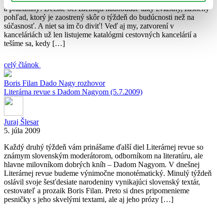
a prázdniny! Detské oči začínajú nadobúdať taký zvláštny, zasnený
pohľad, ktorý je zaostrený skôr o týždeň do budúcnosti než na
súčasnosť. A niet sa im čo diviť! Veď aj my, zatvorení v
kanceláriách už len listujeme katalógmi cestovných kancelárií a
tešíme sa, kedy […]
celý článok
Boris Filan
Dado Nagy
rozhovor
Literárna revue s Dadom Nagyom (5.7.2009)
Juraj Šlesar
5. júla 2009
Každý druhý týždeň vám prinášame ďalší diel Literárnej revue so
známym slovenským moderátorom, odborníkom na literatúru, ale
hlavne milovníkom dobrých kníh – Dadom Nagyom. V dnešnej
Literárnej revue budeme výnimočne monotématický. Minulý týždeň
oslávil svoje šesťdesiate narodeniny vynikajúci slovenský textár,
cestovateľ a prozaik Boris Filan. Preto si dnes pripomenieme
pesničky s jeho skvelými textami, ale aj jeho prózy […]