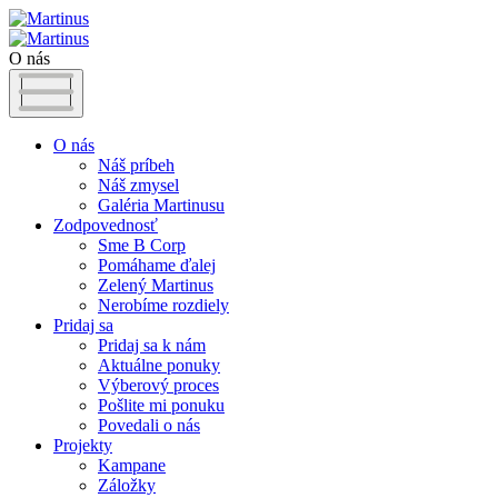
O nás
O nás
Náš príbeh
Náš zmysel
Galéria Martinusu
Zodpovednosť
Sme B Corp
Pomáhame ďalej
Zelený Martinus
Nerobíme rozdiely
Pridaj sa
Pridaj sa k nám
Aktuálne ponuky
Výberový proces
Pošlite mi ponuku
Povedali o nás
Projekty
Kampane
Záložky