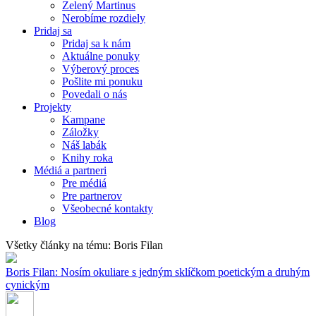
Zelený Martinus
Nerobíme rozdiely
Pridaj sa
Pridaj sa k nám
Aktuálne ponuky
Výberový proces
Pošlite mi ponuku
Povedali o nás
Projekty
Kampane
Záložky
Náš labák
Knihy roka
Médiá a partneri
Pre médiá
Pre partnerov
Všeobecné kontakty
Blog
Všetky články na tému: Boris Filan
Boris Filan: Nosím okuliare s jedným sklíčkom poetickým a druhým
cynickým