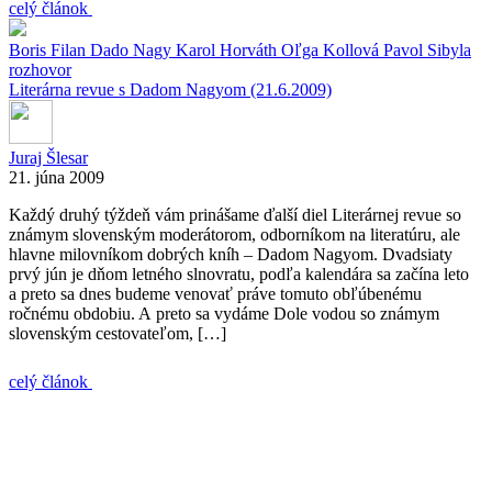
celý článok
Boris Filan
Dado Nagy
Karol Horváth
Oľga Kollová
Pavol Sibyla
rozhovor
Literárna revue s Dadom Nagyom (21.6.2009)
Juraj Šlesar
21. júna 2009
Každý druhý týždeň vám prinášame ďalší diel Literárnej revue so
známym slovenským moderátorom, odborníkom na literatúru, ale
hlavne milovníkom dobrých kníh – Dadom Nagyom. Dvadsiaty
prvý jún je dňom letného slnovratu, podľa kalendára sa začína leto
a preto sa dnes budeme venovať práve tomuto obľúbenému
ročnému obdobiu. A preto sa vydáme Dole vodou so známym
slovenským cestovateľom, […]
celý článok