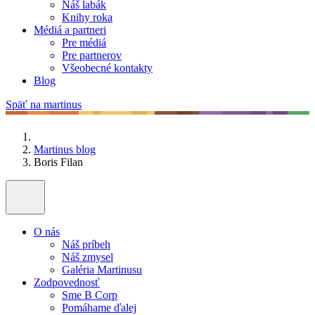
Náš labák
Knihy roka
Médiá a partneri
Pre médiá
Pre partnerov
Všeobecné kontakty
Blog
Späť na martinus
Martinus blog
Boris Filan
O nás
Náš príbeh
Náš zmysel
Galéria Martinusu
Zodpovednosť
Sme B Corp
Pomáhame ďalej