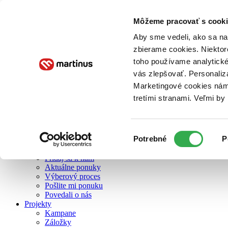
Môžeme pracovať s cooki
O nás
Aby sme vedeli, ako sa na 
zbierame cookies. Niektor
toho používame analytické
O nás
vás zlepšovať. Personaliz
Náš príbeh
Náš zmysel
Marketingové cookies nám 
Galéria Martinusu
tretími stranami. Veľmi b
Zodpovednosť
Sme B Corp
Pomáhame ďalej
Zelený Martinus
Výber
Potrebné
P
Nerobíme rozdiely
súhlasu
Pridaj sa
Pridaj sa k nám
Aktuálne ponuky
Výberový proces
Pošlite mi ponuku
Povedali o nás
Projekty
Kampane
Záložky