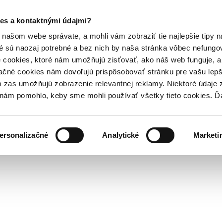
es a kontaktnými údajmi?
našom webe správate, a mohli vám zobraziť tie najlepšie tipy n
é sú naozaj potrebné a bez nich by naša stránka vôbec nefung
 cookies, ktoré nám umožňujú zisťovať, ako náš web funguje, a 
ačné cookies nám dovoľujú prispôsobovať stránku pre vašu lepši
zas umožňujú zobrazenie relevantnej reklamy. Niektoré údaje z
y nám pomohlo, keby sme mohli používať všetky tieto cookies. 
ersonalizačné
Analytické
Marketi