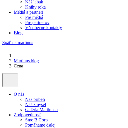
Náš labák
Knihy roka
Médiá a partneri
Pre médiá
Pre partnerov
Všeobecné kontakty
Blog
Späť na martinus
Martinus blog
Cena
O nás
Náš príbeh
Náš zmysel
Galéria Martinusu
Zodpovednosť
Sme B Corp
Pomáhame ďalej