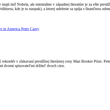
e majú tiež Nobela, ale minimálne v západnej literatúre je za ešte pre
llitzera, kde je to naopak), a ktorej udelenie sa spája s finančnou o
ier in America
Peter Carey
ý rekordér v získavaní prestížnej literárnej ceny Man Booker Prize. Pet
ími dvomi spisovateľmi držiteľ dvoch cien.