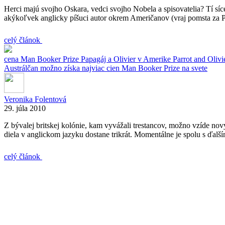
Herci majú svojho Oskara, vedci svojho Nobela a spisovatelia? Tí síc
akýkoľvek anglicky píšuci autor okrem Američanov (vraj pomsta za Pu
celý článok
cena
Man Booker Prize
Papagáj a Olivier v Amerike
Parrot and Oliv
Austrálčan možno získa najviac cien Man Booker Prize na svete
Veronika Folentová
29. júla 2010
Z bývalej britskej kolónie, kam vyvážali trestancov, možno vzíde nov
diela v anglickom jazyku dostane trikrát. Momentálne je spolu s ďalš
celý článok