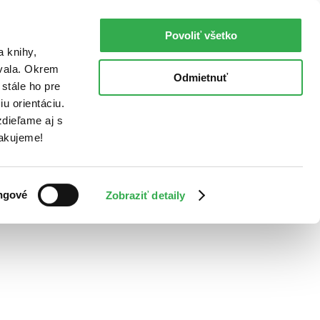
Povoliť všetko
a knihy,
ovala. Okrem
Odmietnuť
stále ho pre
u orientáciu.
dieľame aj s
Ďakujeme!
ngové
Zobraziť detaily