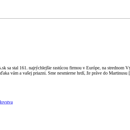
us.sk sa stal 161. najrýchlejšie rastúcou firmou v Európe, na stredno
vďaka vám a vašej priazni. Sme nesmierne hrdí, že práve do Martinusu
dovstva