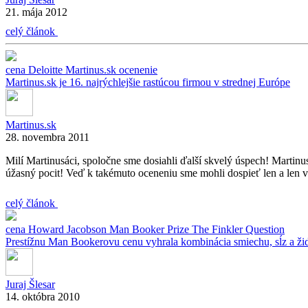
21. mája 2012
celý článok
cena
Deloitte
Martinus.sk
ocenenie
Martinus.sk je 16. najrýchlejšie rastúcou firmou v strednej Európe
Martinus.sk
28. novembra 2011
Milí Martinusáci, spoločne sme dosiahli ďalší skvelý úspech! Martin
úžasný pocit! Veď k takémuto oceneniu sme mohli dospieť len a len 
celý článok
cena
Howard Jacobson
Man Booker Prize
The Finkler Question
Prestížnu Man Bookerovu cenu vyhrala kombinácia smiechu, sĺz a ži
Juraj Šlesar
14. októbra 2010