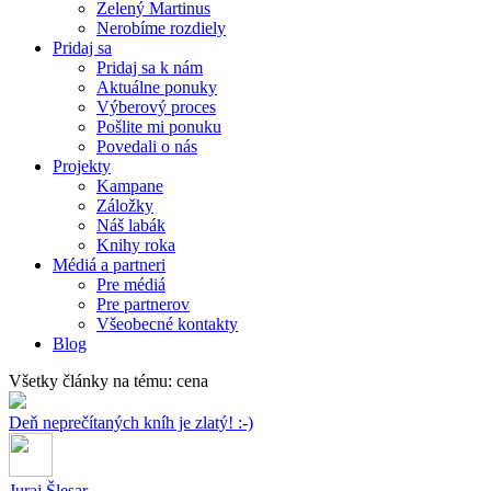
Zelený Martinus
Nerobíme rozdiely
Pridaj sa
Pridaj sa k nám
Aktuálne ponuky
Výberový proces
Pošlite mi ponuku
Povedali o nás
Projekty
Kampane
Záložky
Náš labák
Knihy roka
Médiá a partneri
Pre médiá
Pre partnerov
Všeobecné kontakty
Blog
Všetky články na tému: cena
Deň neprečítaných kníh je zlatý! :-)
Juraj Šlesar