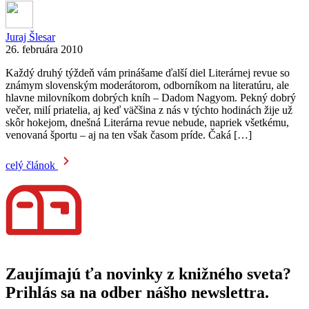
Juraj Šlesar
26. februára 2010
Každý druhý týždeň vám prinášame ďalší diel Literárnej revue so
známym slovenským moderátorom, odborníkom na literatúru, ale
hlavne milovníkom dobrých kníh – Dadom Nagyom. Pekný dobrý
večer, milí priatelia, aj keď väčšina z nás v týchto hodinách žije už
skôr hokejom, dnešná Literárna revue nebude, napriek všetkému,
venovaná športu – aj na ten však časom príde. Čaká […]
celý článok
Zaujímajú ťa novinky z knižného sveta?
Prihlás sa na odber nášho newslettra.