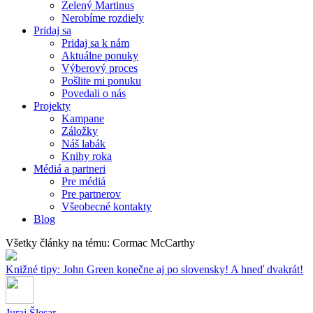
Zelený Martinus
Nerobíme rozdiely
Pridaj sa
Pridaj sa k nám
Aktuálne ponuky
Výberový proces
Pošlite mi ponuku
Povedali o nás
Projekty
Kampane
Záložky
Náš labák
Knihy roka
Médiá a partneri
Pre médiá
Pre partnerov
Všeobecné kontakty
Blog
Všetky články na tému: Cormac McCarthy
Knižné tipy: John Green konečne aj po slovensky! A hneď dvakrát!
Juraj Šlesar