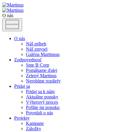
O nás
O nás
Náš príbeh
Náš zmysel
Galéria Martinusu
Zodpovednosť
Sme B Corp
Pomáhame ďalej
Zelený Martinus
Nerobíme rozdiely
Pridaj sa
Pridaj sa k nám
Aktuálne ponuky
Výberový proces
Pošlite mi ponuku
Povedali o nás
Projekty
Kampane
Záložky