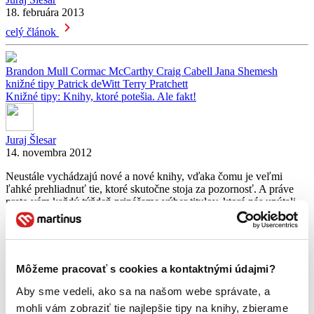
18. februára 2013
celý článok
Brandon Mull
Cormac McCarthy
Craig Cabell
Jana Shemesh
knižné tipy
Patrick deWitt
Terry Pratchett
Knižné tipy: Knihy, ktoré potešia. Ale fakt!
Juraj Šlesar
14. novembra 2012
Neustále vychádzajú nové a nové knihy, vďaka čomu je veľmi
ľahké prehliadnuť tie, ktoré skutočne stoja za pozornosť. A práve
preto vám každý týždeň prinášame výber titulov, ktoré nás upútali,
uchvátili a my sme si pri nich povedali: „Tak toto musíme odporučiť
aj ďalej!“ Pozrite sa každý pondelok na novinky minulého týždňa a
nezabudnite si […]
Môžeme pracovať s cookies a kontaktnými údajmi?
celý článok
Aby sme vedeli, ako sa na našom webe správate, a
Cormac McCarthy
Gorila
knižné tipy
Ľudmila Ulická
Robert Harris
mohli vám zobraziť tie najlepšie tipy na knihy, zbierame
S.J. Parrisová
Tom Nicholson