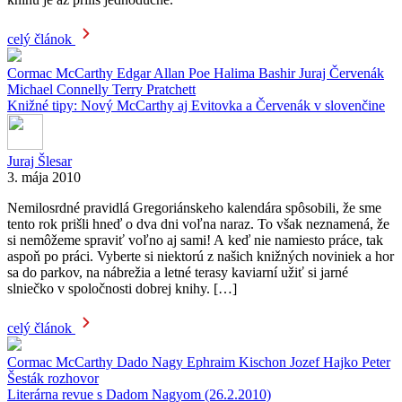
celý článok
Cormac McCarthy
Edgar Allan Poe
Halima Bashir
Juraj Červenák
Michael Connelly
Terry Pratchett
Knižné tipy: Nový McCarthy aj Evitovka a Červenák v slovenčine
Juraj Šlesar
3. mája 2010
Nemilosrdné pravidlá Gregoriánskeho kalendára spôsobili, že sme
tento rok prišli hneď o dva dni voľna naraz. To však neznamená, že
si nemôžeme spraviť voľno aj sami! A keď nie namiesto práce, tak
aspoň po práci. Vyberte si niektorú z našich knižných noviniek a hor
sa do parkov, na nábrežia a letné terasy kaviarní užiť si jarné
slniečko v spoločnosti dobrej knihy. […]
celý článok
Cormac McCarthy
Dado Nagy
Ephraim Kischon
Jozef Hajko
Peter
Šesták
rozhovor
Literárna revue s Dadom Nagyom (26.2.2010)