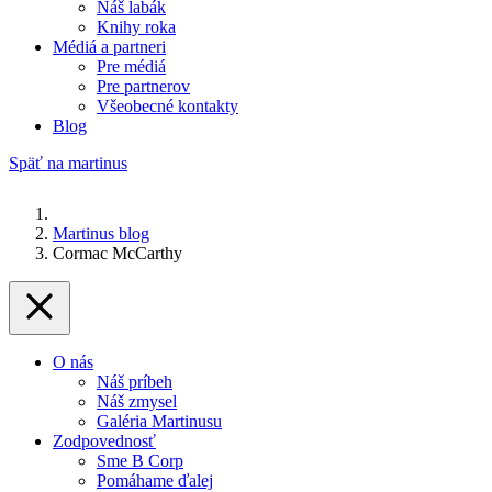
Náš labák
Knihy roka
Médiá a partneri
Pre médiá
Pre partnerov
Všeobecné kontakty
Blog
Späť na martinus
Martinus blog
Cormac McCarthy
O nás
Náš príbeh
Náš zmysel
Galéria Martinusu
Zodpovednosť
Sme B Corp
Pomáhame ďalej