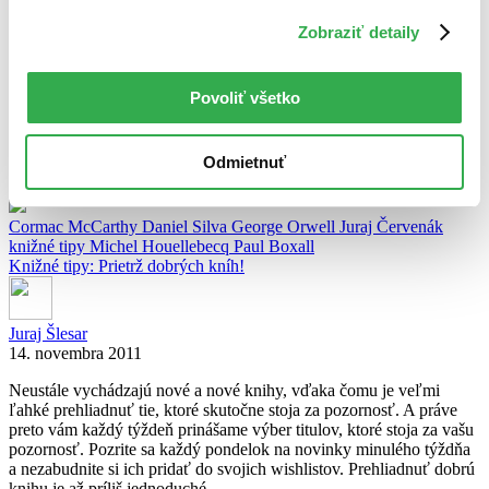
Cormac McCarthy, autor románov ako Cesta, Táto zem nie je pre
Zobraziť detaily
starých, Krvavý poludník a mnohých ďalších, prekvapil svojho
agenta, aj fanúšikov, keď namiesto očakávaného ďalšieho románu
odovzdal scenár. Predbežný názov je Poradca (The Counselor) a
filmové štúdia po ňom okamžite chňapli. Niet divu, veď s filmovými
Povoliť všetko
spracovaniami jeho románov už majú pomerne bohaté skúsenosti.
[…]
Odmietnuť
celý článok
Cormac McCarthy
Daniel Silva
George Orwell
Juraj Červenák
knižné tipy
Michel Houellebecq
Paul Boxall
Knižné tipy: Prietrž dobrých kníh!
Juraj Šlesar
14. novembra 2011
Neustále vychádzajú nové a nové knihy, vďaka čomu je veľmi
ľahké prehliadnuť tie, ktoré skutočne stoja za pozornosť. A práve
preto vám každý týždeň prinášame výber titulov, ktoré stoja za vašu
pozornosť. Pozrite sa každý pondelok na novinky minulého týždňa
a nezabudnite si ich pridať do svojich wishlistov. Prehliadnuť dobrú
knihu je až príliš jednoduché.