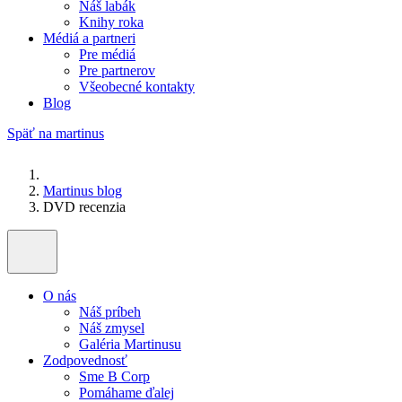
Náš labák
Knihy roka
Médiá a partneri
Pre médiá
Pre partnerov
Všeobecné kontakty
Blog
Späť na martinus
Martinus blog
DVD recenzia
O nás
Náš príbeh
Náš zmysel
Galéria Martinusu
Zodpovednosť
Sme B Corp
Pomáhame ďalej