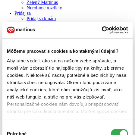
Zelený Martinus
Nerobíme rozdiely
Pridaj sa
Pridaj sa k nám
Aktuálne ponuky
Výberový proces
Pošlite mi ponuku
Povedali o nás
Projekty
Môžeme pracovať s cookies a kontaktnými údajmi?
Kampane
Záložky
Aby sme vedeli, ako sa na našom webe správate, a
Náš labák
Knihy roka
mohli vám zobraziť tie najlepšie tipy na knihy, zbierame
Médiá a partneri
cookies. Niektoré sú naozaj potrebné a bez nich by naša
Pre médiá
stránka vôbec nefungovala. Okrem toho používame
Pre partnerov
Všeobecné kontakty
analytické cookies, ktoré nám umožňujú zisťovať, ako
Blog
náš web funguje, a stále ho pre vás zlepšovať.
Personalizačné cookies nám dovoľujú prispôsobovať
Všetky články na tému: DVD recenzia
stránku pre vašu lepšiu orientáciu. Marketingové cookies
Ako si vycvičiť draka – film super, ale oplatí sa DVD?
nám zas umožňujú zobrazenie relevantnej reklamy.
Niektoré údaje zdieľame aj s tretími stranami. Veľmi by
Výber
nám pomohlo, keby sme mohli používať všetky tieto
Potrebné
súhlasu
Ján Švihra