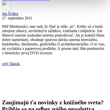
Ján Švihra
27. septembra 2011
Milí Martinusáci, sme radi, že čítať je stále „in“. Knihy sú a budú
zdrojom zábavy, nevšedných zážitkov, vzdelania i inšpirácie. Ale
filmové umenie rozhodne netreba podceňovať. Ak je kokteil filmu
dobre namiešaný, obsahuje správnu dávku umenia hereckého,
hudobného, literárneho, grafického či architektonického. O to viac,
ak vychádza z papierovej predlohy. A presne taký film predstavím
v historicky prvej DVD recenzii.
celý článok
Zaujímajú ťa novinky z knižného sveta?
Prihlás sa na odber nášho newslettra.