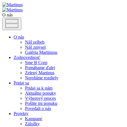
O nás
O nás
Náš príbeh
Náš zmysel
Galéria Martinusu
Zodpovednosť
Sme B Corp
Pomáhame ďalej
Zelený Martinus
Nerobíme rozdiely
Pridaj sa
Pridaj sa k nám
Aktuálne ponuky
Výberový proces
Pošlite mi ponuku
Povedali o nás
Projekty
Kampane
Záložky