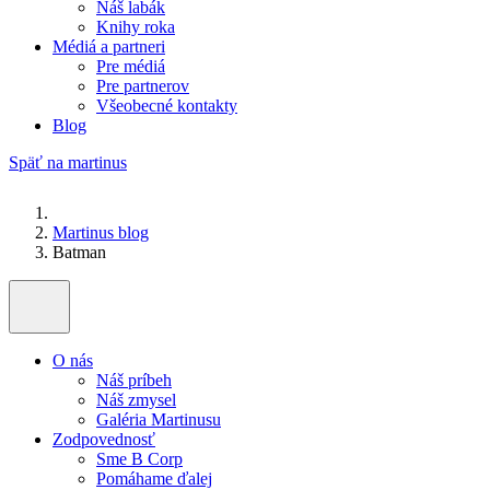
Náš labák
Knihy roka
Médiá a partneri
Pre médiá
Pre partnerov
Všeobecné kontakty
Blog
Späť na martinus
Martinus blog
Batman
O nás
Náš príbeh
Náš zmysel
Galéria Martinusu
Zodpovednosť
Sme B Corp
Pomáhame ďalej