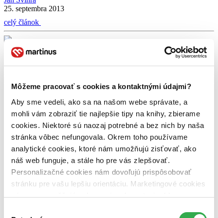
25. septembra 2013
celý článok
batman
DVD novinky
krátke filmy Pixar
Návrat Temného rytiera
Päsť
Pixar
S ľadovým kľudom
Školský výlet
Wyatt Earp
DVD tipy: Najlepšie filmy svojich žánrov sú tu!
Môžeme pracovať s cookies a kontaktnými údajmi?
Ján Švihra
Aby sme vedeli, ako sa na našom webe správate, a
25. októbra 2012
mohli vám zobraziť tie najlepšie tipy na knihy, zbierame
Niekto má rád komédiu, niekto holduje drámam. Niekoho poteší
cookies. Niektoré sú naozaj potrebné a bez nich by naša
romantický film plný objatí a sĺz, inému stačí veľa výbuchov a krvi.
stránka vôbec nefungovala. Okrem toho používame
Skrátka, každý sme iný, no jedno máme rovnaké – chceme, aby
analytické cookies, ktoré nám umožňujú zisťovať, ako
film, ktorý pozeráme, stál za to. Keďže každý týždeň vychádzajú
nové a nové snímky, je ľahké stratiť sa v ponuke. Naša rubrika
náš web funguje, a stále ho pre vás zlepšovať.
DVD […]
Personalizačné cookies nám dovoľujú prispôsobovať
stránku pre vašu lepšiu orientáciu. Marketingové cookies
celý článok
nám zas umožňujú zobrazenie relevantnej reklamy.
batman
Batman begins
Batman začína
DVD recenzia
Niektoré údaje zdieľame aj s tretími stranami. Veľmi by
Výber
DVD recenzia: Batman začína