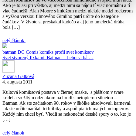
Ako je to asi pri všetko, aj medzi nimi sa nájdu tí viac normálni a tí
viac čudnejší. Alan Moore s imidžom medzi niekde medzi rockerom
a vyššou verziou filmového Gimliho patrí určite do kategórie
čudákov. V živote si preskákal kadečo a aj jeho umelecká dráha
bola […]
celý článok
batman
DC Comis
komiks
profil
svet komiksov
Svet stvorený fixkami: Batman – Lebo sa bál…
Zuzana Galková
4. augusta 2011
Kultová komiksová postava v čiernej maske, s plášťom v tvare
krídel a so žltým odznakom na hrudi s netopierou siluetou –
Batman. Ak ste začiatkom 90. rokov v škôlke absolvovali karneval,
tak ste určite narátali tri hríbiky a aspoň piatich malých netopierov.
Každý ním chcel byť. Viedli sa nekonečné detské spory o to, kto je
[…]
celý článok