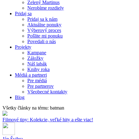
Zelený Martinus
Nerobíme rozdiely
Pridaj sa
Pridaj sa k nám
Aktuálne ponuky
Výberový proces
Pošlite mi ponuku
Povedali o nás
Projekty
Kampane
Záložky
Náš labák
Knihy roka
Médiá a partneri
Pre médiá
Pre partnerov
Všeobecné kontakty
Blog
Všetky články na tému: batman
Filmové tipy: Kolekcie, veľké hity a ešte viac!
Ján Švihra