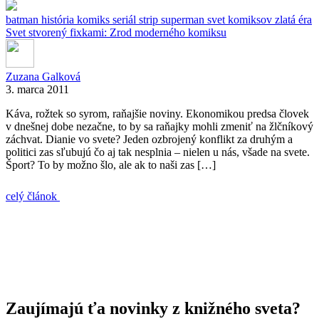
batman
história
komiks
seriál
strip
superman
svet komiksov
zlatá éra
Svet stvorený fixkami: Zrod moderného komiksu
Zuzana Galková
3. marca 2011
Káva, rožtek so syrom, raňajšie noviny. Ekonomikou predsa človek
v dnešnej dobe nezačne, to by sa raňajky mohli zmeniť na žlčníkový
záchvat. Dianie vo svete? Jeden ozbrojený konflikt za druhým a
politici zas sľubujú čo aj tak nesplnia – nielen u nás, všade na svete.
Šport? To by možno šlo, ale ak to naši zas […]
celý článok
Zaujímajú ťa novinky z knižného sveta?