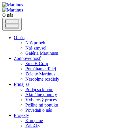
O nás
O nás
Náš príbeh
Náš zmysel
Galéria Martinusu
Zodpovednosť
Sme B Corp
Pomáhame ďalej
Zelený Martinus
Nerobíme rozdiely
Pridaj sa
Pridaj sa k nám
Aktuálne ponuky
Výberový proces
Pošlite mi ponuku
Povedali o nás
Projekty
Kampane
Záložky