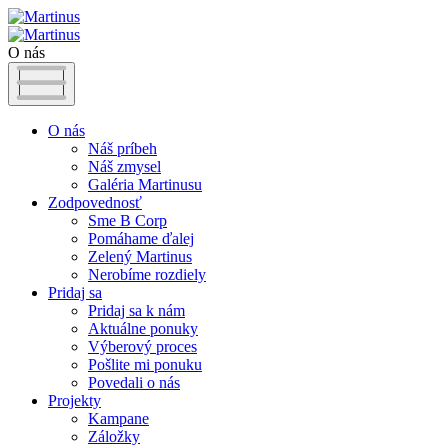
O nás
O nás
Náš príbeh
Náš zmysel
Galéria Martinusu
Zodpovednosť
Sme B Corp
Pomáhame ďalej
Zelený Martinus
Nerobíme rozdiely
Pridaj sa
Pridaj sa k nám
Aktuálne ponuky
Výberový proces
Pošlite mi ponuku
Povedali o nás
Projekty
Kampane
Záložky