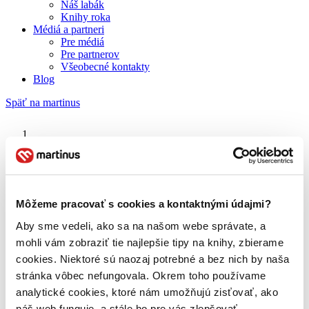
Náš labák
Knihy roka
Médiá a partneri
Pre médiá
Pre partnerov
Všeobecné kontakty
Blog
Späť na martinus
Martinus blog
František Šebej
Môžeme pracovať s cookies a kontaktnými údajmi?
Aby sme vedeli, ako sa na našom webe správate, a
O nás
Náš príbeh
mohli vám zobraziť tie najlepšie tipy na knihy, zbierame
Náš zmysel
cookies. Niektoré sú naozaj potrebné a bez nich by naša
Galéria Martinusu
stránka vôbec nefungovala. Okrem toho používame
Zodpovednosť
Sme B Corp
analytické cookies, ktoré nám umožňujú zisťovať, ako
Pomáhame ďalej
náš web funguje, a stále ho pre vás zlepšovať.