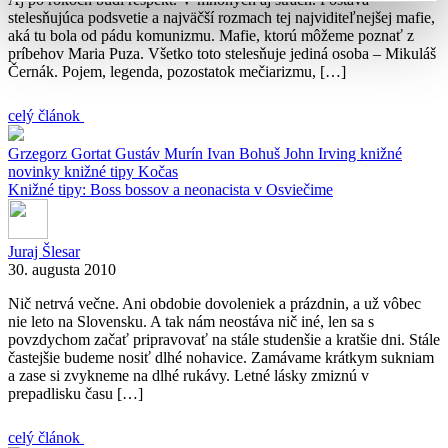
stelesňujúca podsvetie a najväčší rozmach tej najviditeľnejšej mafie,
aká tu bola od pádu komunizmu. Mafie, ktorú môžeme poznať z
príbehov Maria Puza. Všetko toto stelesňuje jediná osoba – Mikuláš
Černák. Pojem, legenda, pozostatok mečiarizmu, […]
celý článok
Grzegorz Gortat
Gustáv Murín
Ivan Bohuš
John Irving
knižné
novinky
knižné tipy
Kočas
Knižné tipy: Boss bossov a neonacista v Osviečime
Juraj Šlesar
30. augusta 2010
Nič netrvá večne. Ani obdobie dovoleniek a prázdnin, a už vôbec
nie leto na Slovensku. A tak nám neostáva nič iné, len sa s
povzdychom začať pripravovať na stále studenšie a kratšie dni. Stále
častejšie budeme nosiť dlhé nohavice. Zamávame krátkym sukniam
a zase si zvykneme na dlhé rukávy. Letné lásky zmiznú v
prepadlisku času […]
celý článok