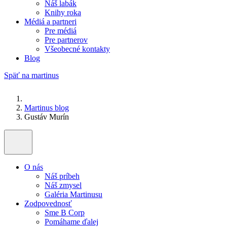
Náš labák
Knihy roka
Médiá a partneri
Pre médiá
Pre partnerov
Všeobecné kontakty
Blog
Späť na martinus
Martinus blog
Gustáv Murín
O nás
Náš príbeh
Náš zmysel
Galéria Martinusu
Zodpovednosť
Sme B Corp
Pomáhame ďalej