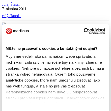
Juraj Šlesar
7. októbra 2011
celý článok
Dávid Kičín
Gustáv Murín
James Ellroy
Max Brooks
Mikuláš
Černák
Neuromancer
Richard Hammond
William Gibson
Knižné tipy: Svetová klasika, ktorá nenudí
Môžeme pracovať s cookies a kontaktnými údajmi?
Juraj Šlesar
Aby sme vedeli, ako sa na našom webe správate, a
8. novembra 2010
mohli vám zobraziť tie najlepšie tipy na knihy, zbierame
Tak a je to za nami! Len pred pár hodinami skončil najväčší knižný
cookies. Niektoré sú naozaj potrebné a bez nich by naša
veľtrh na Slovensku – Bibliotéka. Perfektná príležitosť, ako sa
stránka vôbec nefungovala. Okrem toho používame
stretnúť s našimi Martinusákmi. Napriek tomu, že sme štyri dni boli
analytické cookies, ktoré nám umožňujú zisťovať, ako
neustále na nohách a vysvetľovali, radili, snažili sa pomôcť, pýtali
sa a samozrejme aj pozorne počúvali, únava akoby nás obchádzala.
náš web funguje, a stále ho pre vás zlepšovať.
Podobné stretnutia […]
Personalizačné cookies nám dovoľujú prispôsobovať
stránku pre vašu lepšiu orientáciu. Marketingové cookies
celý článok
nám zas umožňujú zobrazenie relevantnej reklamy.
Gustáv Murín
rozhovor
Niektoré údaje zdieľame aj s tretími stranami. Veľmi by