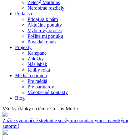
Zelený Martinus
Nerobíme rozdiely
Pridaj sa
Pridaj sa k nám
Aktuálne ponuky
Výberový proces
Pošlite mi ponuku
Povedali o nás
Projekty
Kampane
Záložky
Náš labák
Knihy roka
Médiá a partneri
Pre médiá
Pre partnerov
Všeobecné kontakty
Blog
Všetky články na tému: Gustáv Murín
Zažite výnimočné stretnutie so štyrmi populárnymi slovenskými
autormi!