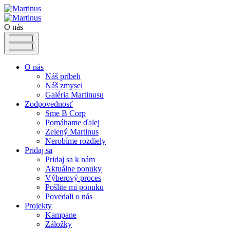
O nás
O nás
Náš príbeh
Náš zmysel
Galéria Martinusu
Zodpovednosť
Sme B Corp
Pomáhame ďalej
Zelený Martinus
Nerobíme rozdiely
Pridaj sa
Pridaj sa k nám
Aktuálne ponuky
Výberový proces
Pošlite mi ponuku
Povedali o nás
Projekty
Kampane
Záložky