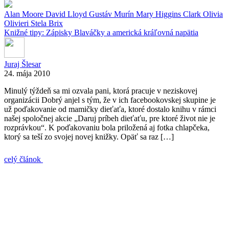
Alan Moore
David Lloyd
Gustáv Murín
Mary Higgins Clark
Olivia
Olivieri
Stela Brix
Knižné tipy: Zápisky Blaváčky a americká kráľovná napätia
Juraj Šlesar
24. mája 2010
Minulý týždeň sa mi ozvala pani, ktorá pracuje v neziskovej
organizácii Dobrý anjel s tým, že v ich facebookovskej skupine je
už poďakovanie od mamičky dieťaťa, ktoré dostalo knihu v rámci
našej spoločnej akcie „Daruj príbeh dieťaťu, pre ktoré život nie je
rozprávkou“. K poďakovaniu bola priložená aj fotka chlapčeka,
ktorý sa teší zo svojej novej knižky. Opäť sa raz […]
celý článok