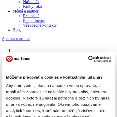
Náš labák
Knihy roka
Médiá a partneri
Pre médiá
Pre partnerov
Všeobecné kontakty
Blog
Späť na martinus
Martinus blog
Margaréta Cervanová
Môžeme pracovať s cookies a kontaktnými údajmi?
Aby sme vedeli, ako sa na našom webe správate, a
O nás
Náš príbeh
mohli vám zobraziť tie najlepšie tipy na knihy, zbierame
Náš zmysel
cookies. Niektoré sú naozaj potrebné a bez nich by naša
Galéria Martinusu
stránka vôbec nefungovala. Okrem toho používame
Zodpovednosť
Sme B Corp
analytické cookies, ktoré nám umožňujú zisťovať, ako
Pomáhame ďalej
náš web funguje, a stále ho pre vás zlepšovať.