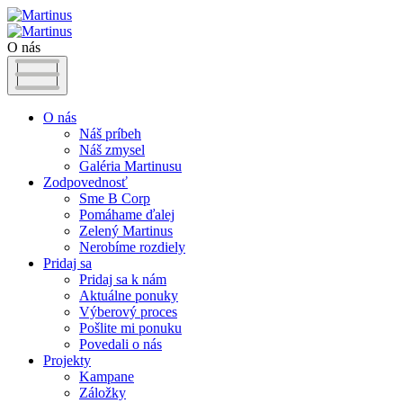
O nás
O nás
Náš príbeh
Náš zmysel
Galéria Martinusu
Zodpovednosť
Sme B Corp
Pomáhame ďalej
Zelený Martinus
Nerobíme rozdiely
Pridaj sa
Pridaj sa k nám
Aktuálne ponuky
Výberový proces
Pošlite mi ponuku
Povedali o nás
Projekty
Kampane
Záložky