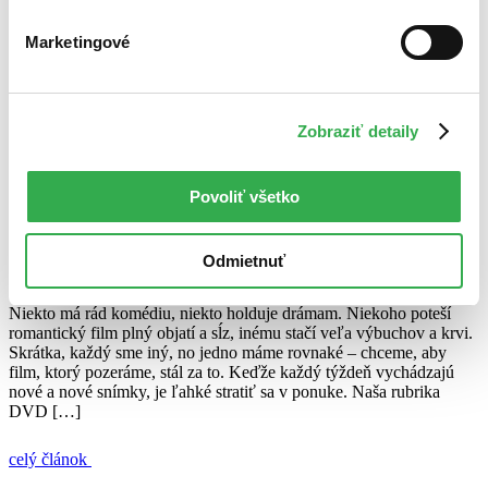
Ján Švihra
6. mája 2014
Marketingové
celý článok
Čarodejník Oz
DVD novinky
G.I.Joe 2: Odveta
Kolekcia
Zobraziť detaily
Kráľovský víkend
Mickey – Továreň na smiech
Nádherné bytosti
Oz
Smrtonosná pasca
DVD tipy: Kúzla, láska a strhujúce napätie
Povoliť všetko
Ján Švihra
Odmietnuť
26. júna 2013
Niekto má rád komédiu, niekto holduje drámam. Niekoho poteší
romantický film plný objatí a sĺz, inému stačí veľa výbuchov a krvi.
Skrátka, každý sme iný, no jedno máme rovnaké – chceme, aby
film, ktorý pozeráme, stál za to. Keďže každý týždeň vychádzajú
nové a nové snímky, je ľahké stratiť sa v ponuke. Naša rubrika
DVD […]
celý článok