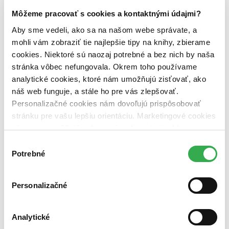
Zelený Martinus
Nerobíme rozdiely
Môžeme pracovať s cookies a kontaktnými údajmi?
Pridaj sa
Aby sme vedeli, ako sa na našom webe správate, a
Pridaj sa k nám
Aktuálne ponuky
mohli vám zobraziť tie najlepšie tipy na knihy, zbierame
Výberový proces
cookies. Niektoré sú naozaj potrebné a bez nich by naša
Pošlite mi ponuku
stránka vôbec nefungovala. Okrem toho používame
Povedali o nás
Projekty
analytické cookies, ktoré nám umožňujú zisťovať, ako
Kampane
náš web funguje, a stále ho pre vás zlepšovať.
Záložky
Personalizačné cookies nám dovoľujú prispôsobovať
Náš labák
Knihy roka
stránku pre vašu lepšiu orientáciu. Marketingové cookies
Médiá a partneri
nám zas umožňujú zobrazenie relevantnej reklamy.
Pre médiá
Niektoré údaje zdieľame aj s tretími stranami. Veľmi by
Pre partnerov
Výber
Všeobecné kontakty
nám pomohlo, keby sme mohli používať všetky tieto
Potrebné
súhlasu
Blog
cookies. Ďakujeme!
Všetky články na tému: Oz
Personalizačné
Filmové tipy: Škandalózne, šokujúce i duši lahodiace filmy
prichádzajú!
Analytické