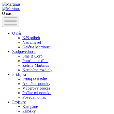
O nás
O nás
Náš príbeh
Náš zmysel
Galéria Martinusu
Zodpovednosť
Sme B Corp
Pomáhame ďalej
Zelený Martinus
Nerobíme rozdiely
Pridaj sa
Pridaj sa k nám
Aktuálne ponuky
Výberový proces
Pošlite mi ponuku
Povedali o nás
Projekty
Kampane
Záložky