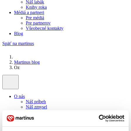
Náš labák
Knihy roka
Médiá a partneri
Pre médiá
Pre partnerov
Všeobecné kontakty
Blog
Späť na martinus
Martinus blog
Oz
O nás
Náš príbeh
Náš zmysel
Galéria Martinusu
Zodpovednosť
Sme B Corp
Pomáhame ďalej