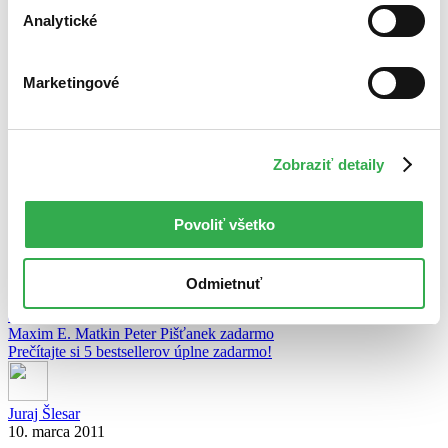
Tipy na e-knihy: Prečítajte si skvelé bestsellery! Obzvlášť, keď sú
Analytické
zadarmo… :-)
Marketingové
Juraj Šlesar
14. marca 2011
O elektronických knihách sa hovorí stále viac a viac. Mnohí sa im
však bránia. Chýba im pocit, aký zažívajú, keď otvoria klasickú,
Zobraziť detaily
papierovú knihu. Na druhú stranu e-knihy ponúkajú výhody, ktoré
tu ešte neboli. A za vyskúšanie nič nedáte. Aspoň nie teraz, keď si
môžete prečítať päť vynikajúcich bestsellerov úplne zadarmo!
Povoliť všetko
Pozrite si zoznam románov, […]
celý článok
Odmietnuť
akcia
Barbora Kardošová
Dominik Dán
eknihy
Juraj Červenák
Maxim E. Matkin
Peter Pišťanek
zadarmo
Prečítajte si 5 bestsellerov úplne zadarmo!
Juraj Šlesar
10. marca 2011