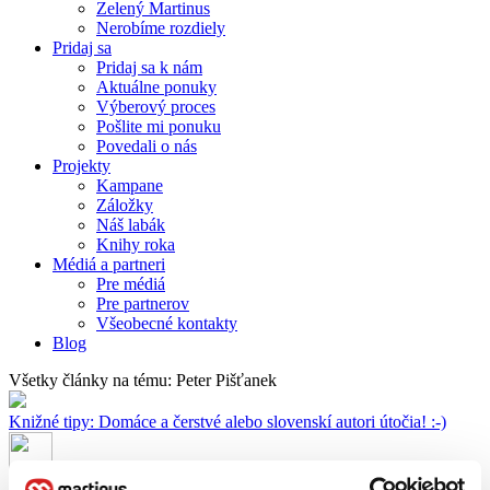
Zelený Martinus
Nerobíme rozdiely
Pridaj sa
Pridaj sa k nám
Aktuálne ponuky
Výberový proces
Pošlite mi ponuku
Povedali o nás
Projekty
Kampane
Záložky
Náš labák
Knihy roka
Médiá a partneri
Pre médiá
Pre partnerov
Všeobecné kontakty
Blog
Všetky články na tému: Peter Pišťanek
Knižné tipy: Domáce a čerstvé alebo slovenskí autori útočia! :-)
Juraj Šlesar