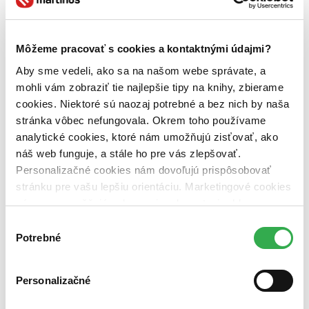
6. novembra 2014
celý článok
Môžeme pracovať s cookies a kontaktnými údajmi?
Andrzej Sapkowski
Antti Tuomainen
Chuck Palahniuk
Dušan
Aby sme vedeli, ako sa na našom webe správate, a
Taragel
knižné tipy
Mari Jungstedtová
Meir Shalev
Peter Pišťanek
mohli vám zobraziť tie najlepšie tipy na knihy, zbierame
Knižné tipy: Nálož kvalitného čítania!
cookies. Niektoré sú naozaj potrebné a bez nich by naša
stránka vôbec nefungovala. Okrem toho používame
analytické cookies, ktoré nám umožňujú zisťovať, ako
Juraj Šlesar
23. apríla 2012
náš web funguje, a stále ho pre vás zlepšovať.
Personalizačné cookies nám dovoľujú prispôsobovať
Neustále vychádzajú nové a nové knihy, vďaka čomu je veľmi
ľahké prehliadnuť tie, ktoré skutočne stoja za pozornosť. A práve
stránku pre vašu lepšiu orientáciu. Marketingové cookies
preto vám každý týždeň prinášame výber titulov, ktoré stoja za vašu
nám zas umožňujú zobrazenie relevantnej reklamy.
pozornosť. Pozrite sa každý pondelok na novinky minulého týždňa
Niektoré údaje zdieľame aj s tretími stranami. Veľmi by
a nezabudnite si ich pridať do svojich wishlistov. Prehliadnuť dobrú
Výber
knihu je až príliš jednoduché.
nám pomohlo, keby sme mohli používať všetky tieto
Potrebné
súhlasu
cookies. Ďakujeme!
celý článok
Personalizačné
akcia
Barbora Kardošová
Dominik Dán
eknihy
Juraj Červenák
Maxim E. Matkin
Peter Pišťanek
zadarmo