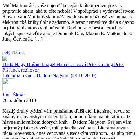
Milí Martinusáci, vaše najobľúbenejšie kníhkupectvo pre vás
pripravilo akciu, aká tu ešte nebola! V spolupráci s vydavateľstvom
Slovart vám Martinus.sk prináša exkluzívnu možnosť vychutnať si
elektronické knihy úplne zadarmo. A teraz nemyslíme diela s dávno
neplatnými autorskými právami! Bavíme sa o bestselleroch od
takých spisovateľov ako je Dominik Dán, Maxim E. Matkin alebo
Juraj Červenák. […]
celý článok
Dado Nagy
Dušan Taragel
Hana Lasicová
Peter Getting
Peter
Pišťanek
rozhovor
Literárna revue s Dadom Nagyom (29.10.2010)
Juraj Šlesar
29. októbra 2010
Každý druhý týždeň vám prinášame ďalší diel Literárnej revue so
známym slovenským moderátorom, odborníkom na literatúru, ale
hlavne milovníkom dobrých kníh – Dadom Nagyom. Prajem vám
príjemný piatkový večer, milí priatelia, začína sa Literárna revue
rádia Slovensko, dnes venovaná susedským vzťahom. Na túto tému
som pre vás vybral tri súťažné ukážky z nových aj starších