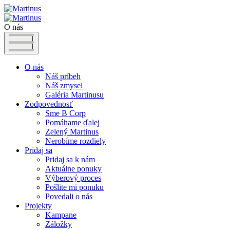
O nás
O nás
Náš príbeh
Náš zmysel
Galéria Martinusu
Zodpovednosť
Sme B Corp
Pomáhame ďalej
Zelený Martinus
Nerobíme rozdiely
Pridaj sa
Pridaj sa k nám
Aktuálne ponuky
Výberový proces
Pošlite mi ponuku
Povedali o nás
Projekty
Kampane
Záložky