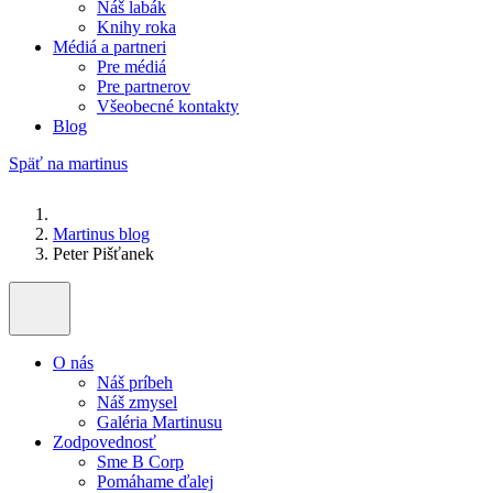
Náš labák
Knihy roka
Médiá a partneri
Pre médiá
Pre partnerov
Všeobecné kontakty
Blog
Späť na martinus
Martinus blog
Peter Pišťanek
O nás
Náš príbeh
Náš zmysel
Galéria Martinusu
Zodpovednosť
Sme B Corp
Pomáhame ďalej