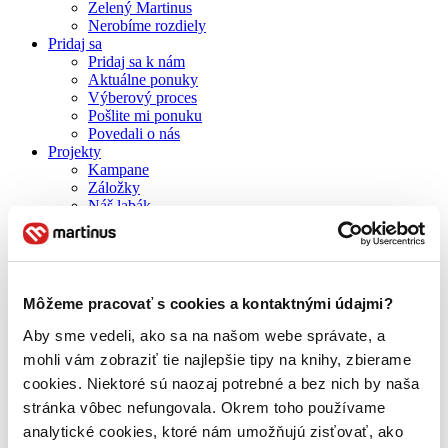
Zelený Martinus
Nerobíme rozdiely
Pridaj sa
Pridaj sa k nám
Aktuálne ponuky
Výberový proces
Pošlite mi ponuku
Povedali o nás
Projekty
Kampane
Záložky
Náš labák
Knihy roka
Médiá a partneri
Pre médiá
Pre partnerov
Všeobecné kontakty
Môžeme pracovať s cookies a kontaktnými údajmi?
Blog
Aby sme vedeli, ako sa na našom webe správate, a
Všetky články na tému: prieskum
mohli vám zobraziť tie najlepšie tipy na knihy, zbierame
cookies. Niektoré sú naozaj potrebné a bez nich by naša
Väčšina Američanov sa papierových kníh kvôli e-knihám nevzdala
stránka vôbec nefungovala. Okrem toho používame
analytické cookies, ktoré nám umožňujú zisťovať, ako
Juraj Šlesar