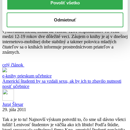
Povoliť všetko
Róbert Dyda
11. januára 2013
Odmietnuť
Podľa čoho si deti a mládež vyberajú knihy? Nemecká štúdia
stuttgartského Inštitútu pre komunikáciu, ktorá sa zoberala
využívaním médií, zistila na vzorke 1201 respondentov vo veku
medzi 12-19 rokov dve dôležité veci. Záujem o knihy je aj v dnešnej
internetovo-mobilnej dobe stabilný a takmer polovica mladých
čitateľov sa o knihách informuje prostredníctvom priateľov a
známych.
celý článok
e-knihy
prieskum
učebnice
Americkí študenti by sa vzdali sexu, ak by ich to zbavilo nutnosti
nosiť učebnice
Juraj Šlesar
29. júla 2011
Tak a je to tu! Najnovší výskum potvrdil to, čo sme už dávno všetci
tušili! Lenivosť študentov je väčšia ako ich libido! Podľa štúdie,
ktorú spracovala softvérová firma Kno, americkí študenti nenávidia