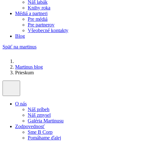
Náš labák
Knihy roka
Médiá a partneri
Pre médiá
Pre partnerov
Všeobecné kontakty
Blog
Späť na martinus
Martinus blog
Prieskum
O nás
Náš príbeh
Náš zmysel
Galéria Martinusu
Zodpovednosť
Sme B Corp
Pomáhame ďalej