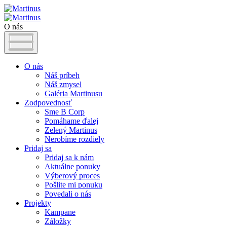
O nás
O nás
Náš príbeh
Náš zmysel
Galéria Martinusu
Zodpovednosť
Sme B Corp
Pomáhame ďalej
Zelený Martinus
Nerobíme rozdiely
Pridaj sa
Pridaj sa k nám
Aktuálne ponuky
Výberový proces
Pošlite mi ponuku
Povedali o nás
Projekty
Kampane
Záložky