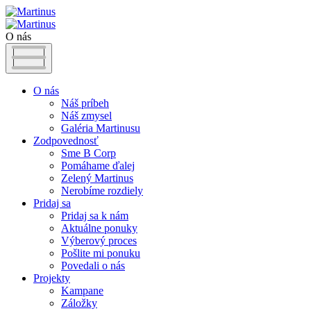
O nás
O nás
Náš príbeh
Náš zmysel
Galéria Martinusu
Zodpovednosť
Sme B Corp
Pomáhame ďalej
Zelený Martinus
Nerobíme rozdiely
Pridaj sa
Pridaj sa k nám
Aktuálne ponuky
Výberový proces
Pošlite mi ponuku
Povedali o nás
Projekty
Kampane
Záložky