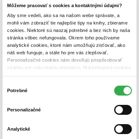
Zelený Martinus
Môžeme pracovať s cookies a kontaktnými údajmi?
Nerobíme rozdiely
Pridaj sa
Aby sme vedeli, ako sa na našom webe správate, a
Pridaj sa k nám
mohli vám zobraziť tie najlepšie tipy na knihy, zbierame
Aktuálne ponuky
cookies. Niektoré sú naozaj potrebné a bez nich by naša
Výberový proces
Pošlite mi ponuku
stránka vôbec nefungovala. Okrem toho používame
Povedali o nás
analytické cookies, ktoré nám umožňujú zisťovať, ako
Projekty
náš web funguje, a stále ho pre vás zlepšovať.
Kampane
Záložky
Personalizačné cookies nám dovoľujú prispôsobovať
Náš labák
stránku pre vašu lepšiu orientáciu. Marketingové cookies
Knihy roka
nám zas umožňujú zobrazenie relevantnej reklamy.
Médiá a partneri
Pre médiá
Niektoré údaje zdieľame aj s tretími stranami. Veľmi by
Výber
Pre partnerov
nám pomohlo, keby sme mohli používať všetky tieto
Potrebné
súhlasu
Všeobecné kontakty
cookies. Ďakujeme!
Blog
Všetky články na tému: Slawomir Mrožek
Personalizačné
Literárna revue s Dadom Nagyom (3.1.2010)
Analytické
Juraj Šlesar