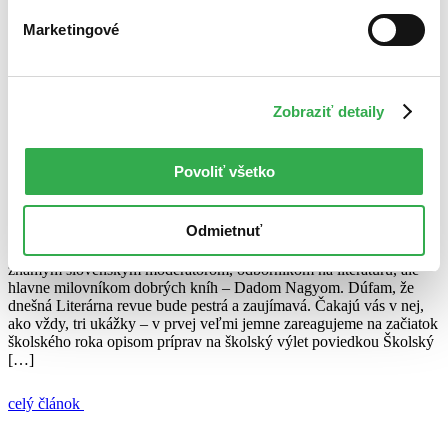
3. januára 2010
Marketingové
celý článok
Dado Nagy
Daniel Hevier
Jaroslav Hašek
rozhovor
Slawomir
Zobraziť detaily
Mrožek
Literárna revue s Dadom Nagyom (13.9.2009)
Povoliť všetko
Juraj Šlesar
13. septembra 2009
Odmietnuť
Každý druhý týždeň vám prinášame ďalší diel Literárnej revue so
známym slovenským moderátorom, odborníkom na literatúru, ale
hlavne milovníkom dobrých kníh – Dadom Nagyom. Dúfam, že
dnešná Literárna revue bude pestrá a zaujímavá. Čakajú vás v nej,
ako vždy, tri ukážky – v prvej veľmi jemne zareagujeme na začiatok
školského roka opisom príprav na školský výlet poviedkou Školský
[…]
celý článok