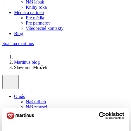
Náš labák
Knihy roka
Médiá a partneri
Pre médiá
Pre partnerov
Všeobecné kontakty
Blog
Späť na martinus
Martinus blog
Slawomir Mrožek
O nás
Náš príbeh
Náš zmysel
Galéria Martinusu
Zodpovednosť
Sme B Corp
Pomáhame ďalej