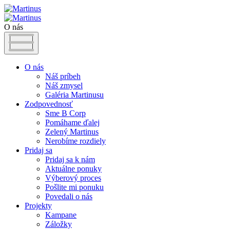
O nás
O nás
Náš príbeh
Náš zmysel
Galéria Martinusu
Zodpovednosť
Sme B Corp
Pomáhame ďalej
Zelený Martinus
Nerobíme rozdiely
Pridaj sa
Pridaj sa k nám
Aktuálne ponuky
Výberový proces
Pošlite mi ponuku
Povedali o nás
Projekty
Kampane
Záložky