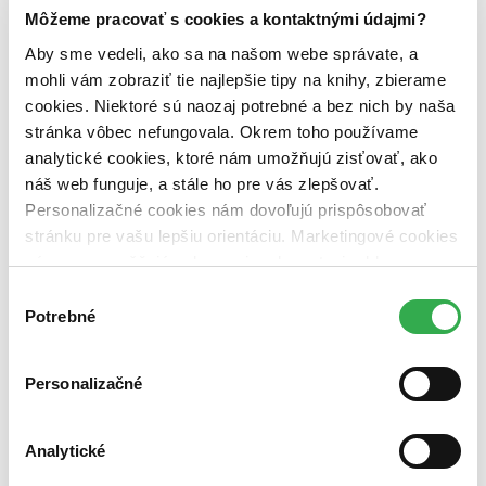
Zelený Martinus
Môžeme pracovať s cookies a kontaktnými údajmi?
Nerobíme rozdiely
Pridaj sa
Aby sme vedeli, ako sa na našom webe správate, a
Pridaj sa k nám
mohli vám zobraziť tie najlepšie tipy na knihy, zbierame
Aktuálne ponuky
cookies. Niektoré sú naozaj potrebné a bez nich by naša
Výberový proces
Pošlite mi ponuku
stránka vôbec nefungovala. Okrem toho používame
Povedali o nás
analytické cookies, ktoré nám umožňujú zisťovať, ako
Projekty
náš web funguje, a stále ho pre vás zlepšovať.
Kampane
Záložky
Personalizačné cookies nám dovoľujú prispôsobovať
Náš labák
stránku pre vašu lepšiu orientáciu. Marketingové cookies
Knihy roka
nám zas umožňujú zobrazenie relevantnej reklamy.
Médiá a partneri
Pre médiá
Niektoré údaje zdieľame aj s tretími stranami. Veľmi by
Výber
Pre partnerov
nám pomohlo, keby sme mohli používať všetky tieto
Potrebné
súhlasu
Všeobecné kontakty
cookies. Ďakujeme!
Blog
Všetky články na tému: Stephen Leacock
Personalizačné
Literárna revue s Dadom Nagyom (20.12.2009)
Analytické
Juraj Šlesar