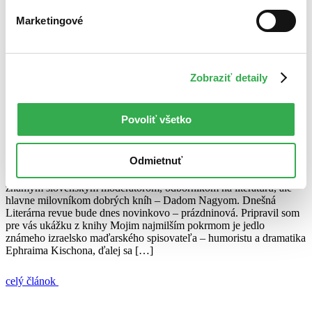
20. decembra 2009
Marketingové
celý článok
Dado Nagy
Ephraim Kischon
Gene Brewer
Pavol Dvořák
rozhovor
Zobraziť detaily
Stephen Leacock
Literárna revue s Dadom Nagyom (19.7.2009)
Povoliť všetko
Juraj Šlesar
19. júla 2009
Odmietnuť
Každý druhý týždeň vám prinášame ďalší diel Literárnej revue so
známym slovenským moderátorom, odborníkom na literatúru, ale
hlavne milovníkom dobrých kníh – Dadom Nagyom. Dnešná
Literárna revue bude dnes novinkovo – prázdninová. Pripravil som
pre vás ukážku z knihy Mojim najmilším pokrmom je jedlo
známeho izraelsko maďarského spisovateľa – humoristu a dramatika
Ephraima Kischona, ďalej sa […]
celý článok