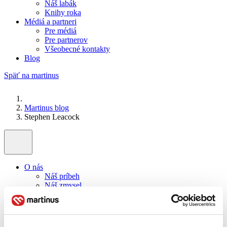
Náš labák
Knihy roka
Médiá a partneri
Pre médiá
Pre partnerov
Všeobecné kontakty
Blog
Späť na martinus
Martinus blog
Stephen Leacock
O nás
Náš príbeh
Náš zmysel
Galéria Martinusu
Zodpovednosť
Sme B Corp
Pomáhame ďalej