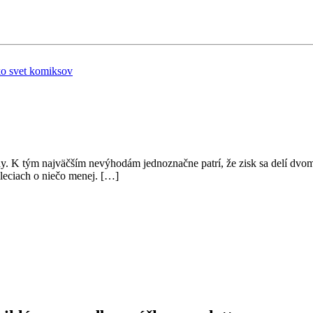
ko
svet komiksov
ody. K tým najväčším nevýhodám jednoznačne patrí, že zisk sa delí dv
 pleciach o niečo menej. […]