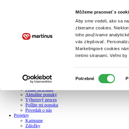
Môžeme pracovať s cooki
O nás
Aby sme vedeli, ako sa na 
zbierame cookies. Niektor
toho používame analytické
O nás
vás zlepšovať. Personaliz
Náš príbeh
Náš zmysel
Marketingové cookies nám 
Galéria Martinusu
tretími stranami. Veľmi b
Zodpovednosť
Sme B Corp
Pomáhame ďalej
Zelený Martinus
Výber
Potrebné
P
Nerobíme rozdiely
súhlasu
Pridaj sa
Pridaj sa k nám
Aktuálne ponuky
Výberový proces
Pošlite mi ponuku
Povedali o nás
Projekty
Kampane
Záložky