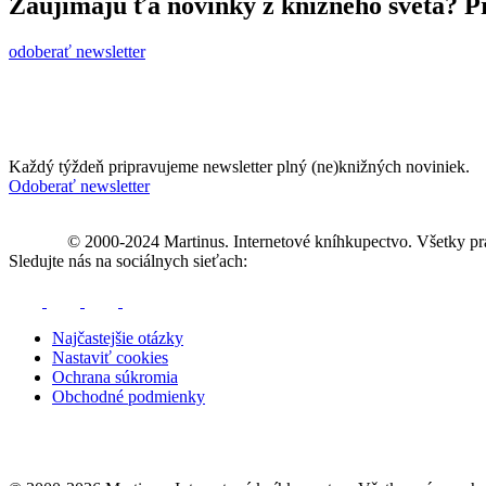
Zaujímajú ťa novinky z knižného sveta? Pr
odoberať newsletter
Každý týždeň pripravujeme newsletter plný (ne)knižných noviniek.
Odoberať newsletter
© 2000-2024 Martinus. Internetové kníhkupectvo. Všetky pr
Sledujte nás na sociálnych sieťach:
Najčastejšie otázky
Nastaviť cookies
Ochrana súkromia
Obchodné podmienky