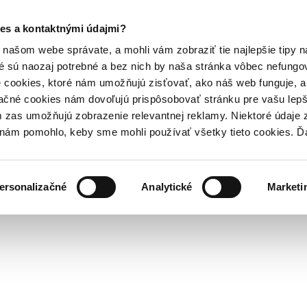
es a kontaktnými údajmi?
našom webe správate, a mohli vám zobraziť tie najlepšie tipy n
é sú naozaj potrebné a bez nich by naša stránka vôbec nefung
 cookies, ktoré nám umožňujú zisťovať, ako náš web funguje, a 
ačné cookies nám dovoľujú prispôsobovať stránku pre vašu lepši
zas umožňujú zobrazenie relevantnej reklamy. Niektoré údaje z
y nám pomohlo, keby sme mohli používať všetky tieto cookies. 
ersonalizačné
Analytické
Marketi