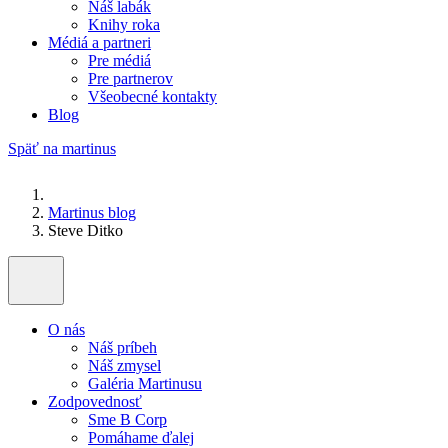
Náš labák
Knihy roka
Médiá a partneri
Pre médiá
Pre partnerov
Všeobecné kontakty
Blog
Späť na martinus
Martinus blog
Steve Ditko
O nás
Náš príbeh
Náš zmysel
Galéria Martinusu
Zodpovednosť
Sme B Corp
Pomáhame ďalej