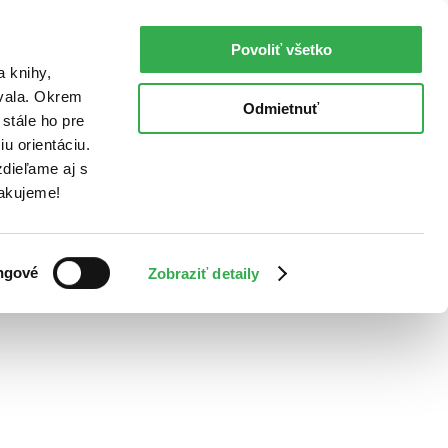
Povoliť všetko
a knihy,
ovala. Okrem
Odmietnuť
stále ho pre
u orientáciu.
dieľame aj s
Ďakujeme!
ngové
Zobraziť detaily