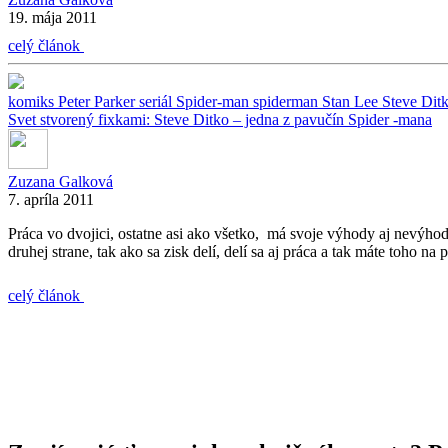
19. mája 2011
celý článok
komiks
Peter Parker
seriál
Spider-man
spiderman
Stan Lee
Steve Dit
Svet stvorený fixkami: Steve Ditko – jedna z pavučín Spider -mana
Zuzana Galková
7. apríla 2011
Práca vo dvojici, ostatne asi ako všetko, má svoje výhody aj nevýh
druhej strane, tak ako sa zisk delí, delí sa aj práca a tak máte toho na
celý článok