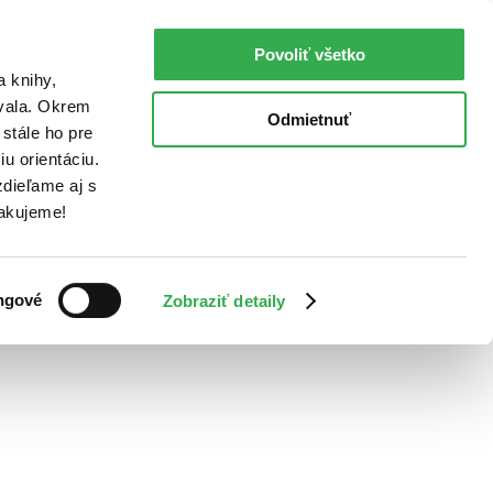
Povoliť všetko
a knihy,
ovala. Okrem
Odmietnuť
stále ho pre
u orientáciu.
dieľame aj s
Ďakujeme!
ngové
Zobraziť detaily