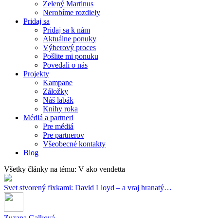
Zelený Martinus
Nerobíme rozdiely
Pridaj sa
Pridaj sa k nám
Aktuálne ponuky
Výberový proces
Pošlite mi ponuku
Povedali o nás
Projekty
Kampane
Záložky
Náš labák
Knihy roka
Médiá a partneri
Pre médiá
Pre partnerov
Všeobecné kontakty
Blog
Všetky články na tému: V ako vendetta
Svet stvorený fixkami: David Lloyd – a vraj hranatý…
Zuzana Galková