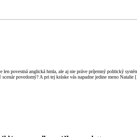
len povestná anglická hmla, ale aj nie práve príjemný politický systém.
ý scenár povedomý? A pri tej kráske vás napadne jedine meno Natalie 