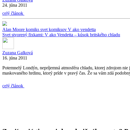
24. júna 2011
celý článok
Alan Moore
komiks
svet komiksov
V ako vendetta
Svet stvorený fixkami: V ako Vendetta – kúsok britského chladu
Zuzana Galková
16. júna 2011
Potemnelý Londýn, nepríjemná atmosféra chladu, ktorej zdrojom nie je 
maskovaného hrdinu, ktorý príde v pravý čas. Že sa vám zdá podobn
celý článok