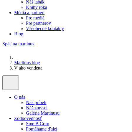
Náš labák
Knihy roka
Médiá a partneri
Pre médiá
Pre partnerov
Všeobecné kontakty
Blog
Späť na martinus
Martinus blog
V ako vendetta
O nás
Náš príbeh
Náš zmysel
Galéria Martinusu
Zodpovednosť
Sme B Corp
Pomáhame ďalej