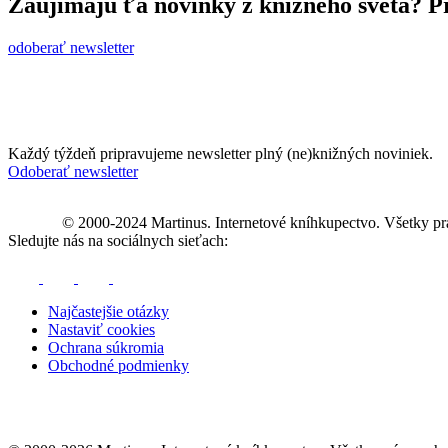
Zaujímajú ťa novinky z knižného sveta? Pr
odoberať newsletter
Každý týždeň pripravujeme newsletter plný (ne)knižných noviniek.
Odoberať newsletter
© 2000-2024 Martinus. Internetové kníhkupectvo. Všetky pr
Sledujte nás na sociálnych sieťach:
Najčastejšie otázky
Nastaviť cookies
Ochrana súkromia
Obchodné podmienky