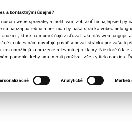
es a kontaktnými údajmi?
našom webe správate, a mohli vám zobraziť tie najlepšie tipy n
é sú naozaj potrebné a bez nich by naša stránka vôbec nefung
 cookies, ktoré nám umožňujú zisťovať, ako náš web funguje, a 
ačné cookies nám dovoľujú prispôsobovať stránku pre vašu lepši
zas umožňujú zobrazenie relevantnej reklamy. Niektoré údaje z
y nám pomohlo, keby sme mohli používať všetky tieto cookies. 
ersonalizačné
Analytické
Marketi