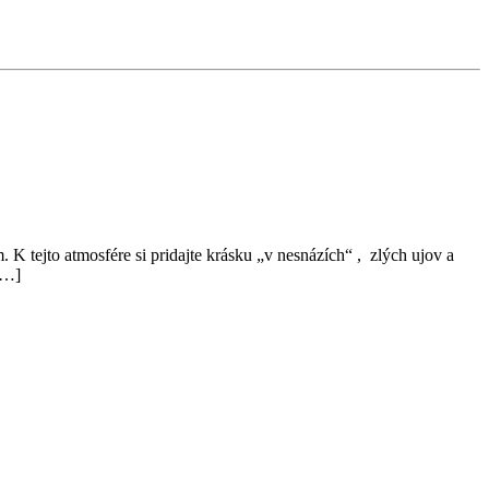
 K tejto atmosfére si pridajte krásku „v nesnázích“ , zlých ujov a
[…]