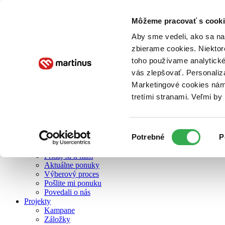
Môžeme pracovať s cooki
O nás
Aby sme vedeli, ako sa na 
zbierame cookies. Niektor
toho používame analytické
O nás
vás zlepšovať. Personaliz
Náš príbeh
Náš zmysel
Marketingové cookies nám 
Galéria Martinusu
tretími stranami. Veľmi b
Zodpovednosť
Sme B Corp
Pomáhame ďalej
Zelený Martinus
Výber
Potrebné
P
Nerobíme rozdiely
súhlasu
Pridaj sa
Pridaj sa k nám
Aktuálne ponuky
Výberový proces
Pošlite mi ponuku
Povedali o nás
Projekty
Kampane
Záložky