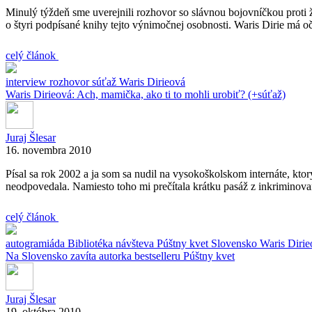
Minulý týždeň sme uverejnili rozhovor so slávnou bojovníčkou proti 
o štyri podpísané knihy tejto výnimočnej osobnosti. Waris Dirie má 
celý článok
interview
rozhovor
súťaž
Waris Dirieová
Waris Dirieová: Ach, mamička, ako ti to mohli urobiť? (+súťaž)
Juraj Šlesar
16. novembra 2010
Písal sa rok 2002 a ja som sa nudil na vysokoškolskom internáte, kto
neodpovedala. Namiesto toho mi prečítala krátku pasáž z inkriminovane
celý článok
autogramiáda
Bibliotéka
návšteva
Púštny kvet
Slovensko
Waris Dirie
Na Slovensko zavíta autorka bestselleru Púštny kvet
Juraj Šlesar
19. októbra 2010