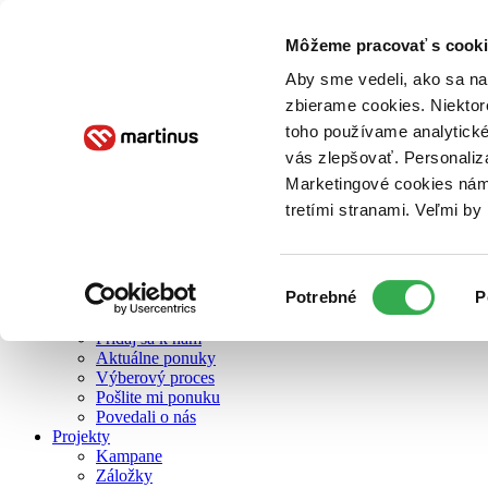
Môžeme pracovať s cooki
O nás
Aby sme vedeli, ako sa na 
zbierame cookies. Niektor
toho používame analytické
O nás
vás zlepšovať. Personaliz
Náš príbeh
Náš zmysel
Marketingové cookies nám 
Galéria Martinusu
tretími stranami. Veľmi b
Zodpovednosť
Sme B Corp
Pomáhame ďalej
Zelený Martinus
Výber
Potrebné
P
Nerobíme rozdiely
súhlasu
Pridaj sa
Pridaj sa k nám
Aktuálne ponuky
Výberový proces
Pošlite mi ponuku
Povedali o nás
Projekty
Kampane
Záložky