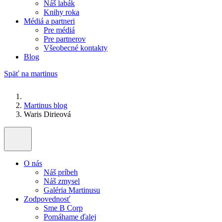
Náš labák
Knihy roka
Médiá a partneri
Pre médiá
Pre partnerov
Všeobecné kontakty
Blog
Späť na martinus
Martinus blog
Waris Dirieová
O nás
Náš príbeh
Náš zmysel
Galéria Martinusu
Zodpovednosť
Sme B Corp
Pomáhame ďalej