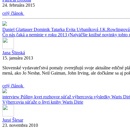
24. februára 2015
celý článok
Daniel Glattauer
Dominik Tatarka
Evita Urbaníková
J.K.Rowlingov
Čo nás čaká a neminie v roku 2013 (Najväčšie knižné novinky tohto 
Jana Šlinská
15. januára 2013
Slovenské vydavateľstvá pomaly zverejňujú svoje aktuálne edičné plá
mená, ako Jo Nesbø, Neil Gaiman, John Irving, ale dočkáme sa aj po
celý článok
interview
Púštny kvet
rozhovor
súťaž
výhercovia
výsledky
Waris Dir
Výhercovia súťaže o štyri knihy Waris Dirie
Juraj Šlesar
23. novembra 2010