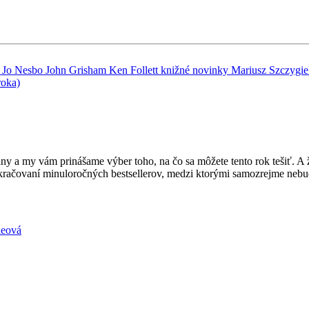
á
Jo Nesbo
John Grisham
Ken Follett
knižné novinky
Mariusz Szczygie
roka)
ny a my vám prinášame výber toho, na čo sa môžete tento rok tešiť. A
kračovaní minuloročných bestsellerov, medzi ktorými samozrejme nebu
ieová