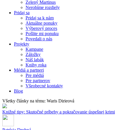
Zelený Martinus
Nerobíme rozdiely
Pridaj sa
Pridaj sa k nám
Aktuálne ponuky
Výberový proces
Pošlite mi ponuku
Povedali o nás
Projekty
Kampane
Záložky
Náš labák
Knihy roka
Médiá a partneri
Pre médiá
Pre partnerov
Všeobecné kontakty
Blog
Všetky články na tému: Waris Dirieová
Knižné tipy: Skutočné príbehy a pokračovanie úspešnej krimi
Patrícia Drobná