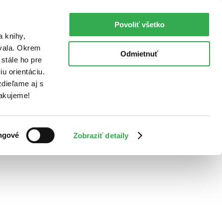
Povoliť všetko
a knihy,
ovala. Okrem
Odmietnuť
stále ho pre
u orientáciu.
dieľame aj s
Ďakujeme!
ngové
Zobraziť detaily