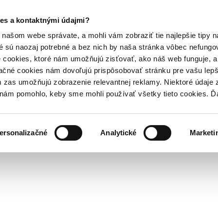
es a kontaktnými údajmi?
našom webe správate, a mohli vám zobraziť tie najlepšie tipy n
é sú naozaj potrebné a bez nich by naša stránka vôbec nefung
 cookies, ktoré nám umožňujú zisťovať, ako náš web funguje, a 
ačné cookies nám dovoľujú prispôsobovať stránku pre vašu lepši
zas umožňujú zobrazenie relevantnej reklamy. Niektoré údaje z
y nám pomohlo, keby sme mohli používať všetky tieto cookies. 
ersonalizačné
Analytické
Marketi