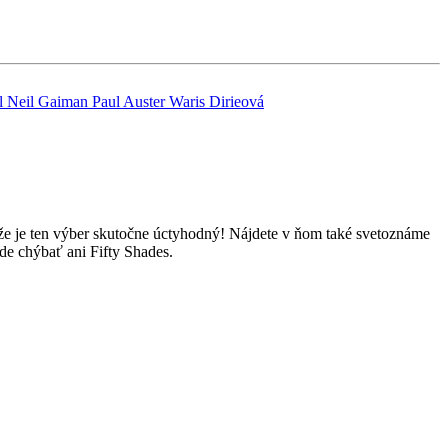
l
Neil Gaiman
Paul Auster
Waris Dirieová
 že je ten výber skutočne úctyhodný! Nájdete v ňom také svetoznáme
de chýbať ani Fifty Shades.