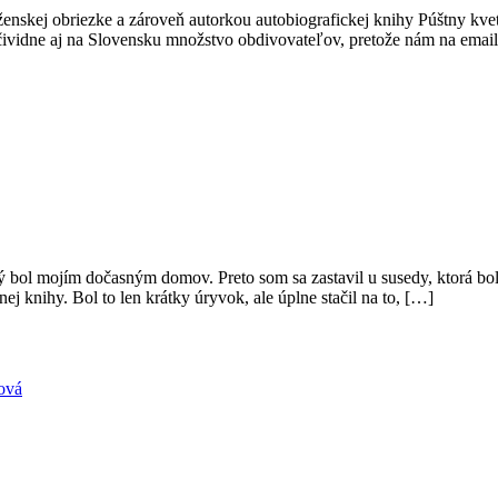
ženskej obriezke a zároveň autorkou autobiografickej knihy Púštny kve
očividne aj na Slovensku množstvo obdivovateľov, pretože nám na emai
rý bol mojím dočasným domov. Preto som sa zastavil u susedy, ktorá bol
j knihy. Bol to len krátky úryvok, ale úplne stačil na to, […]
ová