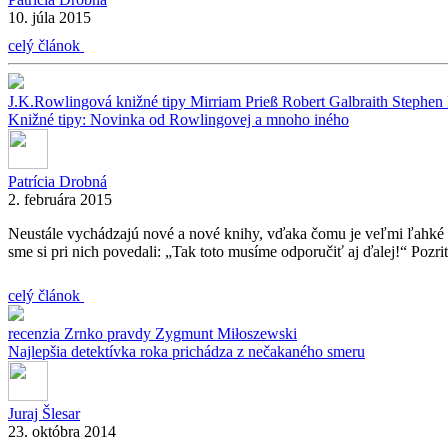
10. júla 2015
celý článok
J.K.Rowlingová
knižné tipy
Mirriam Prieß
Robert Galbraith
Stephen
Knižné tipy: Novinka od Rowlingovej a mnoho iného
Patrícia Drobná
2. februára 2015
Neustále vychádzajú nové a nové knihy, vďaka čomu je veľmi ľahké pre
sme si pri nich povedali: „Tak toto musíme odporučiť aj ďalej!“ Pozr
celý článok
recenzia
Zrnko pravdy
Zygmunt Miłoszewski
Najlepšia detektívka roka prichádza z nečakaného smeru
Juraj Šlesar
23. októbra 2014