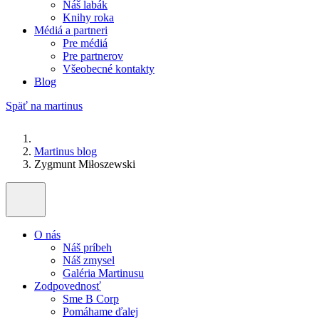
Náš labák
Knihy roka
Médiá a partneri
Pre médiá
Pre partnerov
Všeobecné kontakty
Blog
Späť na martinus
Martinus blog
Zygmunt Miłoszewski
O nás
Náš príbeh
Náš zmysel
Galéria Martinusu
Zodpovednosť
Sme B Corp
Pomáhame ďalej