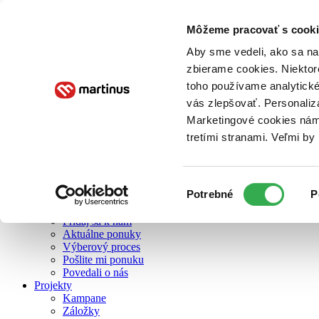
Môžeme pracovať s cooki
O nás
Aby sme vedeli, ako sa na 
zbierame cookies. Niektor
toho používame analytické
O nás
vás zlepšovať. Personaliz
Náš príbeh
Náš zmysel
Marketingové cookies nám 
Galéria Martinusu
tretími stranami. Veľmi b
Zodpovednosť
Sme B Corp
Pomáhame ďalej
Zelený Martinus
Výber
Potrebné
P
Nerobíme rozdiely
súhlasu
Pridaj sa
Pridaj sa k nám
Aktuálne ponuky
Výberový proces
Pošlite mi ponuku
Povedali o nás
Projekty
Kampane
Záložky