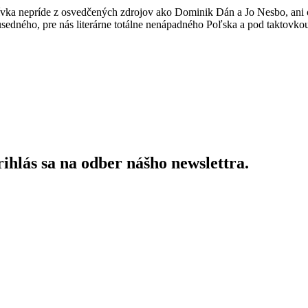
ívka nepríde z osvedčených zdrojov ako Dominik Dán a Jo Nesbo, ani od
susedného, pre nás literárne totálne nenápadného Poľska a pod taktovk
ihlás sa na odber nášho newslettra.