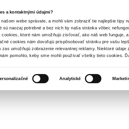
es a kontaktnými údajmi?
našom webe správate, a mohli vám zobraziť tie najlepšie tipy n
é sú naozaj potrebné a bez nich by naša stránka vôbec nefung
 cookies, ktoré nám umožňujú zisťovať, ako náš web funguje, a 
ačné cookies nám dovoľujú prispôsobovať stránku pre vašu lepši
zas umožňujú zobrazenie relevantnej reklamy. Niektoré údaje z
y nám pomohlo, keby sme mohli používať všetky tieto cookies. 
ersonalizačné
Analytické
Marketi