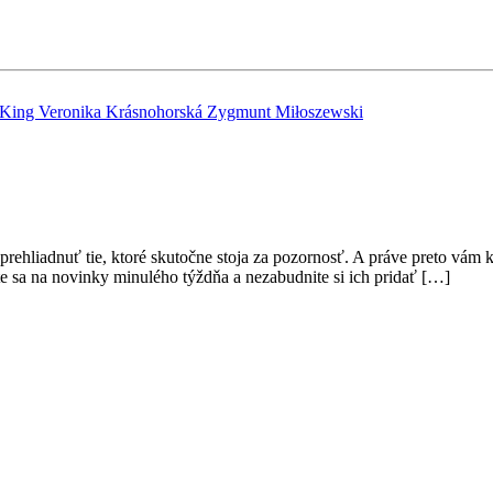
 King
Veronika Krásnohorská
Zygmunt Miłoszewski
hliadnuť tie, ktoré skutočne stoja za pozornosť. A práve preto vám kaž
ite sa na novinky minulého týždňa a nezabudnite si ich pridať […]