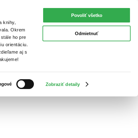
Povoliť všetko
a knihy,
ovala. Okrem
Odmietnuť
stále ho pre
u orientáciu.
dieľame aj s
Ďakujeme!
ngové
Zobraziť detaily