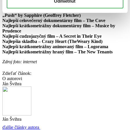
ocenených filmov na DVD. Určite vás budeme informovať.
Odmietnuť
Najlepší adaptovaný scenár – Precious: Based on the novel
„Push“ by Sapphire (Geoffrey Fletcher)
Najlepší celovečerný dokumentárny film – The Cove
Najlepší krátkometrážny dokumentárny film – Musice by
Prudence
Najlepší cudzojazyčný film – A Secret in Their Eye
Najlepšia skladba – Crazy Heart (TheWeary Kind)
Najlepší krátkometrážny animovaný film – Logorama
Najlepší krátkometrážny hraný film – The New Tenants
Zdroj foto: internet
Zdieľať článok:
O autorovi
Ján Švihra
Ján Švihra
ďalšie články autora