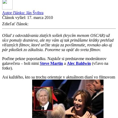
Autor článku:
Ján Švihra
Článok vyšiel:
17. marca 2010
Zdieľať článok:
Ošiaľ z odovzdávania zlatých sošiek (krycím menom OSCAR) už
síce
pomaly doznieva, ale my vám aj tak prinášame krátky prehľad
víťazných filmov, ktoré určite stoja za povšimnutie, rovnako ako aj
pár pikošiek zo zákulisia. Ponorme sa opäť do sveta filmov.
Poďme pekne poporiadku. Najskôr si predstavme moderátorov
galavečera – boli nimi
Steve Martin
a
Alec Baldwin
(vľavo na
fotke).
Asi každého, kto sa trochu orientuje v aktuálnom dianí vo filmovom