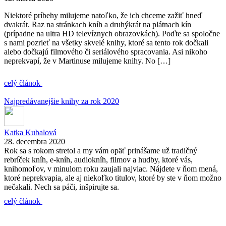
Niektoré príbehy milujeme natoľko, že ich chceme zažiť hneď
dvakrát. Raz na stránkach kníh a druhýkrát na plátnach kín
(prípadne na ultra HD televíznych obrazovkách). Poďte sa spoločne
s nami pozrieť na všetky skvelé knihy, ktoré sa tento rok dočkali
alebo dočkajú filmového či seriálového spracovania. Asi nikoho
neprekvapí, že v Martinuse milujeme knihy. No […]
celý článok
Najpredávanejšie knihy za rok 2020
Katka Kubalová
28. decembra 2020
Rok sa s rokom stretol a my vám opäť prinášame už tradičný
rebríček kníh, e-kníh, audiokníh, filmov a hudby, ktoré vás,
knihomoľov, v minulom roku zaujali najviac. Nájdete v ňom mená,
ktoré neprekvapia, ale aj niekoľko titulov, ktoré by ste v ňom možno
nečakali. Nech sa páči, inšpirujte sa.
celý článok