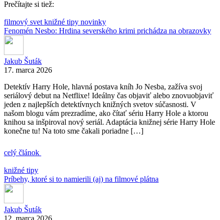
Prečítajte si tiež:
filmový svet
knižné tipy
novinky
Fenomén Nesbo: Hrdina severského krimi prichádza na obrazovky
Jakub Šuták
17. marca 2026
Detektív Harry Hole, hlavná postava kníh Jo Nesba, zažíva svoj
seriálový debut na Netflixe! Ideálny čas objaviť alebo znovuobjaviť
jeden z najlepších detektívnych knižných svetov súčasnosti. V
našom blogu vám prezradíme, ako čítať sériu Harry Hole a ktorou
knihou sa inšpiroval nový seriál. Adaptácia knižnej série Harry Hole
konečne tu! Na toto sme čakali poriadne […]
celý článok
knižné tipy
Príbehy, ktoré si to namierili (aj) na filmové plátna
Jakub Šuták
12. marca 2026