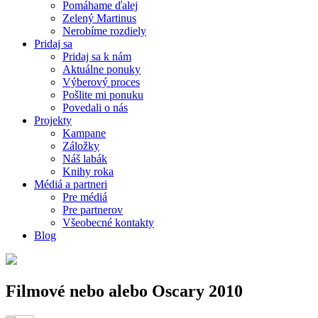
Pomáhame ďalej
Zelený Martinus
Nerobíme rozdiely
Pridaj sa
Pridaj sa k nám
Aktuálne ponuky
Výberový proces
Pošlite mi ponuku
Povedali o nás
Projekty
Kampane
Záložky
Náš labák
Knihy roka
Médiá a partneri
Pre médiá
Pre partnerov
Všeobecné kontakty
Blog
Filmové nebo alebo Oscary 2010