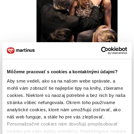
svete, pri zmienke
o
tohoročných Oscaroch napadne film
Avatar
. Nuž áno,
Avatar
Jamesa Camerona
vyhral zlatú sošku za najlepšiu kameru,
najlepšiu výpravu a, samozrejme, za najlepšie vizuálne efekty. Ale
Môžeme pracovať s cookies a kontaktnými údajmi?
samotný si ocenenie za réžiu neodniesol, ba čo viac, tromfla ho jeho
Aby sme vedeli, ako sa na našom webe správate, a
exmanželka
Kathryn Bigelow
za film
Smrť čaká všade
(ktorý bol
nedávno predstavený v našom článku o DVD novinkách). To ale
mohli vám zobraziť tie najlepšie tipy na knihy, zbierame
nie je všetko, tento film totiž získal sošku aj za najlepší pôvodný
cookies. Niektoré sú naozaj potrebné a bez nich by naša
scenár, mix zvuku, strih zvuku, strih a tak sa stal aj filmom roku!
stránka vôbec nefungovala. Okrem toho používame
O ďalšiu kuriozitu sa postarala
Sandra Bullock
, ktorá získala
analytické cookies, ktoré nám umožňujú zisťovať, ako
Oscara za najlepší ženský herecký výkon v hlavnej úlohe – film
náš web funguje, a stále ho pre vás zlepšovať.
Blind Side
, no zároveň získala aj Zlatú malinu (Razzie award) ako
Personalizačné cookies nám dovoľujú prispôsobovať
najhoršia herečka roka za film
All about Steve
. Za celú filmovú
históriu sa ešte nestalo, aby herec či herečka v jednom roku získali
stránku pre vašu lepšiu orientáciu. Marketingové cookies