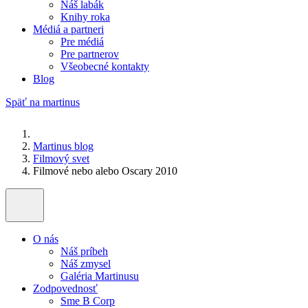
Náš labák
Knihy roka
Médiá a partneri
Pre médiá
Pre partnerov
Všeobecné kontakty
Blog
Späť na martinus
Martinus blog
Filmový svet
Filmové nebo alebo Oscary 2010
O nás
Náš príbeh
Náš zmysel
Galéria Martinusu
Zodpovednosť
Sme B Corp