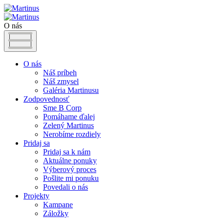
O nás
O nás
Náš príbeh
Náš zmysel
Galéria Martinusu
Zodpovednosť
Sme B Corp
Pomáhame ďalej
Zelený Martinus
Nerobíme rozdiely
Pridaj sa
Pridaj sa k nám
Aktuálne ponuky
Výberový proces
Pošlite mi ponuku
Povedali o nás
Projekty
Kampane
Záložky