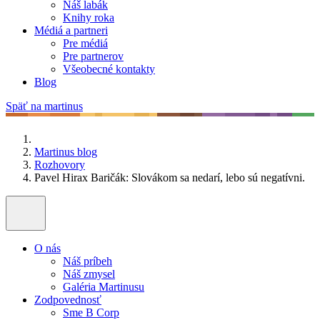
Náš labák
Knihy roka
Médiá a partneri
Pre médiá
Pre partnerov
Všeobecné kontakty
Blog
Späť na martinus
Martinus blog
Rozhovory
Pavel Hirax Baričák: Slovákom sa nedarí, lebo sú negatívni.
O nás
Náš príbeh
Náš zmysel
Galéria Martinusu
Zodpovednosť
Sme B Corp