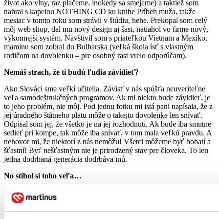
život ako vlny, raz plačeme, inokedy sa smejeme) a taktiež som
nahral s kapelou NOTHING CD ku knihe Príbeh muža, takže
mesiac v tomto roku som strávil v štúdiu, hehe. Prekopal som celý
môj web shop, dal mu nový design aj šasi, natiahol vo firme nový,
výkonnejší systém. Navštívil som s priateľkou Vietnam a Mexiko,
maminu som zobral do Bulharska (veľká škola ísť s vlastným
rodičom na dovolenku – pre osobný rast vrelo odporúčam).
Nemáš strach, že ti budú ľudia závidieť?
Ako Slováci sme veľkí učitelia. Závisť v nás spúšťa neuveriteľne
veľa samodeštrukčných programov. Ak mi niekto bude závidieť, je
to jeho problém, nie môj. Pod jednu fotku mi istá pani napísala, že z
jej úradného štátneho platu môže o takejto dovolenke len snívať.
Odpísal som jej, že všetko je na jej rozhodnutí. Ak bude iba smutne
sedieť pri kompe, tak môže iba snívať, v tom mala veľkú pravdu. A
nehovor mi, že niektorí z nás nemôžu! Všetci môžeme byť bohatí a
šťastní! Byť nešťastným nie je prirodzený stav pre človeka. To len
jedna dodrbaná generácia dodrbáva inú.
No stihol si toho veľa…
To ešte nekončí. Nakoniec sa mi začal zhmotňovať sen, ktorý som si
vysníval, keď som sa minulé leto táral po Novom Zélande. Tam som
si uvedomil, čo všetko pre mňa znamená terajšia priateľka. Pri
každom zaspávaní som si predstavoval náš dom a ju, ako stojí vo