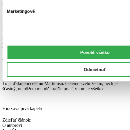
spermie prosiť na kolenách, aby sa rozbehli a vidíš, stačí si iba niečo
vizualizovať, veriť tomu a ísť za tým.
Marketingové
Len málo ľudí rozpráva tak otvorene o sebe…
Koľko tu ešte budem? Keby som prestal písať, po troch rokoch si
nikto ani len nespomenie na nejakého Baričáka. Nemáme ako ľudia
čo stratiť. Načo sa spútavať, vytvárať si bariéry? Je to presne to isté,
ako keď vravím priateľke na mexickej pláži, že idem donaha. A ona
vraj jej je to blbé. Moja odpoveď je vždy rovnaká: Milovaná, za
Povoliť všetko
hodinu tí ľudia odídu a bude im lautri jedno, či videli tvoje prsia
alebo nie. Ale tvoja duša si zapamätá, že si spravila niečo, čo je proti
jej prirodzenosti.
Odmietnuť
Lepšia bodka už asi nebude… 🙂 Ďakujem.
To ja ďakujem celému Martinusu. Celému svetu želám, nech je
šťastný, nemôžem mu nič krajšie priať, v tom je všetko…
Hiraxova prvá kapela
Zdieľať článok:
O autorovi