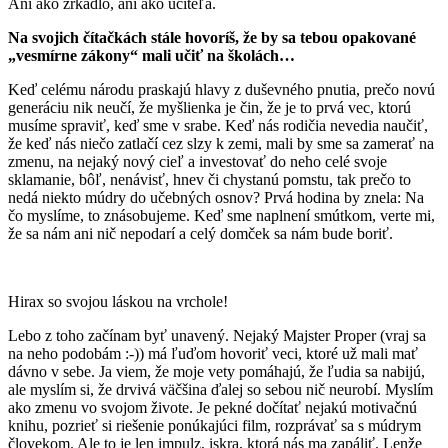
Ani ako zrkadlo, ani ako učiteľa.
Na svojich čítačkách stále hovoríš, že by sa tebou opakované
„vesmírne zákony“ mali učiť na školách…
Keď celému národu praskajú hlavy z duševného pnutia, prečo novú
generáciu nik neučí, že myšlienka je čin, že je to prvá vec, ktorú
musíme spraviť, keď sme v srabe. Keď nás rodičia nevedia naučiť,
že keď nás niečo zatlačí cez slzy k zemi, mali by sme sa zamerať na
zmenu, na nejaký nový cieľ a investovať do neho celé svoje
sklamanie, bôľ, nenávisť, hnev či chystanú pomstu, tak prečo to
nedá niekto múdry do učebných osnov? Prvá hodina by znela: Na
čo myslíme, to znásobujeme. Keď sme naplnení smútkom, verte mi,
že sa nám ani nič nepodarí a celý domček sa nám bude boriť.
Hirax so svojou láskou na vrchole!
Lebo z toho začínam byť unavený. Nejaký Majster Proper (vraj sa
na neho podobám :-)) má ľuďom hovoriť veci, ktoré už mali mať
dávno v sebe. Ja viem, že moje vety pomáhajú, že ľudia sa nabijú,
ale myslím si, že drvivá väčšina ďalej so sebou nič neurobí. Myslím
ako zmenu vo svojom živote. Je pekné dočítať nejakú motivačnú
knihu, pozrieť si riešenie ponúkajúci film, rozprávať sa s múdrym
človekom. Ale to je len impulz, iskra, ktorá nás ma zapáliť. Lenže