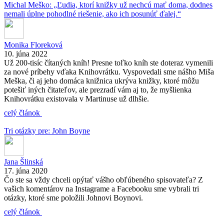
Michal Meško: „Ľudia, ktorí knižky už nechcú mať doma, dodnes
nemali úplne pohodlné riešenie, ako ich posunúť ďalej.“
Monika Floreková
10. júna 2022
Už 200-tisíc čítaných kníh! Presne toľko kníh ste doteraz vymenili
za nové príbehy vďaka Knihovrátku. Vyspovedali sme nášho Miša
Meška, či aj jeho domáca knižnica ukrýva knižky, ktoré môžu
potešiť iných čitateľov, ale prezradí vám aj to, že myšlienka
Knihovrátku existovala v Martinuse už dlhšie.
celý článok
Tri otázky pre: John Boyne
Jana Šlinská
17. júna 2020
Čo ste sa vždy chceli opýtať vášho obľúbeného spisovateľa? Z
vašich komentárov na Instagrame a Facebooku sme vybrali tri
otázky, ktoré sme položili Johnovi Boynovi.
celý článok