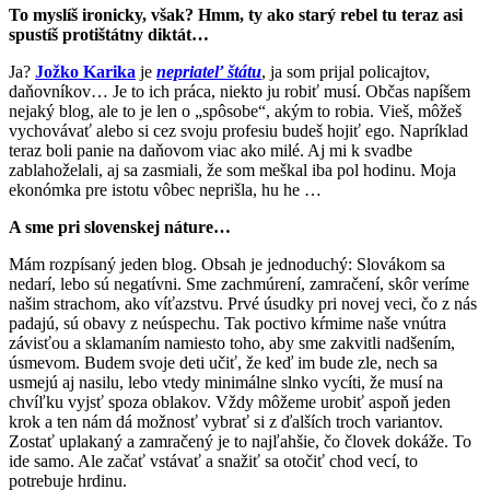
To myslíš ironicky, však? Hmm, ty ako starý rebel tu teraz asi
spustíš protištátny diktát…
Ja?
Jožko Karika
je
nepriateľ štátu
, ja som prijal policajtov,
daňovníkov… Je to ich práca, niekto ju robiť musí. Občas napíšem
nejaký blog, ale to je len o „spôsobe“, akým to robia. Vieš, môžeš
vychovávať alebo si cez svoju profesiu budeš hojiť ego. Napríklad
teraz boli panie na daňovom viac ako milé. Aj mi k svadbe
zablahoželali, aj sa zasmiali, že som meškal iba pol hodinu. Moja
ekonómka pre istotu vôbec neprišla, hu he …
A sme pri slovenskej náture…
Mám rozpísaný jeden blog. Obsah je jednoduchý: Slovákom sa
nedarí, lebo sú negatívni. Sme zachmúrení, zamračení, skôr veríme
našim strachom, ako víťazstvu. Prvé úsudky pri novej veci, čo z nás
padajú, sú obavy z neúspechu. Tak poctivo kŕmime naše vnútra
závisťou a sklamaním namiesto toho, aby sme zakvitli nadšením,
úsmevom. Budem svoje deti učiť, že keď im bude zle, nech sa
usmejú aj nasilu, lebo vtedy minimálne slnko vycíti, že musí na
chvíľku vyjsť spoza oblakov. Vždy môžeme urobiť aspoň jeden
krok a ten nám dá možnosť vybrať si z ďalších troch variantov.
Zostať uplakaný a zamračený je to najľahšie, čo človek dokáže. To
ide samo. Ale začať vstávať a snažiť sa otočiť chod vecí, to
potrebuje hrdinu.