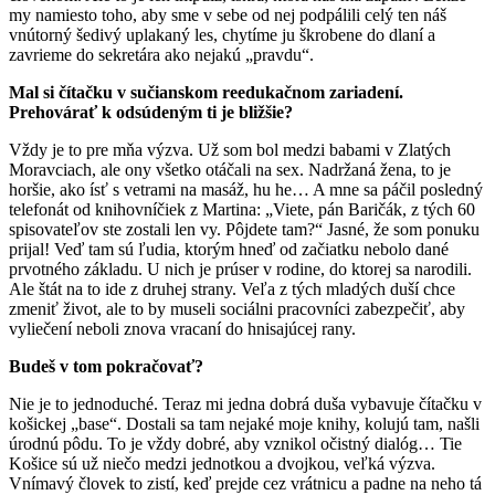
my namiesto toho, aby sme v sebe od nej podpálili celý ten náš
vnútorný šedivý uplakaný les, chytíme ju škrobene do dlaní a
zavrieme do sekretára ako nejakú „pravdu“.
Mal si čítačku v sučianskom reedukačnom zariadení.
Prehovárať k odsúdeným ti je bližšie?
Vždy je to pre mňa výzva. Už som bol medzi babami v Zlatých
Moravciach, ale ony všetko otáčali na sex. Nadržaná žena, to je
horšie, ako ísť s vetrami na masáž, hu he… A mne sa páčil posledný
telefonát od knihovníčiek z Martina: „Viete, pán Baričák, z tých 60
spisovateľov ste zostali len vy. Pôjdete tam?“ Jasné, že som ponuku
prijal! Veď tam sú ľudia, ktorým hneď od začiatku nebolo dané
prvotného základu. U nich je prúser v rodine, do ktorej sa narodili.
Ale štát na to ide z druhej strany. Veľa z tých mladých duší chce
zmeniť život, ale to by museli sociálni pracovníci zabezpečiť, aby
vyliečení neboli znova vracaní do hnisajúcej rany.
Budeš v tom pokračovať?
Nie je to jednoduché. Teraz mi jedna dobrá duša vybavuje čítačku v
košickej „base“. Dostali sa tam nejaké moje knihy, kolujú tam, našli
úrodnú pôdu. To je vždy dobré, aby vznikol očistný dialóg… Tie
Košice sú už niečo medzi jednotkou a dvojkou, veľká výzva.
Vnímavý človek to zistí, keď prejde cez vrátnicu a padne na neho tá