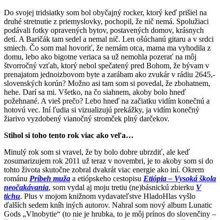
Do svojej tridsiatky som bol obyčajný rocker, ktorý keď prišiel na
druhé stretnutie z priemyslovky, pochopil, že nič nemá. Spolužiaci
podávali fotky opravených bytov, postavených domov, krásnych
detí. A Baričák tam sedel a nemal nič. Len ošúchanú gitaru a v srdci
smiech. Čo som mal hovoriť, že nemám otca, mama ma vyhodila z
domu, lebo ako bigotne veriaca sa už nemohla pozerať na môj
štvorročný vzťah, ktorý nebol spečatený pred Bohom, že bývam v
prenajatom jednoizbovom byte a zarábam ako zvukár v rádiu 2645,-
slovenských korún? Možno asi tam som si povedal, že zbohatnem,
hehe. Darí sa mi. Všetko, na čo siahnem, akoby bolo hneď
požehnané. A vieš prečo? Lebo hneď na začiatku vidím konečnú a
hotovú vec. Iní ľudia si vizualizujú prekážky, ja vidím konečný
žiarivo vyzdobený vianočný stromček plný darčekov.
Stihol si toho tento rok viac ako veľa…
Minulý rok som si vravel, že by bolo dobre ubrzdiť, ale keď
zosumarizujem rok 2011 už teraz v novembri, je to akoby som si do
tohto života skutočne zobral dvakrát viac energie ako iní. Okrem
románu
Príbeh muža
a etiópskeho cestopisu
Etiópia – Vysoká škola
neočakávania
, som vydal aj moju tretiu (ne)básnickú zbierku
V
tichu
. Plus v mojom knižnom vydavateľstve HladoHlas vyšlo
ďalších sedem kníh iných autorov. Nahral som nový album Lunatic
Gods „Vlnobytie“ (to nie je hrubka, to je môj prínos do slovenčiny –