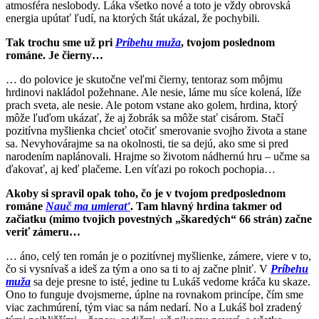
atmosféra neslobody. Láka všetko nové a toto je vždy obrovská
energia upútať ľudí, na ktorých štát ukázal, že pochybili.
Tak trochu sme už pri
Príbehu muža
, tvojom poslednom
románe. Je čierny…
… do polovice je skutočne veľmi čierny, tentoraz som môjmu
hrdinovi nakládol požehnane. Ale nesie, láme mu síce kolená, líže
prach sveta, ale nesie. Ale potom vstane ako golem, hrdina, ktorý
môže ľuďom ukázať, že aj žobrák sa môže stať cisárom. Stačí
pozitívna myšlienka chcieť otočiť smerovanie svojho života a stane
sa. Nevyhovárajme sa na okolnosti, tie sa dejú, ako sme si pred
narodením naplánovali. Hrajme so životom nádhernú hru – učme sa
ďakovať, aj keď plačeme. Len víťazi po rokoch pochopia…
Akoby si spravil opak toho, čo je v tvojom predposlednom
románe
Nauč ma umierať
. Tam hlavný hrdina takmer od
začiatku (mimo tvojich povestných „škaredých“ 66 strán) začne
veriť zámeru…
… áno, celý ten román je o pozitívnej myšlienke, zámere, viere v to,
čo si vysnívaš a ideš za tým a ono sa ti to aj začne plniť. V
Príbehu
muža
sa deje presne to isté, jedine tu Lukáš vedome kráča ku skaze.
Ono to funguje dvojsmerne, úplne na rovnakom princípe, čím sme
viac zachmúrení, tým viac sa nám nedarí. No a Lukáš bol zradený