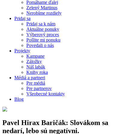
Pomáhame ďalej
Zelený Martinus
Nerobíme rozdiely
Pridaj sa
Pridaj sa k nám
Aktuálne ponuky
Výberový proces
Pošlite mi ponuku
Povedali o nás
Projekty
Kampane
Záložky
Náš labák
Knihy roka
Médiá a partneri
Pre médiá
Pre partnerov
Všeobecné kontakty
Blog
Pavel Hirax Baričák: Slovákom sa
nedarí, lebo sú negatívni.