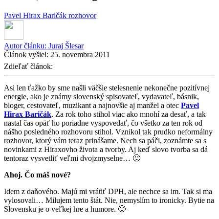
Pavel Hirax Baričák
rozhovor
Autor článku:
Juraj Šlesar
Článok vyšiel:
25. novembra 2011
Zdieľať článok:
Asi len ťažko by sme našli väčšie stelesnenie nekonečne pozitívnej
energie, ako je známy slovenský spisovateľ, vydavateľ, básnik,
bloger, cestovateľ, muzikant a najnovšie aj manžel a otec
Pavel
Hirax Baričák
. Za rok toho stihol viac ako mnohí za desať, a tak
nastal čas opäť ho poriadne vyspovedať, čo všetko za ten rok od
nášho posledného rozhovoru stihol. Vznikol tak prudko neformálny
rozhovor, ktorý vám teraz prinášame. Nech sa páči, zoznámte sa s
novinkami z Hiraxovho života a tvorby. Aj keď slovo tvorba sa dá
tentoraz vysvetliť veľmi dvojzmyselne… 🙂
Ahoj. Čo máš nové?
Idem z daňového. Majú mi vrátiť DPH, ale nechce sa im. Tak si ma
vylosovali… Milujem tento štát. Nie, nemyslím to ironicky. Bytie na
Slovensku je o veľkej hre a humore. 🙂