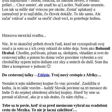
tými najbližšími – ženou, rodičmi, už nikomu neverí, o všetko
prišiel… Chce umrieť, ale zradí ho aj Lucifer. Našťastie neumrie.
Len tak sa môže stať sviecou pre okolie. Zostať uplakaný a
zamračený je to najľahšie, čo človek dokáže. To ide samo. Ale
začať vstávať a snažiť sa otočiť chod vecí, to potrebuje hrdinu.
Hiraxova mexická svadba...
Nie. Je to skutočný príbeh dvoch ľudí, ktorí mi vyrozprávali svoj
osud a ja som sa z ich cesty odrazil do tohto deja. Som ako
Bohumil
Hrabal
. Chodím, počúvam, pýtam sa, sledujem, vkladám si svet do
cestovnej tašky a potom ho doma večer posvätne vyberám a cez
chrobáčiky sypem iným dušiam cez slzy a smiech do duší. Som iba
filter a kompresor v jednom 🙂
Do cestovnej tašky –
Etiópia
. Tvoj nový cestopis z Afriky…
Nemám k tejto nádhernej krajine čo viac povedať. Zaslúžila si
knihu. Ja to stále vravím – každý Slovák povinne na tri mesiace do
Indie či do nejakej ubiedenej africkej krajiny. Hneď by sme sa
prestali sťažovať, ako je u nás draho, čo nám chýba…
Tebe sa to povie, keď si sa pred mesiacom vybral na svadobnú
cestu do Mexika. To nie je lacná záležitosť…