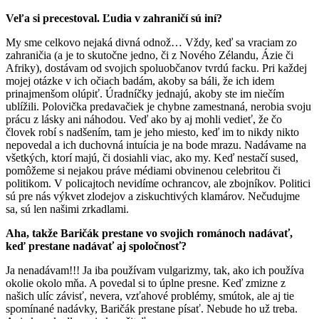
Veľa si precestoval. Ľudia v zahraničí sú iní?
My sme celkovo nejaká divná odnož… Vždy, keď sa vraciam zo
zahraničia (a je to skutočne jedno, či z Nového Zélandu, Ázie či
Afriky), dostávam od svojich spoluobčanov tvrdú facku. Pri každej
mojej otázke v ich očiach badám, akoby sa báli, že ich idem
prinajmenšom olúpiť. Úradníčky jednajú, akoby ste im niečím
ublížili. Polovička predavačiek je chybne zamestnaná, nerobia svoju
prácu z lásky ani náhodou. Veď ako by aj mohli vedieť, že čo
človek robí s nadšením, tam je jeho miesto, keď im to nikdy nikto
nepovedal a ich duchovná intuícia je na bode mrazu. Nadávame na
všetkých, ktorí majú, či dosiahli viac, ako my. Keď nestačí sused,
pomôžeme si nejakou práve médiami obvinenou celebritou či
politikom. V policajtoch nevidíme ochrancov, ale zbojníkov. Politici
sú pre nás výkvet zlodejov a ziskuchtivých klamárov. Nečudujme
sa, sú len našimi zrkadlami.
Aha, takže Baričák prestane vo svojich románoch nadávať,
keď prestane nadávať aj spoločnosť?
Ja nenadávam!!! Ja iba používam vulgarizmy, tak, ako ich používa
okolie okolo mňa. A povedal si to úplne presne. Keď zmizne z
našich ulíc závisť, nevera, vzťahové problémy, smútok, ale aj tie
spomínané nadávky, Baričák prestane písať. Nebude ho už treba.