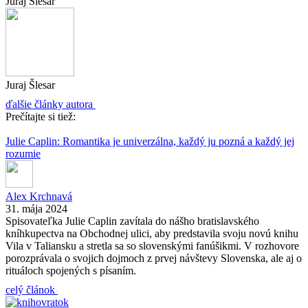
Juraj Šlesar
Juraj Šlesar
ďalšie články autora
Prečítajte si tiež:
Julie Caplin: Romantika je univerzálna, každý ju pozná a každý jej
rozumie
Alex Krchnavá
31. mája 2024
Spisovateľka Julie Caplin zavítala do nášho bratislavského
kníhkupectva na Obchodnej ulici, aby predstavila svoju novú knihu
Vila v Taliansku a stretla sa so slovenskými fanúšikmi. V rozhovore
porozprávala o svojich dojmoch z prvej návštevy Slovenska, ale aj o
rituáloch spojených s písaním.
celý článok