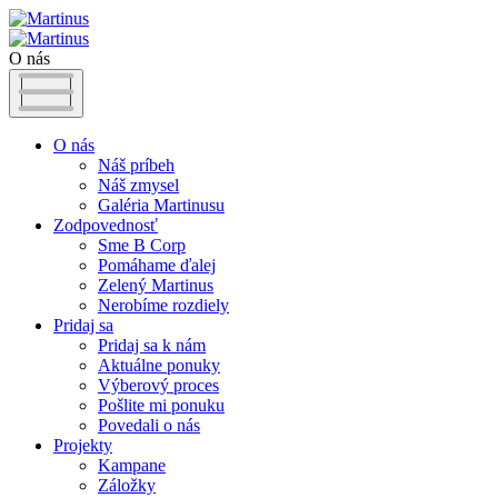
O nás
O nás
Náš príbeh
Náš zmysel
Galéria Martinusu
Zodpovednosť
Sme B Corp
Pomáhame ďalej
Zelený Martinus
Nerobíme rozdiely
Pridaj sa
Pridaj sa k nám
Aktuálne ponuky
Výberový proces
Pošlite mi ponuku
Povedali o nás
Projekty
Kampane
Záložky