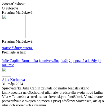
Zdieľať článok:
O autorovi
Katarína Marčeková
Katarína Marčeková
ďalšie články autora
Prečítajte si tiež:
Julie Caplin: Romantika je univerzálna, každý ju pozná a každý jej
rozumie
Alex Krchnavá
31. mája 2024
Spisovateľka Julie Caplin zavítala do nášho bratislavského
kníhkupectva na Obchodnej ulici, aby predstavila svoju novú knihu
Vila v Taliansku a stretla sa so slovenskými fanúšikmi. V rozhovore
porozprávala o svojich dojmoch z prvej návštevy Slovenska, ale aj o
rituáloch spojených s písaním.