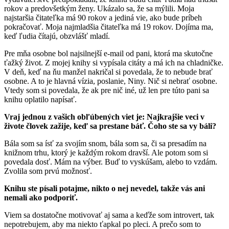
rokov a predovšetkým ženy. Ukázalo sa, že sa mýlili. Moja
najstaršia čitateľka má 90 rokov a jediná vie, ako bude príbeh
pokračovať. Moja najmladšia čitateľka má 19 rokov. Dojíma ma,
keď ľudia čítajú, obzvlášť mladí.
Pre mňa osobne bol najsilnejší e-mail od pani, ktorá ma skutočne
ťažký život. Z mojej knihy si vypísala citáty a má ich na chladničke.
V deň, keď na ňu manžel nakričal si povedala, že to nebude brať
osobne. A to je hlavná vízia, poslanie, Niny. Nič si nebrať osobne.
Vtedy som si povedala, že ak pre nič iné, už len pre túto pani sa
knihu oplatilo napísať.
Vraj jednou z vašich obľúbených viet je: Najkrajšie veci v
živote človek zažije, keď sa prestane báť. Čoho ste sa vy báli?
Bála som sa ísť za svojím snom, bála som sa, či sa presadím na
knižnom trhu, ktorý je každým rokom dravší. Ale potom som si
povedala dosť. Mám na výber. Buď to vyskúšam, alebo to vzdám.
Zvolila som prvú možnosť.
Knihu ste písali potajme, nikto o nej nevedel, takže vás ani
nemali ako podporiť.
Viem sa dostatočne motivovať aj sama a keďže som introvert, tak
nepotrebujem, aby ma niekto ťapkal po pleci. A prečo som to