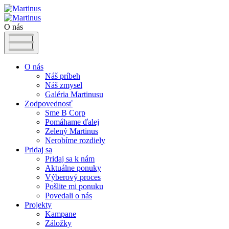
O nás
O nás
Náš príbeh
Náš zmysel
Galéria Martinusu
Zodpovednosť
Sme B Corp
Pomáhame ďalej
Zelený Martinus
Nerobíme rozdiely
Pridaj sa
Pridaj sa k nám
Aktuálne ponuky
Výberový proces
Pošlite mi ponuku
Povedali o nás
Projekty
Kampane
Záložky