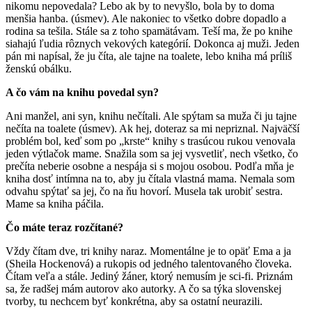
nikomu nepovedala? Lebo ak by to nevyšlo, bola by to doma
menšia hanba. (úsmev). Ale nakoniec to všetko dobre dopadlo a
rodina sa tešila. Stále sa z toho spamätávam. Teší ma, že po knihe
siahajú ľudia rôznych vekových kategórií. Dokonca aj muži. Jeden
pán mi napísal, že ju číta, ale tajne na toalete, lebo kniha má príliš
ženskú obálku.
A čo vám na knihu povedal syn?
Ani manžel, ani syn, knihu nečítali. Ale spýtam sa muža či ju tajne
nečíta na toalete (úsmev). Ak hej, doteraz sa mi nepriznal. Najväčší
problém bol, keď som po „krste“ knihy s trasúcou rukou venovala
jeden výtlačok mame. Snažila som sa jej vysvetliť, nech všetko, čo
prečíta neberie osobne a nespája si s mojou osobou. Podľa mňa je
kniha dosť intímna na to, aby ju čítala vlastná mama. Nemala som
odvahu spýtať sa jej, čo na ňu hovorí. Musela tak urobiť sestra.
Mame sa kniha páčila.
Čo máte teraz rozčítané?
Vždy čítam dve, tri knihy naraz. Momentálne je to opäť Ema a ja
(Sheila Hockenová) a rukopis od jedného talentovaného človeka.
Čítam veľa a stále. Jediný žáner, ktorý nemusím je sci-fi. Priznám
sa, že radšej mám autorov ako autorky. A čo sa týka slovenskej
tvorby, tu nechcem byť konkrétna, aby sa ostatní neurazili.