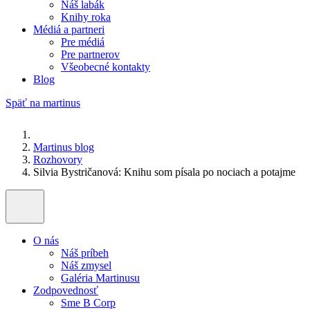
Náš labák
Knihy roka
Médiá a partneri
Pre médiá
Pre partnerov
Všeobecné kontakty
Blog
Späť na martinus
Martinus blog
Rozhovory
Silvia Bystričanová: Knihu som písala po nociach a potajme
O nás
Náš príbeh
Náš zmysel
Galéria Martinusu
Zodpovednosť
Sme B Corp