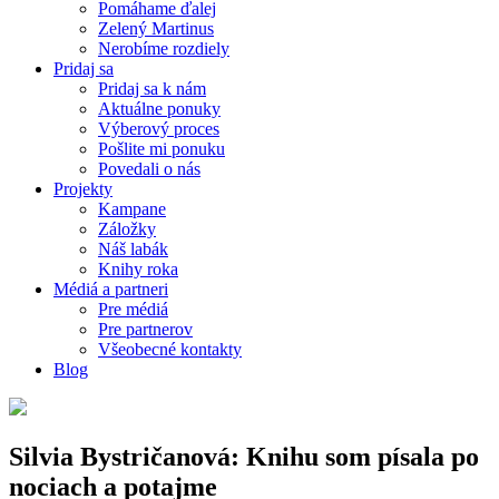
Pomáhame ďalej
Zelený Martinus
Nerobíme rozdiely
Pridaj sa
Pridaj sa k nám
Aktuálne ponuky
Výberový proces
Pošlite mi ponuku
Povedali o nás
Projekty
Kampane
Záložky
Náš labák
Knihy roka
Médiá a partneri
Pre médiá
Pre partnerov
Všeobecné kontakty
Blog
Silvia Bystričanová: Knihu som písala po
nociach a potajme