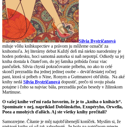
Silvia Bystričanová
miluje vôňu kníhkupectiev a právom ju môžeme označiť za
knihomoľa. Jej literárny debut Každý deň má niekto narodeniny je
hoden potlesku, hoci samotná autorka si naň nepotrpí. Odkedy sa jej
kniha dostala k čitateľom, do jej šatníka pribúda čoraz viac
pančušiek. Silvia chystá pokračovanie príbehu, no ako to celé
skončí prezradila iba jednej jedinej osobe – deväťdesiatej ročnej
pani, ktorá si príbeh o Nine, Ronym a Guttmanovi obľúbila. Na aké
knihy nedá
Silvia Bystričanová
dopustiť, prečo tú svoju písala
potajme i čoho sa najviac bála, prezradila počas besedy v žilinskom
Martinuse.
O vašej knihe veľmi rada hovorím, že je to „kniha o knihách“.
Spomínate v nej, napríklad Dobšinského, Exupéryho, Orwella,
Poea a mnohých ďalších. Aj ste všetky knihy prečítali?
Samozrejme. Čítanie je môj najobľúbenejší koníček. Myslím si, že
niektoré knihy sú už tak zabudnuté, že bolo na patričnom mieste,