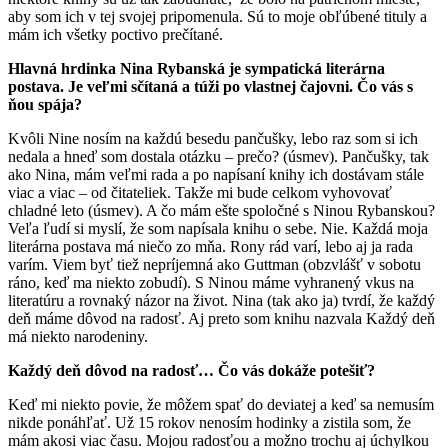
aby som ich v tej svojej pripomenula. Sú to moje obľúbené tituly a
mám ich všetky poctivo prečítané.
Hlavná hrdinka Nina Rybanská je sympatická literárna
postava. Je veľmi sčítaná a túži po vlastnej čajovni. Čo vás s
ňou spája?
Kvôli Nine nosím na každú besedu pančušky, lebo raz som si ich
nedala a hneď som dostala otázku – prečo? (úsmev). Pančušky, tak
ako Nina, mám veľmi rada a po napísaní knihy ich dostávam stále
viac a viac – od čitateliek. Takže mi bude celkom vyhovovať
chladné leto (úsmev). A čo mám ešte spoločné s Ninou Rybanskou?
Veľa ľudí si myslí, že som napísala knihu o sebe. Nie. Každá moja
literárna postava má niečo zo mňa. Rony rád varí, lebo aj ja rada
varím. Viem byť tiež nepríjemná ako Guttman (obzvlášť v sobotu
ráno, keď ma niekto zobudí). S Ninou máme vyhranený vkus na
literatúru a rovnaký názor na život. Nina (tak ako ja) tvrdí, že každý
deň máme dôvod na radosť. Aj preto som knihu nazvala Každý deň
má niekto narodeniny.
Každý deň dôvod na radosť… Čo vás dokáže potešiť?
Keď mi niekto povie, že môžem spať do deviatej a keď sa nemusím
nikde ponáhľať. Už 15 rokov nenosím hodinky a zistila som, že
mám akosi viac času. Mojou radosťou a možno trochu aj úchylkou