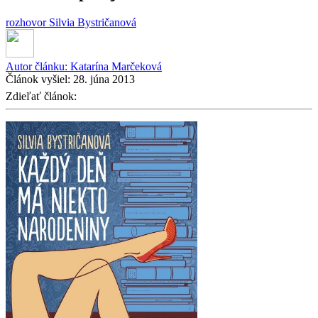
rozhovor
Silvia Bystričanová
Autor článku:
Katarína Marčeková
Článok vyšiel:
28. júna 2013
Zdieľať článok: