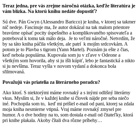
Teraz jedna, pre vás zrejme náročná otázka, keďže literatúra je
vám blízka. Na ktorú knihu nedáte dopustiť?
Sú dve. Pán Gwyn (Alessandro Baricco) je kniha, v ktorej sa takmer
nič nedeje. Fascinuje ma, že autor dokázal na tak malom priestore
bravúrne opísať pocity úspešného a komplikovaného spisovateľa a
potreboval k tomu tak málo deja. Je to veľmi náročné. Netvrdím, že
by sa táto kniha páčila všetkým, ale patrí k mojím srdcovkám. A
potom je to Plavba s tigrom (Yann Martel). Poznám ju ešte z čias,
keď nebola populárna. Kupovala som ju v zľave v Odeone a
všetkým som hovorila, aby si ju išli kúpiť, lebo je fantastická a nikto
si ju nevšíma. Teraz vyšla v novom vydaní a dokonca bola
sfilmovaná.
Považujú vás priatelia za literárneho poradcu?
Ako ktorí. S niektorými máme rovnaký a s inými odlišný literárny
vkus. Myslím si, že v každej knihe si človek nájde pre seba niečo
iné. Pochopila som to, keď mi prišiel e-mail od pani, ktorej sa zdala
moja kniha nesmierne vtipná. Vraj máme rovnaký zmysel pre
humor. A o dve hodiny na to, som dostala e-mail od čitateľky, ktorá
pri knihe plakala. Akoby čítali dva rôzne príbehy…