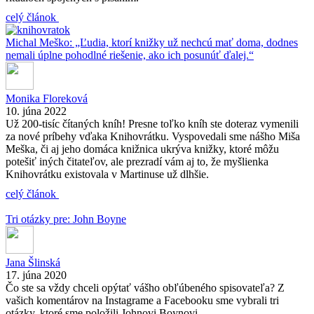
celý článok
Michal Meško: „Ľudia, ktorí knižky už nechcú mať doma, dodnes
nemali úplne pohodlné riešenie, ako ich posunúť ďalej.“
Monika Floreková
10. júna 2022
Už 200-tisíc čítaných kníh! Presne toľko kníh ste doteraz vymenili
za nové príbehy vďaka Knihovrátku. Vyspovedali sme nášho Miša
Meška, či aj jeho domáca knižnica ukrýva knižky, ktoré môžu
potešiť iných čitateľov, ale prezradí vám aj to, že myšlienka
Knihovrátku existovala v Martinuse už dlhšie.
celý článok
Tri otázky pre: John Boyne
Jana Šlinská
17. júna 2020
Čo ste sa vždy chceli opýtať vášho obľúbeného spisovateľa? Z
vašich komentárov na Instagrame a Facebooku sme vybrali tri
otázky, ktoré sme položili Johnovi Boynovi.