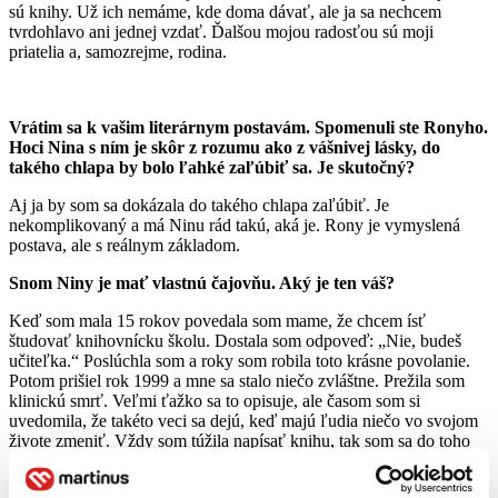
sú knihy. Už ich nemáme, kde doma dávať, ale ja sa nechcem
tvrdohlavo ani jednej vzdať. Ďalšou mojou radosťou sú moji
priatelia a, samozrejme, rodina.
Vrátim sa k vašim literárnym postavám. Spomenuli ste Ronyho.
Hoci Nina s ním je skôr z rozumu ako z vášnivej lásky, do
takého chlapa by bolo ľahké zaľúbiť sa. Je skutočný?
Aj ja by som sa dokázala do takého chlapa zaľúbiť. Je
nekomplikovaný a má Ninu rád takú, aká je. Rony je vymyslená
postava, ale s reálnym základom.
Snom Niny je mať vlastnú čajovňu. Aký je ten váš?
Keď som mala 15 rokov povedala som mame, že chcem ísť
študovať knihovnícku školu. Dostala som odpoveď: „Nie, budeš
učiteľka.“ Poslúchla som a roky som robila toto krásne povolanie.
Potom prišiel rok 1999 a mne sa stalo niečo zvláštne. Prežila som
klinickú smrť. Veľmi ťažko sa to opisuje, ale časom som si
uvedomila, že takéto veci sa dejú, keď majú ľudia niečo vo svojom
živote zmeniť. Vždy som túžila napísať knihu, tak som sa do toho
pustila. Písala som ju po nociach a nikto o tom netušil. Poslala som
rukopis do najlepšieho, aspoň ja ho za také považujem,