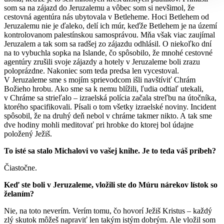
som sa na zájazd do Jeruzalemu a vôbec som si nevšimol, že
cestovná agentúra nás ubytovala v Betleheme. Hoci Betlehem od
Jeruzalemu nie je ďaleko, delí ich múr, keďže Betlehem je na území
kontrolovanom palestínskou samosprávou. Mňa však viac zaujímal
Jeruzalem a tak som sa radšej zo zájazdu odhlásil. O niekoľko dní
na to vybuchla sopka na Islande, čo spôsobilo, že mnohé cestovné
agentúry zrušili svoje zájazdy a hotely v Jeruzaleme boli zrazu
poloprázdne. Nakoniec som teda predsa len vycestoval.
V Jeruzaleme sme s mojím sprievodcom išli navštíviť Chrám
Božieho hrobu. Ako sme sa k nemu blížili, ľudia odtiaľ utekali,
v Chráme sa strieľalo – izraelská polícia začala streľbu na útočníka,
ktorého spacifikovali. Písali o tom všetky izraelské noviny. Incident
spôsobil, že na druhý deň nebol v chráme takmer nikto. A tak sme
dve hodiny mohli meditovať pri hrobke do ktorej bol údajne
položený Ježiš.
To isté sa stalo Michalovi vo vašej knihe. Je to teda váš príbeh?
Čiastočne.
Keď ste boli v Jeruzaleme, vložili ste do Múru nárekov lístok so
želaním?
Nie, na toto neverím. Verím tomu, čo hovorí Ježiš Kristus – každý
zlý skutok môžeš napraviť len takým istým dobrým. Ale vložil som