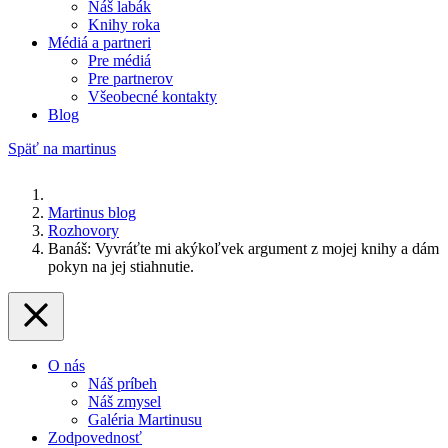
Náš labák
Knihy roka
Médiá a partneri
Pre médiá
Pre partnerov
Všeobecné kontakty
Blog
Späť na martinus
Martinus blog
Rozhovory
Banáš: Vyvráťte mi akýkoľvek argument z mojej knihy a dám
pokyn na jej stiahnutie.
O nás
Náš príbeh
Náš zmysel
Galéria Martinusu
Zodpovednosť