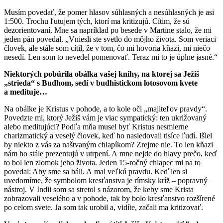
Musím povedať, že pomer hlasov súhlasných a nesúhlasných je asi
1:500. Trochu ľutujem tých, ktorí ma kritizujú. Cítim, že sú
dezorientovaní. Mne sa napríklad po besede v Martine stalo, že mi
jeden pán povedal. „Vniesli ste svetlo do môjho života. Som veriaci
človek, ale stále som cítil, že v tom, čo mi hovoria kňazi, mi niečo
nesedí. Len som to nevedel pomenovať. Teraz mi to je úplne jasné.“
Niektorých pobúrila obálka vašej knihy, na ktorej sa Ježiš
„strieda“ s Budhom, sedí v budhistickom lotosovom kvete
a medituje…
Na obálke je Kristus v pohode, a to kole oči „majiteľov pravdy“.
Povedzte mi, ktorý Ježiš vám je viac sympatický: ten ukrižovaný
alebo meditujúci? Podľa mňa musel byť Kristus nesmierne
charizmatický a veselý človek, keď ho nasledovali tisíce ľudí. Išiel
by niekto z vás za naštvaným chlapíkom? Zrejme nie. To len kňazi
nám ho stále prezentujú v utrpení. A mne nejde do hlavy prečo, keď
to bol len zlomok jeho života. Jeden 15-ročný chlapec mi na to
povedal: Aby sme sa báli. A mal veľkú pravdu. Keď len si
uvedomíme, že symbolom kresťanstva je rímsky kríž – popravný
nástroj. V Indii som sa stretol s názorom, že keby sme Krista
zobrazovali veselého a v pohode, tak by bolo kresťanstvo rozšírené
po celom svete. Ja som tak urobil a, vidíte, začali ma kritizovať.