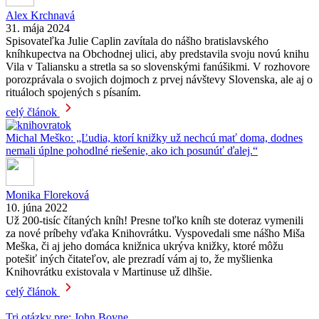
Alex Krchnavá
31. mája 2024
Spisovateľka Julie Caplin zavítala do nášho bratislavského
kníhkupectva na Obchodnej ulici, aby predstavila svoju novú knihu
Vila v Taliansku a stretla sa so slovenskými fanúšikmi. V rozhovore
porozprávala o svojich dojmoch z prvej návštevy Slovenska, ale aj o
rituáloch spojených s písaním.
celý článok
Michal Meško: „Ľudia, ktorí knižky už nechcú mať doma, dodnes
nemali úplne pohodlné riešenie, ako ich posunúť ďalej.“
Monika Floreková
10. júna 2022
Už 200-tisíc čítaných kníh! Presne toľko kníh ste doteraz vymenili
za nové príbehy vďaka Knihovrátku. Vyspovedali sme nášho Miša
Meška, či aj jeho domáca knižnica ukrýva knižky, ktoré môžu
potešiť iných čitateľov, ale prezradí vám aj to, že myšlienka
Knihovrátku existovala v Martinuse už dlhšie.
celý článok
Tri otázky pre: John Boyne