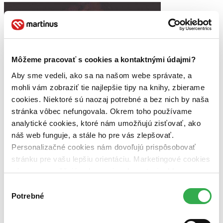
Môžeme pracovať s cookies a kontaktnými údajmi?
Aby sme vedeli, ako sa na našom webe správate, a
mohli vám zobraziť tie najlepšie tipy na knihy, zbierame
cookies. Niektoré sú naozaj potrebné a bez nich by naša
stránka vôbec nefungovala. Okrem toho používame
analytické cookies, ktoré nám umožňujú zisťovať, ako
náš web funguje, a stále ho pre vás zlepšovať.
Personalizačné cookies nám dovoľujú prispôsobovať
stránku pre vašu lepšiu orientáciu. Marketingové cookies
nám zas umožňujú zobrazenie relevantnej reklamy.
Niektoré údaje zdieľame aj s tretími stranami. Veľmi by
Výber
nám pomohlo, keby sme mohli používať všetky tieto
Potrebné
súhlasu
cookies. Ďakujeme!
Do akej miery