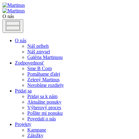
O nás
O nás
Náš príbeh
Náš zmysel
Galéria Martinusu
Zodpovednosť
Sme B Corp
Pomáhame ďalej
Zelený Martinus
Nerobíme rozdiely
Pridaj sa
Pridaj sa k nám
Aktuálne ponuky
Výberový proces
Pošlite mi ponuku
Povedali o nás
Projekty
Kampane
Záložky