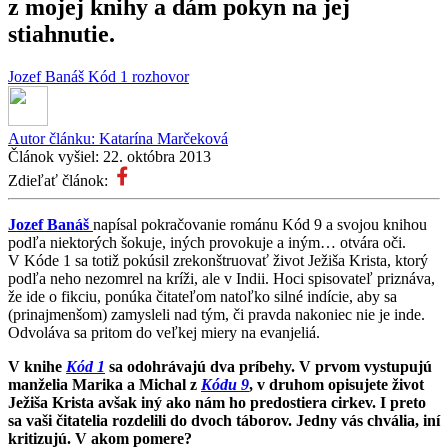
z mojej knihy a dám pokyn na jej
stiahnutie.
Jozef Banáš
Kód 1
rozhovor
Autor článku:
Katarína Marčeková
Článok vyšiel:
22. októbra 2013
Zdieľať článok:
Jozef Banáš
napísal pokračovanie románu Kód 9 a svojou knihou
podľa niektorých šokuje, iných provokuje a iným… otvára oči.
V Kóde 1 sa totiž pokúsil zrekonštruovať život Ježiša Krista, ktorý
podľa neho nezomrel na kríži, ale v Indii. Hoci spisovateľ priznáva,
že ide o fikciu, ponúka čitateľom natoľko silné indície, aby sa
(prinajmenšom) zamysleli nad tým, či pravda nakoniec nie je inde.
Odvoláva sa pritom do veľkej miery na evanjeliá.
V knihe
Kód 1
sa odohrávajú dva príbehy. V prvom vystupujú
manželia Marika a Michal z
Kódu 9
, v druhom opisujete život
Ježiša Krista avšak iný ako nám ho predostiera cirkev. I preto
sa vaši čitatelia rozdelili do dvoch táborov. Jedny vás chvália, iní
kritizujú. V akom pomere?