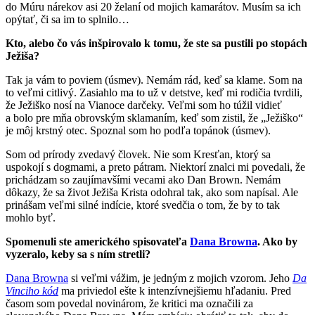
do Múru nárekov asi 20 želaní od mojich kamarátov. Musím sa ich
opýtať, či sa im to splnilo…
Kto, alebo čo vás inšpirovalo k tomu, že ste sa pustili po stopách
Ježiša?
Tak ja vám to poviem (úsmev). Nemám rád, keď sa klame. Som na
to veľmi citlivý. Zasiahlo ma to už v detstve, keď mi rodičia tvrdili,
že Ježiško nosí na Vianoce darčeky. Veľmi som ho túžil vidieť
a bolo pre mňa obrovským sklamaním, keď som zistil, že „Ježiško“
je môj krstný otec. Spoznal som ho podľa topánok (úsmev).
Som od prírody zvedavý človek. Nie som Kresťan, ktorý sa
uspokojí s dogmami, a preto pátram. Niektorí znalci mi povedali, že
prichádzam so zaujímavšími vecami ako Dan Brown. Nemám
dôkazy, že sa život Ježiša Krista odohral tak, ako som napísal. Ale
prinášam veľmi silné indície, ktoré svedčia o tom, že by to tak
mohlo byť.
Spomenuli ste amerického spisovateľa
Dana Browna
. Ako by
vyzeralo, keby sa s ním stretli?
Dana Browna
si veľmi vážim, je jedným z mojich vzorom. Jeho
Da
Vinciho kód
ma priviedol ešte k intenzívnejšiemu hľadaniu. Pred
časom som povedal novinárom, že kritici ma označili za