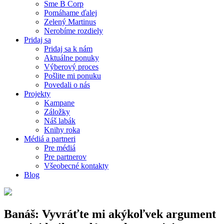
Sme B Corp
Pomáhame ďalej
Zelený Martinus
Nerobíme rozdiely
Pridaj sa
Pridaj sa k nám
Aktuálne ponuky
Výberový proces
Pošlite mi ponuku
Povedali o nás
Projekty
Kampane
Záložky
Náš labák
Knihy roka
Médiá a partneri
Pre médiá
Pre partnerov
Všeobecné kontakty
Blog
Banáš: Vyvráťte mi akýkoľvek argument