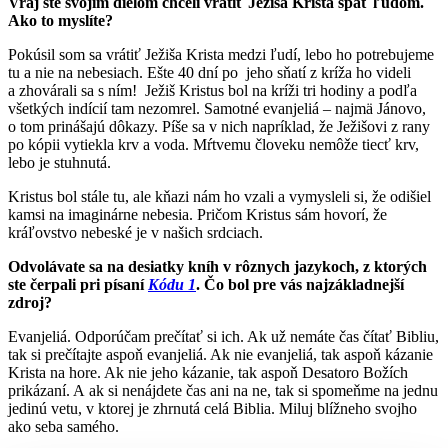
Vraj ste svojím dielom chceli vrátiť Ježiša Krista späť ľudom.
Ako to myslíte?
Pokúsil som sa vrátiť Ježiša Krista medzi ľudí, lebo ho potrebujeme
tu a nie na nebesiach. Ešte 40 dní po jeho sňatí z kríža ho videli
a zhovárali sa s ním! Ježiš Kristus bol na kríži tri hodiny a podľa
všetkých indícií tam nezomrel. Samotné evanjeliá – najmä Jánovo,
o tom prinášajú dôkazy. Píše sa v nich napríklad, že Ježišovi z rany
po kópii vytiekla krv a voda. Mŕtvemu človeku nemôže tiecť krv,
lebo je stuhnutá.
Kristus bol stále tu, ale kňazi nám ho vzali a vymysleli si, že odišiel
kamsi na imaginárne nebesia. Pričom Kristus sám hovorí, že
kráľovstvo nebeské je v našich srdciach.
Odvolávate sa na desiatky kníh v rôznych jazykoch, z ktorých
ste čerpali pri písaní
Kódu 1
. Čo bol pre vás najzákladnejší
zdroj?
Evanjeliá. Odporúčam prečítať si ich. Ak už nemáte čas čítať Bibliu,
tak si prečítajte aspoň evanjeliá. Ak nie evanjeliá, tak aspoň kázanie
Krista na hore. Ak nie jeho kázanie, tak aspoň Desatoro Božích
prikázaní. A ak si nenájdete čas ani na ne, tak si spomeňme na jednu
jedinú vetu, v ktorej je zhrnutá celá Biblia. Miluj blížneho svojho
ako seba samého.