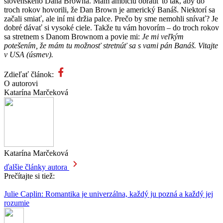
slovenského Dana Browna. Mám ambíciu obrátiť to tak, aby do
troch rokov hovorili, že Dan Brown je americký Banáš. Niektorí sa
začali smiať, ale iní mi držia palce. Prečo by sme nemohli snívať? Je
dobré dávať si vysoké ciele. Takže tu vám hovorím – do troch rokov
sa stretnem s Danom Brownom a povie mi:
Je mi veľkým
potešením, že mám tu možnosť stretnúť sa s vami pán Banáš. Vitajte
v USA (úsmev).
Zdieľať článok:
O autorovi
Katarína Marčeková
Katarína Marčeková
ďalšie články autora
Prečítajte si tiež:
Julie Caplin: Romantika je univerzálna, každý ju pozná a každý jej
rozumie