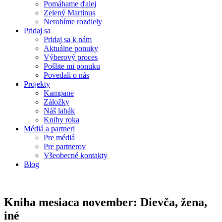
Pomáhame ďalej
Zelený Martinus
Nerobíme rozdiely
Pridaj sa
Pridaj sa k nám
Aktuálne ponuky
Výberový proces
Pošlite mi ponuku
Povedali o nás
Projekty
Kampane
Záložky
Náš labák
Knihy roka
Médiá a partneri
Pre médiá
Pre partnerov
Všeobecné kontakty
Blog
Kniha mesiaca november: Dievča, žena,
iné