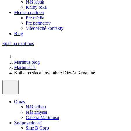
Náš labák
Knihy roka
Médiá a partneri
Pre médiá
Pre partnerov
Všeobecné kontakty
Blog
Späť na martinus
Martinus blog
Martinus.sk
Kniha mesiaca november: Dievča, žena, iné
O nás
Náš príbeh
Náš zmysel
Galéria Martinusu
Zodpovednosť
Sme B Corp