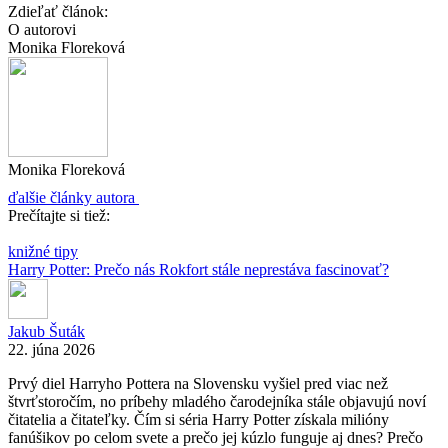
Zdieľať článok:
O autorovi
Monika Floreková
Monika Floreková
ďalšie články autora
Prečítajte si tiež:
knižné tipy
Harry Potter: Prečo nás Rokfort stále neprestáva fascinovať?
Jakub Šuták
22. júna 2026
Prvý diel Harryho Pottera na Slovensku vyšiel pred viac než
štvrťstoročím, no príbehy mladého čarodejníka stále objavujú noví
čitatelia a čitateľky. Čím si séria Harry Potter získala milióny
fanúšikov po celom svete a prečo jej kúzlo funguje aj dnes? Prečo