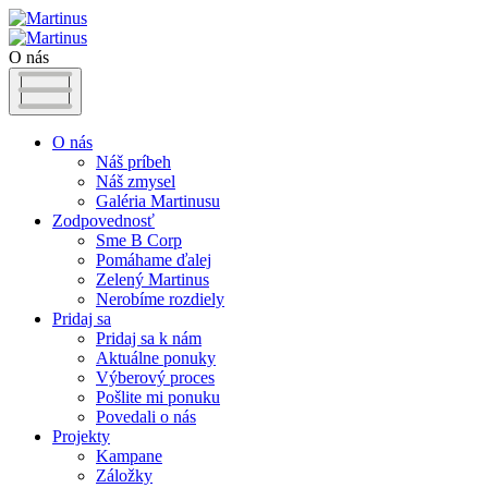
O nás
O nás
Náš príbeh
Náš zmysel
Galéria Martinusu
Zodpovednosť
Sme B Corp
Pomáhame ďalej
Zelený Martinus
Nerobíme rozdiely
Pridaj sa
Pridaj sa k nám
Aktuálne ponuky
Výberový proces
Pošlite mi ponuku
Povedali o nás
Projekty
Kampane
Záložky