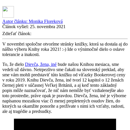
Autor článku:
Monika Floreková
Článok vyšiel:
25. novembra 2021
Zdieľať článok:
V novembri spoločne otvoríme stránky knižky, ktorá sa dostala aj do
nášho výberu Knihy roka 2021! :-) Ide o výnimočné dielo o oslave
tolerancie a inakosti.
To, že dielo
Dievča, žena, iné
bude našou Knihou mesiaca, sme
vedeli už dávno. Netrpezlivo sme čakali na slovenský preklad, aby
sme vám mohli predstaviť túto knižku od víťazky Bookerovej ceny
v roku 2019. Knihu Dievča, žena, iné tvorí 12 kapitol o 12 ženách
čiernej pleti v súčasnej Veľkej Británii, a aj keď tento základný
popis môže naznačovať, že nič nám nemôže byť vzdialenejšie ako
toto prostredie, práve opak je pravdou. Dievča, žena, iné je výborne
napísanou mozaikou viac či menej prepletených osudov žien, do
ktorých sa okamžite ponoríte a prežívate s nimi ich vzťahy, radosti,
ale aj tragédie a predsudky.