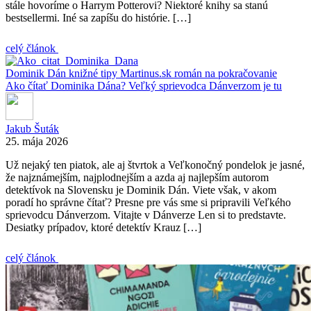
stále hovoríme o Harrym Potterovi? Niektoré knihy sa stanú
bestsellermi. Iné sa zapíšu do histórie. […]
celý článok
Dominik Dán
knižné tipy
Martinus.sk
román na pokračovanie
Ako čítať Dominika Dána? Veľký sprievodca Dánverzom je tu
Jakub Šuták
25. mája 2026
Už nejaký ten piatok, ale aj štvrtok a Veľkonočný pondelok je jasné,
že najznámejším, najplodnejším a azda aj najlepším autorom
detektívok na Slovensku je Dominik Dán. Viete však, v akom
poradí ho správne čítať? Presne pre vás sme si pripravili Veľkého
sprievodcu Dánverzom. Vitajte v Dánverze Len si to predstavte.
Desiatky prípadov, ktoré detektív Krauz […]
celý článok