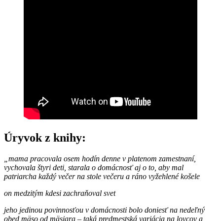
Úryvok z knihy:
„
mama pracovala osem hodín denne v platenom zamestnaní,
vychovala štyri deti, starala o domácnosť aj o to, aby mal
patriarcha každý večer na stole večeru a ráno vyžehlené košele
on medzitým kdesi zachraňoval svet
jeho jedinou povinnosťou v domácnosti bolo doniesť na nedeľný
obed mäso od mäsiara – taká predmestská variácia na lovcov a