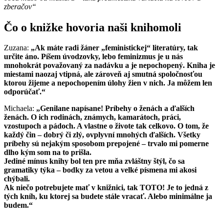
zberačov
“
Čo o knižke hovoria naši knihomoli
Zuzana:
„Ak máte radi žáner „feministickej“ literatúry, tak
určite áno. Píšem úvodzovky, lebo feminizmus je u nás
mnohokrát považovaný za nadávku a je nepochopený. Kniha je
miestami naozaj vtipná, ale zároveň aj smutná spoločnosťou
ktorou žijeme a nepochopením úlohy žien v nich. Ja môžem len
odporúčať.“
Michaela:
„
Genilane napísane! Príbehy o ženách a ďalších
ženách. O ich rodinách, známych, kamarátoch, práci,
vzostupoch a pádoch. A vlastne o živote tak celkovo. O tom, že
každý čin – dobrý či zlý, ovplyvní mnohých ďalších. Všetky
príbehy sú nejakým sposobom prepojené – trvalo mi pomerne
dlho kým som na to prišla.
Jediné mínus knihy bol ten pre mňa zvláštny štýl, čo sa
gramatiky týka – bodky za vetou a velké písmena mi akosi
chýbali.
Ak niečo potrebujete mať v knižnici, tak TOTO! Je to jedná z
tých kníh, ku ktorej sa budete stále vracať. Alebo minimálne ja
budem.“