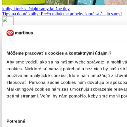
knihy ktoré sa čítajú samy
knižné tipy
Tipy na dobré knihy: Prečo milujeme príbehy, ktoré sa čítajú samy?
Jakub Šuták
18. marca 2026
Poznáte ten pocit, keď otvoríte knihu a o pár hodín zistíte, že ste už
takmer na konci? Že stránky miznú jedna za druhou, príbeh vás
Môžeme pracovať s cookies a kontaktnými údajmi?
vtiahne a vy sa pristihnete, že „ešte jednu kapitolu“ sa zmenilo na
polovicu knihy? Presne o takých knihách je naša kolekcia Knihy,
Aby sme vedeli, ako sa na našom webe správate, a mohli vám 
ktoré sa čítajú samy. Sú to príbehy, ktoré […]
cookies. Niektoré sú naozaj potrebné a bez nich by naša s
používame analytické cookies, ktoré nám umožňujú zisťovať,
celý článok
zlepšovať. Personalizačné cookies nám dovoľujú prispôsobov
Marketingové cookies nám zas umožňujú zobrazenie relevant
tretími stranami. Veľmi by nám pomohlo, keby sme mohli pou
Výber
Potrebné
súhlasu
Zaujímajú ťa novinky z knižného sveta?