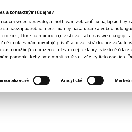
es a kontaktnými údajmi?
našom webe správate, a mohli vám zobraziť tie najlepšie tipy n
é sú naozaj potrebné a bez nich by naša stránka vôbec nefung
 cookies, ktoré nám umožňujú zisťovať, ako náš web funguje, a 
ačné cookies nám dovoľujú prispôsobovať stránku pre vašu lepši
zas umožňujú zobrazenie relevantnej reklamy. Niektoré údaje z
y nám pomohlo, keby sme mohli používať všetky tieto cookies. 
ersonalizačné
Analytické
Marketi