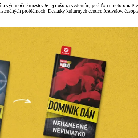
úra výnimočné miesto. Je jej dušou, svedomím, pečaťou i motorom. Pre
xistenčných problémoch. Desiatky kultúrnych centier, festivalov, časopi