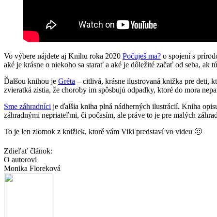
Vo výbere nájdete aj Knihu roka 2020
Počuješ ma?
o spojení s príro
aké je krásne o niekoho sa starať a aké je dôležité začať od seba, ak 
Ďalšou knihou je
Gréta
– citlivá, krásne ilustrovaná knižka pre deti,
zvieratká zistia, že choroby im spôsbujú odpadky, ktoré do mora nepa
Sme záhradníci
je ďalšia kniha plná nádherných ilustrácií. Kniha opi
záhradnými nepriateľmi, či počasím, ale práve to je pre malých záhra
To je len zlomok z knižiek, ktoré vám Viki predstaví vo videu 🙂
Zdieľať článok:
O autorovi
Monika Floreková