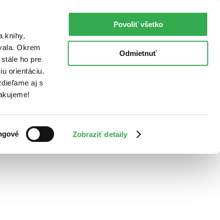
Povoliť všetko
a knihy,
ovala. Okrem
Odmietnuť
stále ho pre
u orientáciu.
dieľame aj s
Ďakujeme!
ngové
Zobraziť detaily