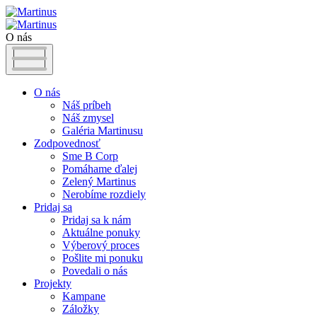
O nás
O nás
Náš príbeh
Náš zmysel
Galéria Martinusu
Zodpovednosť
Sme B Corp
Pomáhame ďalej
Zelený Martinus
Nerobíme rozdiely
Pridaj sa
Pridaj sa k nám
Aktuálne ponuky
Výberový proces
Pošlite mi ponuku
Povedali o nás
Projekty
Kampane
Záložky