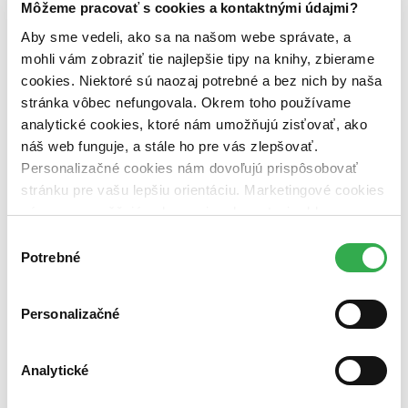
Zelený Martinus
Môžeme pracovať s cookies a kontaktnými údajmi?
Nerobíme rozdiely
Aby sme vedeli, ako sa na našom webe správate, a
Pridaj sa
Pridaj sa k nám
mohli vám zobraziť tie najlepšie tipy na knihy, zbierame
Aktuálne ponuky
cookies. Niektoré sú naozaj potrebné a bez nich by naša
Výberový proces
stránka vôbec nefungovala. Okrem toho používame
Pošlite mi ponuku
Povedali o nás
analytické cookies, ktoré nám umožňujú zisťovať, ako
Projekty
náš web funguje, a stále ho pre vás zlepšovať.
Kampane
Personalizačné cookies nám dovoľujú prispôsobovať
Záložky
Náš labák
stránku pre vašu lepšiu orientáciu. Marketingové cookies
Knihy roka
nám zas umožňujú zobrazenie relevantnej reklamy.
Médiá a partneri
Niektoré údaje zdieľame aj s tretími stranami. Veľmi by
Pre médiá
Výber
Pre partnerov
nám pomohlo, keby sme mohli používať všetky tieto
Potrebné
súhlasu
Všeobecné kontakty
cookies. Ďakujeme!
Blog
Personalizačné
Všetky články na tému: Ashton Kutcher
DVD tipy: Nastáva čas kúzelných príbehov
Analytické
Ján Švihra