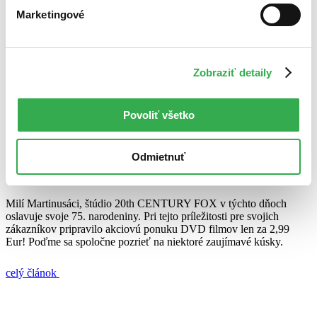
9. novembra 2011
Marketingové
celý článok
Ashton Kutcher
Cameron Diaz
DVD novinky
Joaquin Phoenix
Zobraziť detaily
Johnny Cash
Jumper
Kim Basinger
Master & Commander:
Odvrátená strana sveta
Mejdan v Las Vegas
Michael Douglas
Reese
Witherspoon
Russell Crow
Strážca
Walk the line
Povoliť všetko
Oslavujme spolu!
Odmietnuť
Ján Švihra
9. júla 2010
Milí Martinusáci, štúdio 20th CENTURY FOX v týchto dňoch
oslavuje svoje 75. narodeniny. Pri tejto príležitosti pre svojich
zákazníkov pripravilo akciovú ponuku DVD filmov len za 2,99
Eur! Poďme sa spoločne pozrieť na niektoré zaujímavé kúsky.
celý článok