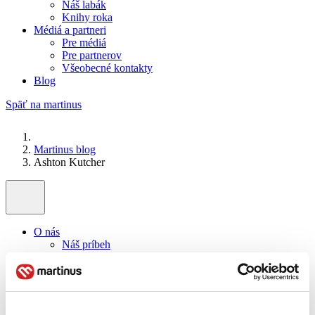
Náš labák
Knihy roka
Médiá a partneri
Pre médiá
Pre partnerov
Všeobecné kontakty
Blog
Späť na martinus
Martinus blog
Ashton Kutcher
O nás
Náš príbeh
Náš zmysel
Galéria Martinusu
Zodpovednosť
Sme B Corp
Pomáhame ďalej