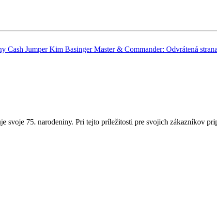
ny Cash
Jumper
Kim Basinger
Master & Commander: Odvrátená strana
svoje 75. narodeniny. Pri tejto príležitosti pre svojich zákazníkov 