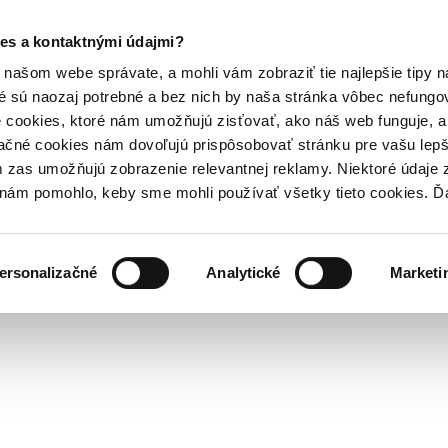
es a kontaktnými údajmi?
našom webe správate, a mohli vám zobraziť tie najlepšie tipy n
é sú naozaj potrebné a bez nich by naša stránka vôbec nefung
 cookies, ktoré nám umožňujú zisťovať, ako náš web funguje, a 
ačné cookies nám dovoľujú prispôsobovať stránku pre vašu lepši
zas umožňujú zobrazenie relevantnej reklamy. Niektoré údaje z
y nám pomohlo, keby sme mohli používať všetky tieto cookies. 
ersonalizačné
Analytické
Marketi