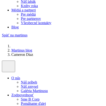
Náš labák
Knihy roka
Médiá a partneri
Pre médiá
Pre partnerov
Všeobecné kontakty
Blog
Späť na martinus
Martinus blog
Cameron Diaz
O nás
Náš príbeh
Náš zmysel
Galéria Martinusu
Zodpovednosť
Sme B Corp
Pomáhame ďalej