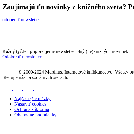
Zaujímajú ťa novinky z knižného sveta? Pr
odoberať newsletter
Každý týždeň pripravujeme newsletter plný (ne)knižných noviniek.
Odoberať newsletter
© 2000-2024 Martinus. Internetové kníhkupectvo. Všetky pr
Sledujte nás na sociálnych sieťach:
Najčastejšie otázky
Nastaviť cookies
Ochrana súkromia
Obchodné podmienky