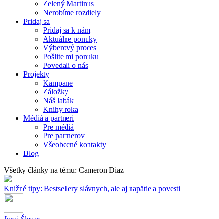
Zelený Martinus
Nerobíme rozdiely
Pridaj sa
Pridaj sa k nám
Aktuálne ponuky
Výberový proces
Pošlite mi ponuku
Povedali o nás
Projekty
Kampane
Záložky
Náš labák
Knihy roka
Médiá a partneri
Pre médiá
Pre partnerov
Všeobecné kontakty
Blog
Všetky články na tému: Cameron Diaz
Knižné tipy: Bestsellery slávnych, ale aj napätie a povesti
Juraj Šlesar