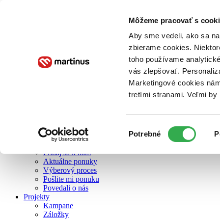
Môžeme pracovať s cooki
O nás
Aby sme vedeli, ako sa na 
zbierame cookies. Niektor
toho používame analytické
O nás
vás zlepšovať. Personaliz
Náš príbeh
Náš zmysel
Marketingové cookies nám 
Galéria Martinusu
tretími stranami. Veľmi b
Zodpovednosť
Sme B Corp
Pomáhame ďalej
Zelený Martinus
Výber
Potrebné
P
Nerobíme rozdiely
súhlasu
Pridaj sa
Pridaj sa k nám
Aktuálne ponuky
Výberový proces
Pošlite mi ponuku
Povedali o nás
Projekty
Kampane
Záložky