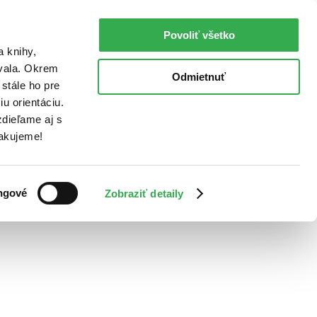
Povoliť všetko
a knihy,
ovala. Okrem
Odmietnuť
stále ho pre
u orientáciu.
dieľame aj s
Ďakujeme!
ngové
Zobraziť detaily