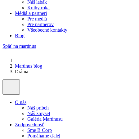
Náš labák
Knihy roka
Médiá a partneri
Pre médiá
Pre partnerov
Všeobecné kontakty
Blog
Späť na martinus
Martinus blog
Dráma
O nás
Náš príbeh
Náš zmysel
Galéria Martinusu
Zodpovednosť
Sme B Corp
Pomáhame ďalej