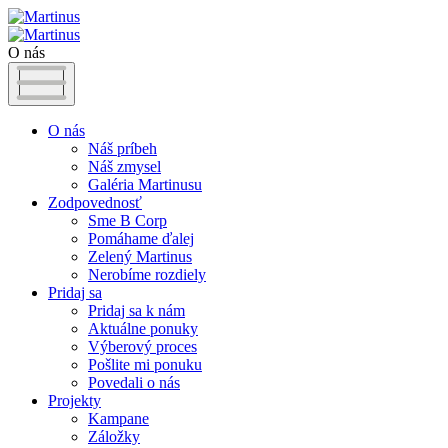
O nás
O nás
Náš príbeh
Náš zmysel
Galéria Martinusu
Zodpovednosť
Sme B Corp
Pomáhame ďalej
Zelený Martinus
Nerobíme rozdiely
Pridaj sa
Pridaj sa k nám
Aktuálne ponuky
Výberový proces
Pošlite mi ponuku
Povedali o nás
Projekty
Kampane
Záložky