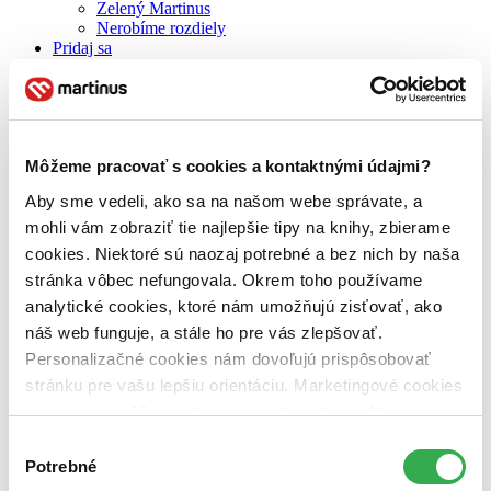
Zelený Martinus
Nerobíme rozdiely
Pridaj sa
Pridaj sa k nám
Aktuálne ponuky
Výberový proces
Pošlite mi ponuku
Povedali o nás
Môžeme pracovať s cookies a kontaktnými údajmi?
Projekty
Kampane
Aby sme vedeli, ako sa na našom webe správate, a
Záložky
Náš labák
mohli vám zobraziť tie najlepšie tipy na knihy, zbierame
Knihy roka
cookies. Niektoré sú naozaj potrebné a bez nich by naša
Médiá a partneri
stránka vôbec nefungovala. Okrem toho používame
Pre médiá
Pre partnerov
analytické cookies, ktoré nám umožňujú zisťovať, ako
Všeobecné kontakty
náš web funguje, a stále ho pre vás zlepšovať.
Blog
Personalizačné cookies nám dovoľujú prispôsobovať
Všetky články na tému: dráma
stránku pre vašu lepšiu orientáciu. Marketingové cookies
nám zas umožňujú zobrazenie relevantnej reklamy.
Velikán Hviezdoslav
Niektoré údaje zdieľame aj s tretími stranami. Veľmi by
Výber
nám pomohlo, keby sme mohli používať všetky tieto
Potrebné
súhlasu
cookies. Ďakujeme!
Zuzana Galková