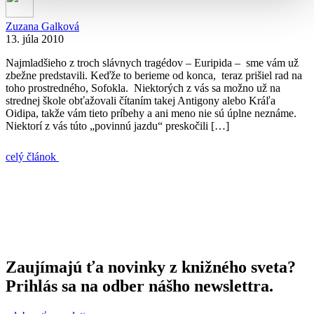
Zuzana Galková
13. júla 2010
Najmladšieho z troch slávnych tragédov – Euripida – sme vám už
zbežne predstavili. Keďže to berieme od konca, teraz prišiel rad na
toho prostredného, Sofokla. Niektorých z vás sa možno už na
strednej škole obťažovali čítaním takej Antigony alebo Kráľa
Oidipa, takže vám tieto príbehy a ani meno nie sú úplne neznáme.
Niektorí z vás túto „povinnú jazdu“ preskočili […]
celý článok
Zaujímajú ťa novinky z knižného sveta?
Prihlás sa na odber nášho newslettra.