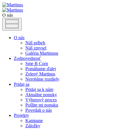
O nás
O nás
Náš príbeh
Náš zmysel
Galéria Martinusu
Zodpovednosť
Sme B Corp
Pomáhame ďalej
Zelený Martinus
Nerobíme rozdiely
Pridaj sa
Pridaj sa k nám
Aktuálne ponuky
Výberový proces
Pošlite mi ponuku
Povedali o nás
Projekty
Kampane
Záložky