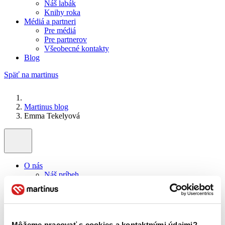
Náš labák
Knihy roka
Médiá a partneri
Pre médiá
Pre partnerov
Všeobecné kontakty
Blog
Späť na martinus
Martinus blog
Emma Tekelyová
O nás
Náš príbeh
Náš zmysel
Galéria Martinusu
Zodpovednosť
Sme B Corp
Pomáhame ďalej
Môžeme pracovať s cookies a kontaktnými údajmi?