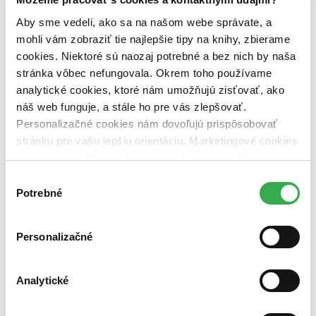
Zelený Martinus
Nerobíme rozdiely
Aby sme vedeli, ako sa na našom webe správate, a
Pridaj sa
mohli vám zobraziť tie najlepšie tipy na knihy, zbierame
Pridaj sa k nám
cookies. Niektoré sú naozaj potrebné a bez nich by naša
Aktuálne ponuky
Výberový proces
stránka vôbec nefungovala. Okrem toho používame
Pošlite mi ponuku
analytické cookies, ktoré nám umožňujú zisťovať, ako
Povedali o nás
náš web funguje, a stále ho pre vás zlepšovať.
Projekty
Kampane
Personalizačné cookies nám dovoľujú prispôsobovať
Záložky
stránku pre vašu lepšiu orientáciu. Marketingové cookies
Náš labák
nám zas umožňujú zobrazenie relevantnej reklamy.
Knihy roka
Médiá a partneri
Niektoré údaje zdieľame aj s tretími stranami. Veľmi by
Výber
Pre médiá
nám pomohlo, keby sme mohli používať všetky tieto
Potrebné
súhlasu
Pre partnerov
cookies. Ďakujeme!
Všeobecné kontakty
Blog
Personalizačné
Všetky články na tému: Emma Tekelyová
Najpredávanejšie filmy za rok 2012 na Martinus.sk
Analytické
Juraj Šlesar