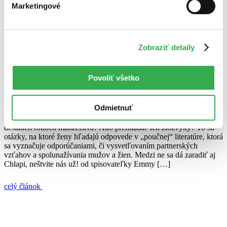
Marketingové
3. januára 2013
celý článok
Zobraziť detaily
Chlapi
Emma Tekelyová
neštvite nás už!
recenzia
Keď nenaštvú chlapi, ale autor
Povoliť všetko
Veronika Folentová
24. novembra 2010
Odmietnuť
Ako s mužmi prežiť v jednej domácnosti? Ako ich nezabiť po
desiatich rokoch manželstva? Ako prehliadať ich zlozvyky? To sú
otázky, na ktoré ženy hľadajú odpovede v „poučnej“ literatúre, ktorá
sa vyznačuje odporúčaniami, či vysvetľovaním partnerských
vzťahov a spolunažívania mužov a žien. Medzi ne sa dá zaradiť aj
Chlapi, neštvite nás už! od spisovateľky Emmy […]
celý článok