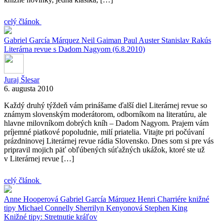
celý článok
Gabriel García Márquez
Neil Gaiman
Paul Auster
Stanislav Rakús
Literárna revue s Dadom Nagyom (6.8.2010)
Juraj Šlesar
6. augusta 2010
Každý druhý týždeň vám prinášame ďalší diel Literárnej revue so
známym slovenským moderátorom, odborníkom na literatúru, ale
hlavne milovníkom dobrých kníh – Dadom Nagyom. Prajem vám
príjemné piatkové popoludnie, milí priatelia. Vitajte pri počúvaní
prázdninovej Literárnej revue rádia Slovensko. Dnes som si pre vás
pripravil mojich päť obľúbených súťažných ukážok, ktoré ste už
v Literárnej revue […]
celý článok
Anne Hooperová
Gabriel García Márquez
Henri Charriére
knižné
tipy
Michael Connelly
Sherrilyn Kenyonová
Stephen King
Knižné tipy: Stretnutie kráľov