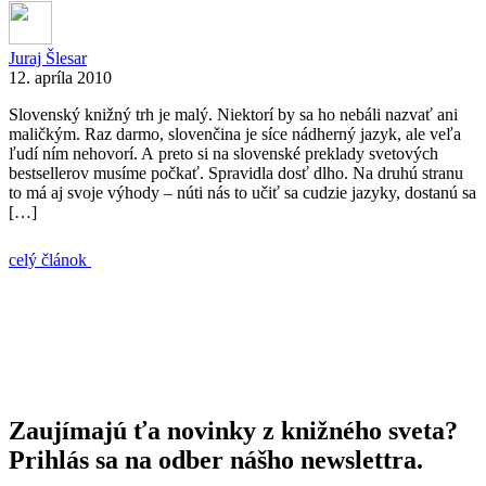
Juraj Šlesar
12. apríla 2010
Slovenský knižný trh je malý. Niektorí by sa ho nebáli nazvať ani
maličkým. Raz darmo, slovenčina je síce nádherný jazyk, ale veľa
ľudí ním nehovorí. A preto si na slovenské preklady svetových
bestsellerov musíme počkať. Spravidla dosť dlho. Na druhú stranu
to má aj svoje výhody – núti nás to učiť sa cudzie jazyky, dostanú sa
[…]
celý článok
Zaujímajú ťa novinky z knižného sveta?
Prihlás sa na odber nášho newslettra.