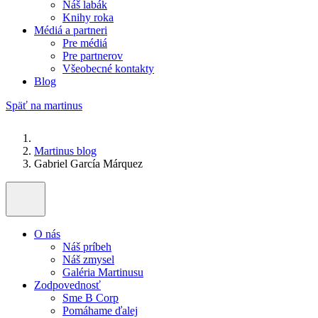
Náš labák
Knihy roka
Médiá a partneri
Pre médiá
Pre partnerov
Všeobecné kontakty
Blog
Späť na martinus
Martinus blog
Gabriel García Márquez
O nás
Náš príbeh
Náš zmysel
Galéria Martinusu
Zodpovednosť
Sme B Corp
Pomáhame ďalej