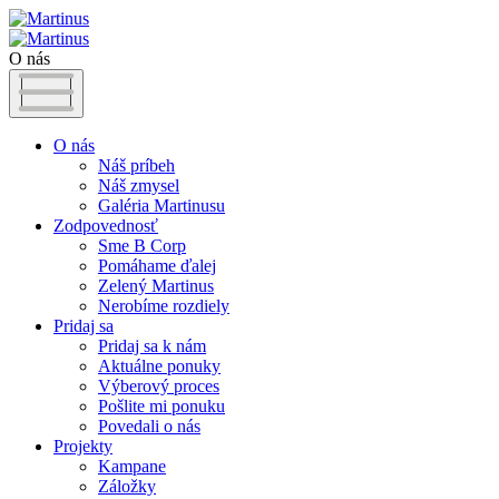
O nás
O nás
Náš príbeh
Náš zmysel
Galéria Martinusu
Zodpovednosť
Sme B Corp
Pomáhame ďalej
Zelený Martinus
Nerobíme rozdiely
Pridaj sa
Pridaj sa k nám
Aktuálne ponuky
Výberový proces
Pošlite mi ponuku
Povedali o nás
Projekty
Kampane
Záložky