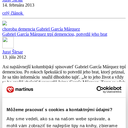
14. februára 2013
celý článok
choroba
demencia
Gabriel García Márquez
Gabriel García Márquez trpí demenciou, potvrdil jeho brat
Juraj Šlesar
13. júla 2012
Asi najslávnejší kolumbijský spisovateľ Gabriel García Márquez trpí
demenciou. Po rokoch špekulácií to potvrdil jeho brat, ktorý priznal,
že sa túto informáciu snažil dlhodobo tajiť. „Je to jeho život a vždy
sa ho snažil chrániť,“ vysvetlil Jaime García Márquez. Teraz sa však
rozhodol, že je najvyšší čas zverejniť pravdu o zdravotnom stave
svojho slávneho brata.
celý článok
Môžeme pracovať s cookies a kontaktnými údajmi?
Gabriel García Márquez
Julian Barnes
knižné tipy
Paolo Giordano
Aby sme vedeli, ako sa na našom webe správate, a
Peter Hoeg
Philip Roth
mohli vám zobraziť tie najlepšie tipy na knihy, zbierame
Knižné tipy: Niečo pre náročnejších