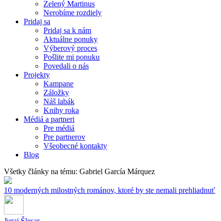
Zelený Martinus
Nerobíme rozdiely
Pridaj sa
Pridaj sa k nám
Aktuálne ponuky
Výberový proces
Pošlite mi ponuku
Povedali o nás
Projekty
Kampane
Záložky
Náš labák
Knihy roka
Médiá a partneri
Pre médiá
Pre partnerov
Všeobecné kontakty
Blog
Všetky články na tému: Gabriel García Márquez
10 moderných milostných románov, ktoré by ste nemali prehliadnuť
Juraj Šlesar