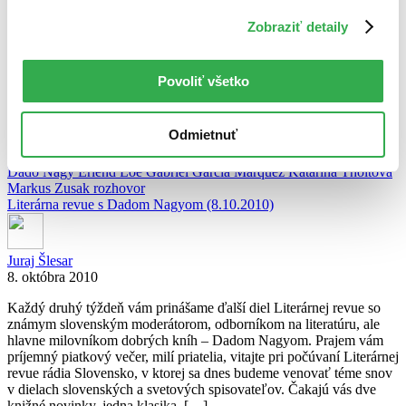
kampane, iné na základe odporúčania kamarátov. Ale kniha
Zobraziť detaily
slávneho kolumbijského spisovateľa Gabriela García Márqueza
Správa o jednom únose sa v iránskom Teheráne vypredala na
základe odporúčania politika. Konkrétne vodcu opozície Míra
Husajna Musávího, ktorý prehlásil, že kniha dokonale opisuje jeho
Povoliť všetko
domáce väzenie.
Odmietnuť
celý článok
Dado Nagy
Erlend Loe
Gabriel García Márquez
Katarína Tholtová
Markus Zusak
rozhovor
Literárna revue s Dadom Nagyom (8.10.2010)
Juraj Šlesar
8. októbra 2010
Každý druhý týždeň vám prinášame ďalší diel Literárnej revue so
známym slovenským moderátorom, odborníkom na literatúru, ale
hlavne milovníkom dobrých kníh – Dadom Nagyom. Prajem vám
príjemný piatkový večer, milí priatelia, vitajte pri počúvaní Literárnej
revue rádia Slovensko, v ktorej sa dnes budeme venovať téme snov
v dielach slovenských a svetových spisovateľov. Čakajú vás dve
knižné novinky, jedna klasika, […]