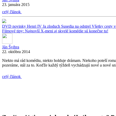
23. januára 2015
celý článok
DVD novinky
Henri IV
Ja zloduch
Susedia na odstrel
Všetky cesty 
Filmové tipy: Najnovší X-meni aj skvelé komédie sú konečne tu!
Ján Švihra
22. októbra 2014
Niekto má rád komédiu, niekto holduje drámam. Niekoho poteší romant
pozeráme, stál za to. Keďže každý týždeň vychádzajú nové a nové sn
celý článok