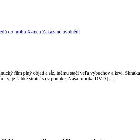
vedú do hrobu
X-men
Zakázané uvolnění
ický film plný objatí a sĺz, inému stačí veľa výbuchov a krvi. Skrátk
ímky, je ľahké stratiť sa v ponuke. Naša rubrika DVD […]