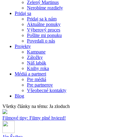
Zelený Martinus
Nerobíme rozdiely
Pridaj sa
Pridaj sa k nám
Aktuálne ponuky
Výberový proces
Pošlite mi ponuku
Povedali o nás
Projekty
Kampane
Záložky
Náš labák
Knihy roka
Médiá a partneri
Pre médiá
Pre partnerov
Všeobecné kontakty
Blog
Všetky články na tému: Ja zloduch
Filmové tipy: Filmy plné hviezd!
Ján Švihra