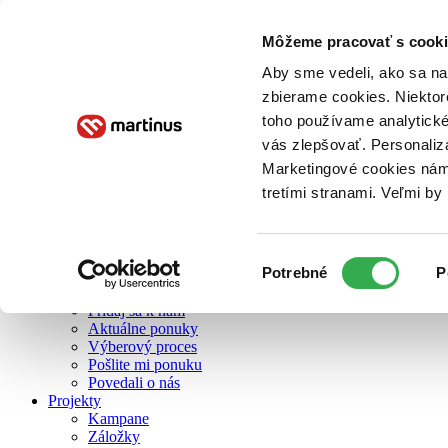
Môžeme pracovať s cooki
O nás
Aby sme vedeli, ako sa na 
zbierame cookies. Niektor
toho používame analytické
O nás
vás zlepšovať. Personaliz
Náš príbeh
Náš zmysel
Marketingové cookies nám 
Galéria Martinusu
tretími stranami. Veľmi b
Zodpovednosť
Sme B Corp
Pomáhame ďalej
Zelený Martinus
Výber
Potrebné
P
Nerobíme rozdiely
súhlasu
Pridaj sa
Pridaj sa k nám
Aktuálne ponuky
Výberový proces
Pošlite mi ponuku
Povedali o nás
Projekty
Kampane
Záložky