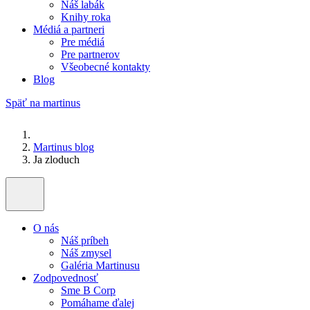
Náš labák
Knihy roka
Médiá a partneri
Pre médiá
Pre partnerov
Všeobecné kontakty
Blog
Späť na martinus
Martinus blog
Ja zloduch
O nás
Náš príbeh
Náš zmysel
Galéria Martinusu
Zodpovednosť
Sme B Corp
Pomáhame ďalej