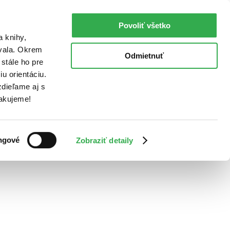
Povoliť všetko
a knihy,
ovala. Okrem
Odmietnuť
stále ho pre
u orientáciu.
dieľame aj s
Ďakujeme!
ngové
Zobraziť detaily