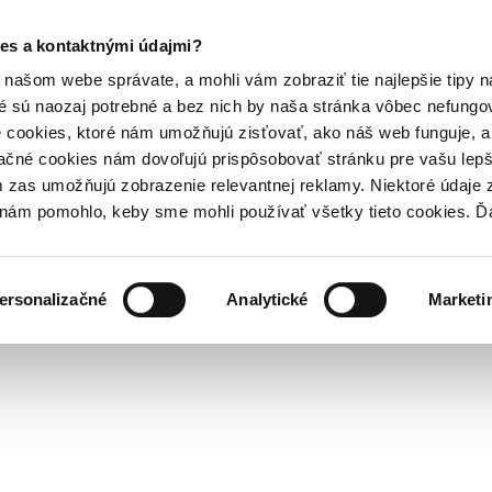
es a kontaktnými údajmi?
našom webe správate, a mohli vám zobraziť tie najlepšie tipy n
é sú naozaj potrebné a bez nich by naša stránka vôbec nefung
 cookies, ktoré nám umožňujú zisťovať, ako náš web funguje, a 
ačné cookies nám dovoľujú prispôsobovať stránku pre vašu lepši
zas umožňujú zobrazenie relevantnej reklamy. Niektoré údaje z
y nám pomohlo, keby sme mohli používať všetky tieto cookies. 
ersonalizačné
Analytické
Marketi