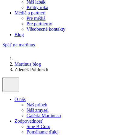
Náš labák
Knihy roka
Médiá a partneri
Pre médiá
Pre partnerov
Všeobecné kontakty
Blog
Späť na martinus
Martinus blog
Zdeněk Pohlreich
O nás
Náš príbeh
Náš zmysel
Galéria Martinusu
Zodpovednosť
Sme B Corp
Pomáhame ďalej