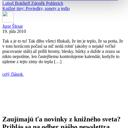
Luboš Bokštefl
Zdeněk Pohlreich
Knižné tipy: Poviedky, sonety a jedlo
Juraj Šlesar
19. júla 2010
Tak a je to tu! Tak dlho všetci fňukali, že im je teplo, že sa potia, že
v tom horúcom počasí sa nič nedá robiť (akoby o nejaké veľké
pracovanie stáli) až prišli hromy, blesky, búrky a dažde a zrazu sa
nikto nepotíme, len častejšiemu kontrolujeme kalendár, kedyže to
ujdeme z tejto zimy do tepla […]
celý článok
Zaujímajú ťa novinky z knižného sveta?
Prihlás sa na odber nášho newslettra.