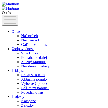
O nás
O nás
Náš príbeh
Náš zmysel
Galéria Martinusu
Zodpovednosť
Sme B Corp
Pomáhame ďalej
Zelený Martinus
Nerobíme rozdiely
Pridaj sa
Pridaj sa k nám
Aktuálne ponuky
Výberový proces
Pošlite mi ponuku
Povedali o nás
Projekty
Kampane
Záložky