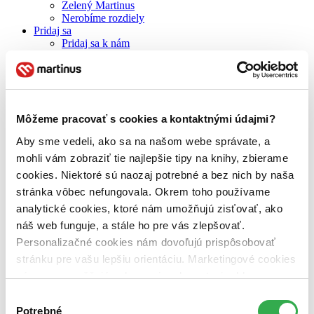
Zelený Martinus
Nerobíme rozdiely
Pridaj sa
Pridaj sa k nám
Aktuálne ponuky
Výberový proces
Pošlite mi ponuku
Povedali o nás
Projekty
Môžeme pracovať s cookies a kontaktnými údajmi?
Kampane
Záložky
Aby sme vedeli, ako sa na našom webe správate, a
Náš labák
Knihy roka
mohli vám zobraziť tie najlepšie tipy na knihy, zbierame
Médiá a partneri
cookies. Niektoré sú naozaj potrebné a bez nich by naša
Pre médiá
stránka vôbec nefungovala. Okrem toho používame
Pre partnerov
Všeobecné kontakty
analytické cookies, ktoré nám umožňujú zisťovať, ako
Blog
náš web funguje, a stále ho pre vás zlepšovať.
Personalizačné cookies nám dovoľujú prispôsobovať
Všetky články na tému: Zdeněk Pohlreich
stránku pre vašu lepšiu orientáciu. Marketingové cookies
Knižné tipy: Česká záchrana! :-)
nám zas umožňujú zobrazenie relevantnej reklamy.
Niektoré údaje zdieľame aj s tretími stranami. Veľmi by
Výber
nám pomohlo, keby sme mohli používať všetky tieto
Potrebné
súhlasu
Juraj Šlesar