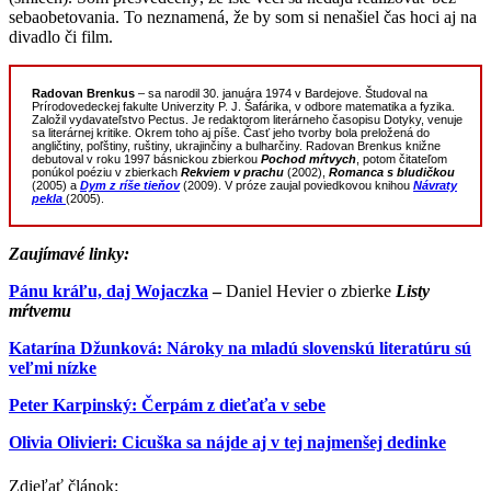
sebaobetovania. To neznamená, že by som si nenašiel čas hoci aj na
divadlo či film.
Radovan Brenkus
– sa narodil 30. januára 1974 v Bardejove. Študoval na
Prírodovedeckej fakulte Univerzity P. J. Šafárika, v odbore matematika a fyzika.
Založil vydavateľstvo Pectus. Je redaktorom literárneho časopisu Dotyky, venuje
sa literárnej kritike. Okrem toho aj píše. Časť jeho tvorby bola preložená do
angličtiny, poľštiny, ruštiny, ukrajinčiny a bulharčiny. Radovan Brenkus knižne
debutoval v roku 1997 básnickou zbierkou
Pochod mŕtvych
, potom čitateľom
ponúkol poéziu v zbierkach
Rekviem v prachu
(2002),
Romanca s bludičkou
(2005) a
Dym z ríše tieňov
(2009). V próze zaujal poviedkovou knihou
Návraty
pekla
(2005).
Zaujímavé linky:
Pánu kráľu, daj Wojaczka
–
Daniel Hevier o zbierke
Listy
mŕtvemu
Katarína Džunková: Nároky na mladú slovenskú literatúru sú
veľmi nízke
Peter Karpinský: Čerpám z dieťaťa v sebe
Olivia Olivieri: Cicuška sa nájde aj v tej najmenšej dedinke
Zdieľať článok: