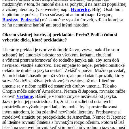
medziiným v tom, že mnohé diela sa pohybujú na hranici populárnej
a vážnej literatúry (v slovenskej napr.
Hvorecký
,
Bilý
). Osobitnou
kapitolou je poézia. Tá so súčasnými autormi (napr.
Gregor
,
Buzássy
,
Podracká
) má skutočne vysokú úroveň, vďaka ktorej sa
za ňu nemusíme hanbiť ani pred inými národmi.
Okrem vlastnej tvorby aj prekladáte. Prečo? Podľa čoho si
vyberáte diela, ktoré prekladáte?
Literárny preklad je tvorivé dobrodružstvo, výzva, nakoľko som
schopný iný autorský priestor so všetkými farbami, chuťami
a vôňami pretransformovať do rodného jazyka tak, aby som doň
nevniesol vlastné autorstvo. Bez empatie to nejde, perfekcionistické
ovládanie druhého jazyka nestačí. Zvlášť v poézii. Možno povedať,
že prekladateľ-básnik preloží všetko, ale prekladateľ-prozaik, ktorý
sa zväčša drží zaužívaných slovných zvratov, už nie. Literárne
umenie sa v ničom nelíši od ostatných druhov umenia. Tak ako
Chopin môže osloviť Američana, Nemca či Japonca, rovnako môže
osloviť
Verlaine
. Báseň je v tomto zmysle nezávislá od jazyka.
Jazyk je len jej prostriedok. To, že si na rozdiel od ostatných
prostriedkov vyžaduje preklad, aby mohla byť sprostredkovaná
iným národom, je iba zdanlivá nevýhoda literatúry. Predstavme si
modelovú situáciu pri predpoklade, že Američan, Nemec či Japonec
sú ideálne rovnakí čitatelia s rovnakým rozpoložením. Potom tá istá
báseň na svetovej úrovni, keď si ju prečítajú v rodnom jazyku, musí