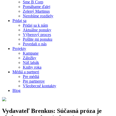
Sme B Corp
Pomáhame ďalej
Zelený Martinus
Nerobíme rozdiely
Pridaj sa
Pridaj sa k nám
Aktuálne ponuky
Výberový proces
Pošlite mi ponuku
Povedali o nás
Projekty
Kampane
Záložky
Náš labák
Knihy roka
Médiá a partneri
Pre médiá
Pre partnerov
Všeobecné kontakty
Blog
Vydavateľ Brenkus: Súčasná próza je