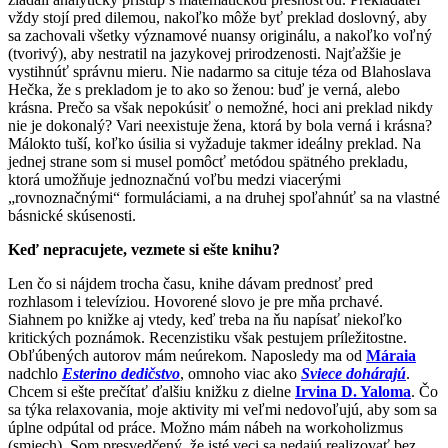
vždy stojí pred dilemou, nakoľko môže byť preklad doslovný, aby
sa zachovali všetky významové nuansy originálu, a nakoľko voľný
(tvorivý), aby nestratil na jazykovej prirodzenosti. Najťažšie je
vystihnúť správnu mieru. Nie nadarmo sa cituje téza od Blahoslava
Hečka, že s prekladom je to ako so ženou: buď je verná, alebo
krásna. Prečo sa však nepokúsiť o nemožné, hoci ani preklad nikdy
nie je dokonalý? Vari neexistuje žena, ktorá by bola verná i krásna?
Málokto tuší, koľko úsilia si vyžaduje takmer ideálny preklad. Na
jednej strane som si musel pomôcť metódou spätného prekladu,
ktorá umožňuje jednoznačnú voľbu medzi viacerými
„rovnoznačnými“ formuláciami, a na druhej spoľahnúť sa na vlastné
básnické skúsenosti.
Keď nepracujete, vezmete si ešte knihu?
Len čo si nájdem trocha času, knihe dávam prednosť pred
rozhlasom i televíziou. Hovorené slovo je pre mňa prchavé.
Siahnem po knižke aj vtedy, keď treba na ňu napísať niekoľko
kritických poznámok. Recenzistiku však pestujem príležitostne.
Obľúbených autorov mám neúrekom. Naposledy ma od
Máraia
nadchlo
Esterino dedičstvo
, omnoho viac ako
Sviece dohárajú
.
Chcem si ešte prečítať ďalšiu knižku z dielne
Irvina D. Yaloma
. Čo
sa týka relaxovania, moje aktivity mi veľmi nedovoľujú, aby som sa
úplne odpútal od práce. Možno mám nábeh na workoholizmus
(smiech). Som presvedčený, že isté veci sa nedajú realizovať bez