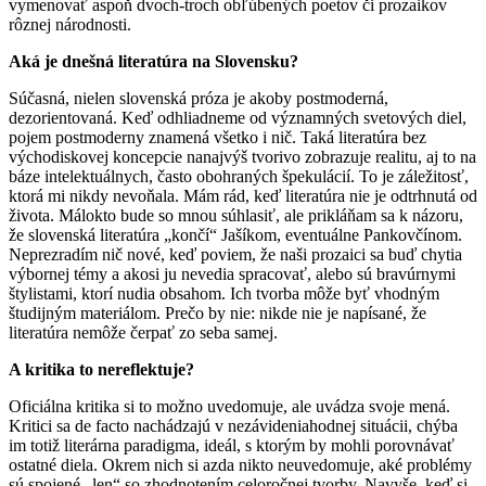
vymenovať aspoň dvoch-troch obľúbených poetov či prozaikov
rôznej národnosti.
Aká je dnešná literatúra na Slovensku?
Súčasná, nielen slovenská próza je akoby postmoderná,
dezorientovaná. Keď odhliadneme od významných svetových diel,
pojem postmoderny znamená všetko i nič. Taká literatúra bez
východiskovej koncepcie nanajvýš tvorivo zobrazuje realitu, aj to na
báze intelektuálnych, často obohraných špekulácií. To je záležitosť,
ktorá mi nikdy nevoňala. Mám rád, keď literatúra nie je odtrhnutá od
života. Málokto bude so mnou súhlasiť, ale prikláňam sa k názoru,
že slovenská literatúra „končí“ Jašíkom, eventuálne Pankovčínom.
Neprezradím nič nové, keď poviem, že naši prozaici sa buď chytia
výbornej témy a akosi ju nevedia spracovať, alebo sú bravúrnymi
štylistami, ktorí nudia obsahom. Ich tvorba môže byť vhodným
študijným materiálom. Prečo by nie: nikde nie je napísané, že
literatúra nemôže čerpať zo seba samej.
A kritika to nereflektuje?
Oficiálna kritika si to možno uvedomuje, ale uvádza svoje mená.
Kritici sa de facto nachádzajú v nezávideniahodnej situácii, chýba
im totiž literárna paradigma, ideál, s ktorým by mohli porovnávať
ostatné diela. Okrem nich si azda nikto neuvedomuje, aké problémy
sú spojené „len“ so zhodnotením celoročnej tvorby. Navyše, keď si