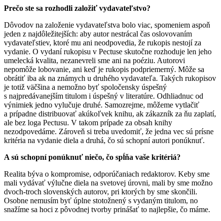
Prečo ste sa rozhodli založiť vydavateľstvo?
Dôvodov na založenie vydavateľstva bolo viac, spomeniem aspoň
jeden z najdôležitejších: aby autor nestrácal čas oslovovaním
vydavateľstiev, ktoré mu ani neodpovedia, že rukopis nestojí za
vydanie. O vydaní rukopisu v Pectuse skutočne rozhoduje len jeho
umelecká kvalita, nezanevreli sme ani na poéziu. Autorovi
nepomôže lobovanie, ani keď je rukopis podpriemerný. Môže sa
obrátiť iba ak na známych u druhého vydavateľa. Takých rukopisov
je totiž väčšina a nemožno byť spoločensky úspešný
s najpredávanejším titulom i úspešný v literatúre. Odhliadnuc od
výnimiek jedno vylučuje druhé. Samozrejme, môžeme vytlačiť
a prípadne distribuovať akúkoľvek knihu, ak zákazník za ňu zaplatí,
ale bez loga Pectusu. V takom prípade za obsah knihy
nezodpovedáme. Zároveň si treba uvedomiť, že jedna vec sú prísne
kritéria na vydanie diela a druhá, čo sú schopní autori ponúknuť.
A sú schopní ponúknuť niečo, čo spĺňa vaše kritériá?
Realita býva o kompromise, odporúčaniach redaktorov. Keby sme
mali vydávať výlučne diela na svetovej úrovni, mali by sme možno
dvoch-troch slovenských autorov, pri ktorých by sme skončili.
Osobne nemusím byť úplne stotožnený s vydaným titulom, no
snažíme sa hoci z pôvodnej tvorby prinášať to najlepšie, čo máme.