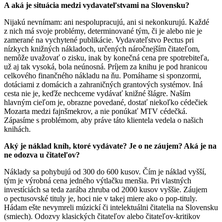
A aká je situácia medzi vydavateľstvami na Slovensku?
Nijakú nevnímam: ani nespolupracujú, ani si nekonkurujú. Každé
z nich má svoje problémy, determinované tým, či je alebo nie je
zamerané na vychytené publikácie. Vydavateľstvo Pectus pri
nízkych knižných nákladoch, určených náročnejším čitateľom,
nemôže uvažovať o zisku, inak by konečná cena pre spotrebiteľa,
už aj tak vysoká, bola neúnosná. Príjem za knihu je pod hranicou
celkového finančného nákladu na ňu. Pomáhame si sponzormi,
dotáciami z domácich a zahraničných grantových systémov. Iná
cesta nie je, keďže nechceme vydávať knižné šlágre. Naším
hlavným cieľom je, obrazne povedané, dostať niekoľko cédečiek
Mozarta medzi fajnšmekrov, a nie ponúkať MTV cédečká.
Zápasíme s problémom, aby práve táto klientela vedela o našich
knihách.
Aký je náklad kníh, ktoré vydávate? Je o ne záujem? Aká je na
ne odozva u čitateľov?
Náklady sa pohybujú od 300 do 600 kusov. Čím je náklad vyšší,
tým je výrobná cena jedného výtlačku menšia. Pri vlastných
investíciách sa teda zarába zhruba od 2000 kusov vyššie. Záujem
o pectusovské tituly je, hoci nie v takej miere ako o pop-tituly.
Hádam ešte nevymreli múzickí či intelektuálni čitatelia na Slovensku
(smiech). Odozvy klasických čitateľov alebo čitateľov-kritikov