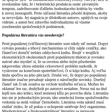
uvedomíme fakt, že i beletristická produkcia rastie závratným
tempom, zadefinovanie ďalšieho hodnotiaceho kritéria by viedlo
k novej monografii. Preto súčasná literatúra pôsobí dojmom, akoby
sa nevyvíjala. Jej stagnácia je dôsledkom autorov, upätých na svoje
videnie, a autori bez zdravého individualizmu sú vlastne
zosobnením spoločenských podmienok.
Populárna literatúra vás neoslovuje?
Proti populárnej (väčšinovej) literatúre som nikdy nič nemal. Dopyt
vytvára ponuku a trhový mechanizmus si vždy nájde cestičky, ako
čitateľovi doručiť trebárs oddychovú knihu. Brojiť v terajších
ekonomických okolnostiach proti populárnym titulom je rovnako
naivné ako myslieť si, že sa osvetou alebo iným pôsobením
takpovediac zhora odstráni celosvetový problém narkotík. Je
vyslovene na konečnom spotrebiteľovi, či si kúpi knihu. Aj voľba
titulu spočíva na jeho pleciach. Druhá vec, že dopyt po populárnej
literatúre značne presahuje záujem o náročnejšie novinky. Dnešný
čitateľ tak či tak zostáva na vrchole knižného reťazca. Možno ho
oklamať len raz, druhýkrát po autorovi nesiahne. Neraz má na titul
lepší nos ako kritici, ktorí nemenej kĺžu po povrchu diela. Literatúra
isto nie je jednoduchým javom, táto umelecká forma spoločenského
vedomia sa nedá vnímať čiernobielo. Literárna veda taktiež musí
znášať riziko, že už pokus o uchopenie umŕtvuje živý organizmus.
Mnohotvárnosť a širokospektrálnosť literatúry sa prejavuje