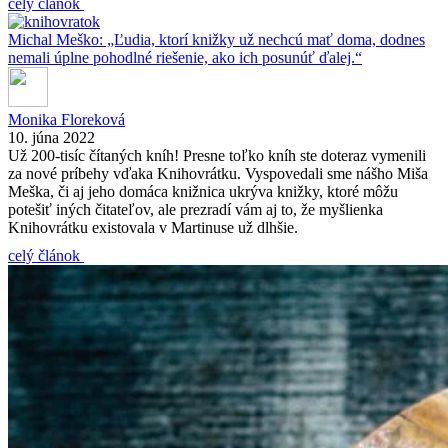
celý článok
Michal Meško: „Ľudia, ktorí knižky už nechcú mať doma, dodnes
nemali úplne pohodlné riešenie, ako ich posunúť ďalej.“
Monika Floreková
10. júna 2022
Už 200-tisíc čítaných kníh! Presne toľko kníh ste doteraz vymenili
za nové príbehy vďaka Knihovrátku. Vyspovedali sme nášho Miša
Meška, či aj jeho domáca knižnica ukrýva knižky, ktoré môžu
potešiť iných čitateľov, ale prezradí vám aj to, že myšlienka
Knihovrátku existovala v Martinuse už dlhšie.
celý článok