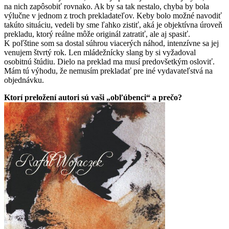
na nich zapôsobiť rovnako. Ak by sa tak nestalo, chyba by bola
výlučne v jednom z troch prekladateľov. Keby bolo možné navodiť
takúto situáciu, vedeli by sme ľahko zistiť, aká je objektívna úroveň
prekladu, ktorý reálne môže originál zatratiť, ale aj spasiť.
K poľštine som sa dostal súhrou viacerých náhod, intenzívne sa jej
venujem štvrtý rok. Len mládežnícky slang by si vyžadoval
osobitnú štúdiu. Dielo na preklad ma musí predovšetkým osloviť.
Mám tú výhodu, že nemusím prekladať pre iné vydavateľstvá na
objednávku.
Ktorí preložení autori sú vaši „obľúbenci“ a prečo?