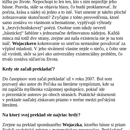
túžba po živote. Nepochopí to len ten, kto s ním neprežije jeho
básne. Pravda, stále sa objavia hlasy, čo budú proklamovať, že
poézia, krása a nádej sú jedno a to isté. Vari umenie je takéto ploché
zobrazovanie skutočnosti? Zvyčajne z tohto presvedčenia, ktoré
samo zostáva vo vlastnom schematizme, vyplývajú výhrady
k „bezvýchodiskovej“ poézii. Osobne som nikdy neveril
„básnickej“ šablóne s jednoznačne definovanou nádejou. Každá
minca má totiž dve strany, zrejme ani naša existencia nie je na tom
ináč.
Wojaczkovo
koketovanie so smrťou nemusíme považovať za
výplod mladosti. V jeho stvárnení vlastne nejde o niečo, z čoho sme
už vyrástli, skôr sa javí ako univerzálny existenciálny problém, čo
trvalo zostáva súčasťou života.
Kedy ste začali prekladať?
Do časopisov som začal prekladať už v roku 2007. Bol som
pozvaný ako autor do Poľska na literárne sympózium, kde sa
mi zapáčila myšlienka vzájomnej spolupráce, pokiaľ ide
o prezentácie autorov po oboch stranách. Praktické skúsenosti
v preklade naďalej získavam priamo v teréne medzi poľskými
literátmi.
Na ktorý svoj preklad ste najviac hrdý?
Zrejme na preklad spomínaného
Wojaczka
, ktorého básne si priam
žiadali analytický prístup s matematickou presnosťou. Prekladateľ