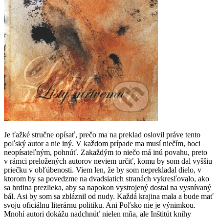
Je ťažké stručne opísať, prečo ma na preklad oslovil práve tento
poľský autor a nie iný. V každom prípade ma musí niečím, hoci
neopísateľným, pohnúť. Zakaždým to niečo má inú povahu, preto
v rámci preložených autorov neviem určiť, komu by som dal vyššiu
priečku v obľúbenosti. Viem len, že by som neprekladal dielo, v
ktorom by sa povedzme na dvadsiatich stranách vykresľovalo, ako
sa hrdina prezlieka, aby sa napokon vystrojený dostal na vysnívaný
bál. Asi by som sa zbláznil od nudy. Každá krajina mala a bude mať
svoju oficiálnu literárnu politiku. Ani Poľsko nie je výnimkou.
Mnohí autori dokážu nadchnúť nielen mňa, ale Inštitút knihy