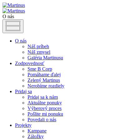
O nás
O nás
Náš príbeh
Náš zmysel
Galéria Martinusu
Zodpovednosť
Sme B Corp
Pomáhame ďalej
Zelený Martinus
Nerobíme rozdiely
Pridaj sa
Pridaj sa k nám
Aktuálne ponuky
Výberový proces
Pošlite mi ponuku
Povedali o nás
Projekty
Kampane
Záložky