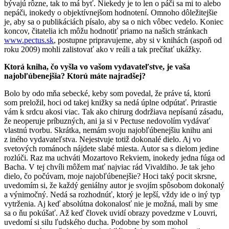
bývajú rôzne, tak to má byť. Niekedy je to len o páči sa mi to alebo
nepáči, inokedy o objektívnejšom hodnotení. Omnoho dôležitejšie
je, aby sa o publikáciách písalo, aby sa o nich vôbec vedelo. Koniec
koncov, čitatelia ich môžu hodnotiť priamo na našich stránkach
www.pectus.sk
, postupne pripravujeme, aby si v knihách (aspoň od
roku 2009) mohli zalistovať ako v reáli a tak prečítať ukážky.
Ktorá kniha, čo vyšla vo vašom vydavateľstve, je vaša
najobľúbenejšia? Ktorú máte najradšej?
Bolo by odo mňa sebecké, keby som povedal, že práve tá, ktorú
som preložil, hoci od takej knižky sa nedá úplne odpútať. Prirastie
vám k srdcu akosi viac. Tak ako chirurg dodržiava nepísanú zásadu,
že neoperuje príbuzných, ani ja si v Pectuse nedovolím vydávať
vlastnú tvorbu. Skrátka, nemám svoju najobľúbenejšiu knihu ani
z iného vydavateľstva. Nejestvuje totiž dokonalé dielo. Aj vo
svetových románoch nájdete slabé miesta. Autor sa s dielom jedine
rozlúči. Raz ma uchváti Mozartovo Rekviem, inokedy jedna fúga od
Bacha. V tej chvíli môžem mať najviac rád Vivaldiho. Je tak jeho
dielo, čo počúvam, moje najobľúbenejšie? Hoci taký pocit skrsne,
uvedomím si, že každý geniálny autor je svojím spôsobom dokonalý
a výnimočný. Nedá sa rozhodnúť, ktorý je lepší, vždy ide o iný typ
vytrženia. Aj keď absolútna dokonalosť nie je možná, mali by sme
sa o ňu pokúšať. Až keď človek uvidí obrazy povedzme v Louvri,
uvedomí si silu ľudského ducha. Podobne by som mohol