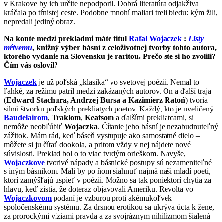
v Krakove by ich určite nepodporil. Dobrá literatúra odjakživa
kráčala po tŕnistej ceste. Podobne mnohí maliari treli biedu: kým žili,
nepredali jediný obraz.
Na konte medzi prekladmi máte titul
Rafał Wojaczek
:
Listy
mŕtvemu
, knižný výber básní z celoživotnej tvorby tohto autora,
ktorého vydanie na Slovensku je raritou. Prečo ste si ho zvolili?
Čím vás oslovil?
Wojaczek
je už poľská „klasika“ vo svetovej poézii. Nemal to
ľahké, za režimu patril medzi zakázaných autorov. On a ďalší traja
(
Edward Stachura, Andrzej Bursa a Kazimierz Ratoń
) tvoria
silnú štvorku poľských prekliatych poetov. Každý, kto je uveličený
Baudelairom
,
Traklom
,
Keatsom
a ďalšími prekliatcami, si
nemôže neobľúbiť
Wojaczka
. Čítanie jeho básní je nezabudnuteľný
zážitok. Mám rád, keď báseň vystupuje ako samostatné dielo –
môžete si ju čítať dookola, a pritom vždy v nej nájdete nové
súvislosti. Preklad bol o to viac tvrdým orieškom. Navyše,
Wojaczkove
tvorivé nápady a básnické postupy sú nezameniteľné
s iným básnikom. Mali by po ňom siahnuť najmä naši mladí poeti,
ktorí zamýšľajú uspieť v poézii. Možno sa tak poniektorí chytia za
hlavu, keď zistia, že doteraz objavovali Ameriku. Revolta vo
Wojaczkovom
podaní je vzburou proti akémukoľvek
spoločenskému systému. Za drsnou erotikou sa ukrýva úcta k žene,
za prorockými víziami pravda a za svojráznym nihilizmom šialená