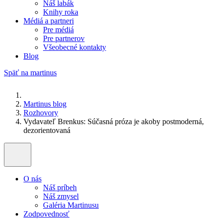
Náš labák
Knihy roka
Médiá a partneri
Pre médiá
Pre partnerov
Všeobecné kontakty
Blog
Späť na martinus
Martinus blog
Rozhovory
Vydavateľ Brenkus: Súčasná próza je akoby postmoderná,
dezorientovaná
O nás
Náš príbeh
Náš zmysel
Galéria Martinusu
Zodpovednosť