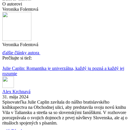
O autorovi
Veronika Folentová
Veronika Folentová
ďalšie články autora
Prečítajte si tiež:
Julie Caplin: Romantika je univerzálna, každý ju pozná a každý jej
rozumie
Alex Krchnavá
31. mája 2024
Spisovateľka Julie Caplin zavítala do nášho bratislavského
kníhkupectva na Obchodnej ulici, aby predstavila svoju novú knihu
Vila v Taliansku a stretla sa so slovenskými fanúšikmi. V rozhovore
porozprávala o svojich dojmoch z prvej návštevy Slovenska, ale aj o
rituáloch spojených s písaním.