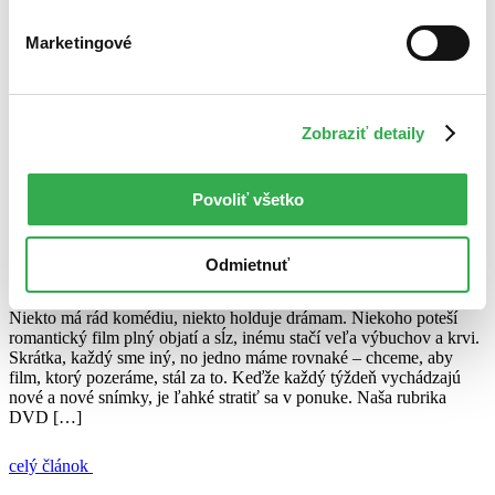
30. januára 2013
Marketingové
celý článok
Alan Arkin
Audrey Hepburn
Čakaj do tmy
Chuggington
Daniel
Craig
Dream House
DVD novinky
Hamlet
Melódia môjho srdca
Zobraziť detaily
Naomi Watts
Owen Wilson
Polnoc v Paríži
Rachel McAdams
Rachel Weisz
vláčiky
Woody Allen
DVD tipy: Zážitok pre každého
Povoliť všetko
Ján Švihra
Odmietnuť
15. februára 2012
Niekto má rád komédiu, niekto holduje drámam. Niekoho poteší
romantický film plný objatí a sĺz, inému stačí veľa výbuchov a krvi.
Skrátka, každý sme iný, no jedno máme rovnaké – chceme, aby
film, ktorý pozeráme, stál za to. Keďže každý týždeň vychádzajú
nové a nové snímky, je ľahké stratiť sa v ponuke. Naša rubrika
DVD […]
celý článok