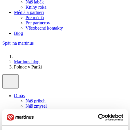
Náš labák
Knihy roka
Médiá a partneri
Pre médiá
Pre partnerov
Všeobecné kontakty
Blog
Späť na martinus
Martinus blog
Polnoc v Paríži
O nás
Náš príbeh
Náš zmysel
Galéria Martinusu
Zodpovednosť
Sme B Corp
Pomáhame ďalej