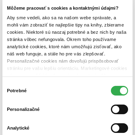
Zelený Martinus
Nerobíme rozdiely
Môžeme pracovať s cookies a kontaktnými údajmi?
Pridaj sa
Aby sme vedeli, ako sa na našom webe správate, a
Pridaj sa k nám
Aktuálne ponuky
mohli vám zobraziť tie najlepšie tipy na knihy, zbierame
Výberový proces
cookies. Niektoré sú naozaj potrebné a bez nich by naša
Pošlite mi ponuku
stránka vôbec nefungovala. Okrem toho používame
Povedali o nás
Projekty
analytické cookies, ktoré nám umožňujú zisťovať, ako
Kampane
náš web funguje, a stále ho pre vás zlepšovať.
Záložky
Personalizačné cookies nám dovoľujú prispôsobovať
Náš labák
Knihy roka
stránku pre vašu lepšiu orientáciu. Marketingové cookies
Médiá a partneri
nám zas umožňujú zobrazenie relevantnej reklamy.
Pre médiá
Niektoré údaje zdieľame aj s tretími stranami. Veľmi by
Pre partnerov
Výber
Všeobecné kontakty
nám pomohlo, keby sme mohli používať všetky tieto
Potrebné
súhlasu
Blog
cookies. Ďakujeme!
Všetky články na tému: Polnoc v Paríži
Personalizačné
DVD tipy: Mrazivé thrillery s dotykom lásky
Analytické
Ján Švihra