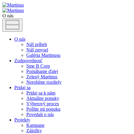
O nás
O nás
Náš príbeh
Náš zmysel
Galéria Martinusu
Zodpovednosť
Sme B Corp
Pomáhame ďalej
Zelený Martinus
Nerobíme rozdiely
Pridaj sa
Pridaj sa k nám
Aktuálne ponuky
Výberový proces
Pošlite mi ponuku
Povedali o nás
Projekty
Kampane
Záložky